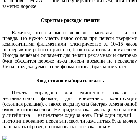
на основе ПММА — они конкурируют с литьём, хотя стоят
заметно дороже.
Скрытые расходы печати
Кажется, что филамент дешевле гранулята — и это
правда. Но нужно учесть износ сопла при печати твёрдыми
композитными филаментами, электричество за 10–15 часов
непрерывной работы принтера, брак из-за отслаивания слоёв.
Иногда дешёвый филамент для печати рекламных и световых
букв обходится дороже из-за потери времени на переделку.
Литьё предсказуемее: если форма готова, брак минимален.
Когда точно выбирать печать
Печать оправдана для единичных заказов с
нестандартной формой, для временных конструкций
(сезонная реклама), а также когда нужна быстрая замена одной
буквы в готовом слове. Не придётся заказывать целую партию
у литейщика — напечатаете одну за ночь. Ещё один случай —
прототипирование: перед запуском тиража литых букв можно
напечатать образец и согласовать его с заказчиком.