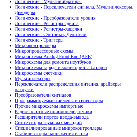
Логические - Мультивибраторы
Логические - Переключатели сигнала, Мультиплексоры,
Декодеры
Логические - Преобразователи уровня
Логические - Регистры сдвига
Логические - Регистры-защелки
Логические - Счетчики, Делители
Логические - Триггеры
Микроконтроллеры
Микропроцессорные схемы
Микросхемы Analog Front End (AFE)
Микросхемы для ремонта ноутбуков
Микросхемы заряда и мониторинга батарей
Микросхемы счетчики
Мультиплексоры
Переключатели распределения питания, драйверы
нагрузки
Преобразователи сигналов
Программируемые таймеры и генераторы
Прочие микросхемы импортные
Радиочастотные приемопередатчики
Расширители портов ввода-вывода
Синтезаторы звуковых мелодий
Специализированные микроконтроллеры
Стабилизаторы напряжения и тока