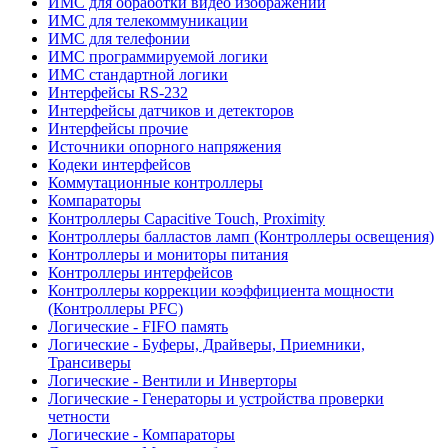
ИМС для обработки видео изображений
ИМС для телекоммуникации
ИМС для телефонии
ИМС программируемой логики
ИМС стандартной логики
Интерфейсы RS-232
Интерфейсы датчиков и детекторов
Интерфейсы прочие
Источники опорного напряжения
Кодеки интерфейсов
Коммутационные контроллеры
Компараторы
Контроллеры Capacitive Touch, Proximity
Контроллеры балластов ламп (Контроллеры освещения)
Контроллеры и мониторы питания
Контроллеры интерфейсов
Контроллеры коррекции коэффициента мощности
(Контроллеры PFC)
Логические - FIFO память
Логические - Буферы, Драйверы, Приемники,
Трансиверы
Логические - Вентили и Инверторы
Логические - Генераторы и устройства проверки
четности
Логические - Компараторы