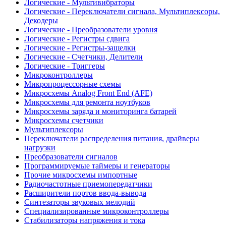
Логические - Мультивибраторы
Логические - Переключатели сигнала, Мультиплексоры,
Декодеры
Логические - Преобразователи уровня
Логические - Регистры сдвига
Логические - Регистры-защелки
Логические - Счетчики, Делители
Логические - Триггеры
Микроконтроллеры
Микропроцессорные схемы
Микросхемы Analog Front End (AFE)
Микросхемы для ремонта ноутбуков
Микросхемы заряда и мониторинга батарей
Микросхемы счетчики
Мультиплексоры
Переключатели распределения питания, драйверы
нагрузки
Преобразователи сигналов
Программируемые таймеры и генераторы
Прочие микросхемы импортные
Радиочастотные приемопередатчики
Расширители портов ввода-вывода
Синтезаторы звуковых мелодий
Специализированные микроконтроллеры
Стабилизаторы напряжения и тока