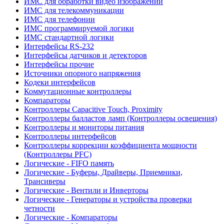
ИМС для обработки видео изображений
ИМС для телекоммуникации
ИМС для телефонии
ИМС программируемой логики
ИМС стандартной логики
Интерфейсы RS-232
Интерфейсы датчиков и детекторов
Интерфейсы прочие
Источники опорного напряжения
Кодеки интерфейсов
Коммутационные контроллеры
Компараторы
Контроллеры Capacitive Touch, Proximity
Контроллеры балластов ламп (Контроллеры освещения)
Контроллеры и мониторы питания
Контроллеры интерфейсов
Контроллеры коррекции коэффициента мощности
(Контроллеры PFC)
Логические - FIFO память
Логические - Буферы, Драйверы, Приемники,
Трансиверы
Логические - Вентили и Инверторы
Логические - Генераторы и устройства проверки
четности
Логические - Компараторы