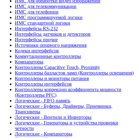
ИМС для обработки видео изображений
ИМС для телекоммуникации
ИМС для телефонии
ИМС программируемой логики
ИМС стандартной логики
Интерфейсы RS-232
Интерфейсы датчиков и детекторов
Интерфейсы прочие
Источники опорного напряжения
Кодеки интерфейсов
Коммутационные контроллеры
Компараторы
Контроллеры Capacitive Touch, Proximity
Контроллеры балластов ламп (Контроллеры освещения)
Контроллеры и мониторы питания
Контроллеры интерфейсов
Контроллеры коррекции коэффициента мощности
(Контроллеры PFC)
Логические - FIFO память
Логические - Буферы, Драйверы, Приемники,
Трансиверы
Логические - Вентили и Инверторы
Логические - Генераторы и устройства проверки
четности
Логические - Компараторы