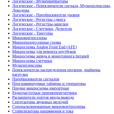
Логические - Мультивибраторы
Логические - Переключатели сигнала, Мультиплексоры,
Декодеры
Логические - Преобразователи уровня
Логические - Регистры сдвига
Логические - Регистры-защелки
Логические - Счетчики, Делители
Логические - Триггеры
Микроконтроллеры
Микропроцессорные схемы
Микросхемы Analog Front End (AFE)
Микросхемы для ремонта ноутбуков
Микросхемы заряда и мониторинга батарей
Микросхемы счетчики
Мультиплексоры
Переключатели распределения питания, драйверы
нагрузки
Преобразователи сигналов
Программируемые таймеры и генераторы
Прочие микросхемы импортные
Радиочастотные приемопередатчики
Расширители портов ввода-вывода
Синтезаторы звуковых мелодий
Специализированные микроконтроллеры
Стабилизаторы напряжения и тока