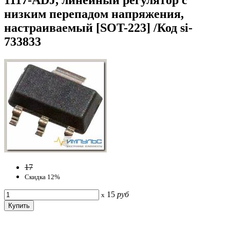
низким перепадом напряжения,
настраиваемый [SOT-223] /Код si-
733833
17
Скидка 12%
15
руб
x