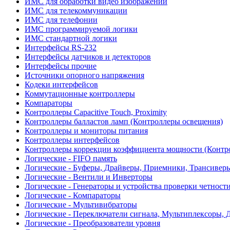
ИМС для обработки видео изображений
ИМС для телекоммуникации
ИМС для телефонии
ИМС программируемой логики
ИМС стандартной логики
Интерфейсы RS-232
Интерфейсы датчиков и детекторов
Интерфейсы прочие
Источники опорного напряжения
Кодеки интерфейсов
Коммутационные контроллеры
Компараторы
Контроллеры Capacitive Touch, Proximity
Контроллеры балластов ламп (Контроллеры освещения)
Контроллеры и мониторы питания
Контроллеры интерфейсов
Контроллеры коррекции коэффициента мощности (Контр
Логические - FIFO память
Логические - Буферы, Драйверы, Приемники, Трансивер
Логические - Вентили и Инверторы
Логические - Генераторы и устройства проверки четност
Логические - Компараторы
Логические - Мультивибраторы
Логические - Переключатели сигнала, Мультиплексоры, 
Логические - Преобразователи уровня