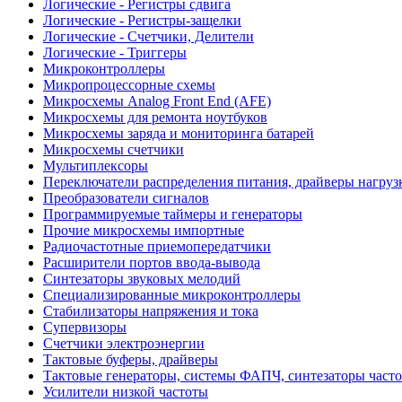
Логические - Регистры сдвига
Логические - Регистры-защелки
Логические - Счетчики, Делители
Логические - Триггеры
Микроконтроллеры
Микропроцессорные схемы
Микросхемы Analog Front End (AFE)
Микросхемы для ремонта ноутбуков
Микросхемы заряда и мониторинга батарей
Микросхемы счетчики
Мультиплексоры
Переключатели распределения питания, драйверы нагруз
Преобразователи сигналов
Программируемые таймеры и генераторы
Прочие микросхемы импортные
Радиочастотные приемопередатчики
Расширители портов ввода-вывода
Синтезаторы звуковых мелодий
Специализированные микроконтроллеры
Стабилизаторы напряжения и тока
Супервизоры
Счетчики электроэнергии
Тактовые буферы, драйверы
Тактовые генераторы, системы ФАПЧ, синтезаторы часто
Усилители низкой частоты