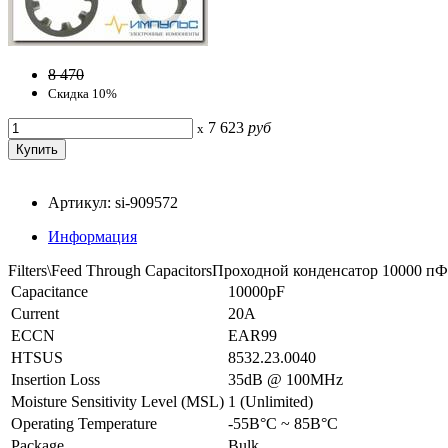
8 470
Скидка 10%
7 623
руб
x
Артикул: si-909572
Информация
Filters\Feed Through CapacitorsПроходной конденсатор 10000 пФ,
Capacitance
10000pF
Current
20A
ECCN
EAR99
HTSUS
8532.23.0040
Insertion Loss
35dB @ 100MHz
Moisture Sensitivity Level (MSL)
1 (Unlimited)
Operating Temperature
-55В°C ~ 85В°C
Package
Bulk