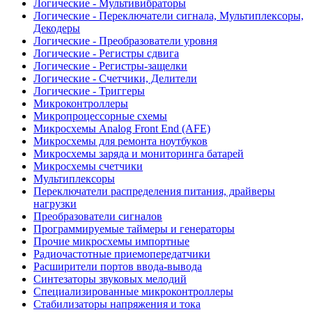
Логические - Мультивибраторы
Логические - Переключатели сигнала, Мультиплексоры,
Декодеры
Логические - Преобразователи уровня
Логические - Регистры сдвига
Логические - Регистры-защелки
Логические - Счетчики, Делители
Логические - Триггеры
Микроконтроллеры
Микропроцессорные схемы
Микросхемы Analog Front End (AFE)
Микросхемы для ремонта ноутбуков
Микросхемы заряда и мониторинга батарей
Микросхемы счетчики
Мультиплексоры
Переключатели распределения питания, драйверы
нагрузки
Преобразователи сигналов
Программируемые таймеры и генераторы
Прочие микросхемы импортные
Радиочастотные приемопередатчики
Расширители портов ввода-вывода
Синтезаторы звуковых мелодий
Специализированные микроконтроллеры
Стабилизаторы напряжения и тока