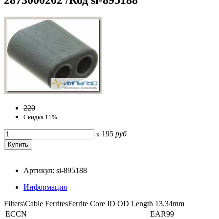
220
Скидка 11%
195
руб
x
Артикул: si-895188
Информация
Filters\Cable FerritesFerrite Core ID OD Length 13.34mm
ECCN
EAR99