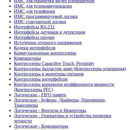
ИМС для обработки видео изображений
ИМС для телекоммуникации
ИМС для телефонии
ИМС программируемой логики
ИМС стандартной логики
Интерфейсы RS-232
Интерфейсы датчиков и детекторов
Интерфейсы прочие
Источники опорного напряжения
Кодеки интерфейсов
Коммутационные контроллеры
Компараторы
Контроллеры Capacitive Touch, Proximity
Контроллеры балластов ламп (Контроллеры освещения)
Контроллеры и мониторы питания
Контроллеры интерфейсов
Контроллеры коррекции коэффициента мощности
(Контроллеры PFC)
Логические - FIFO память
Логические - Буферы, Драйверы, Приемники,
Трансиверы
Логические - Вентили и Инверторы
Логические - Генераторы и устройства проверки
четности
Логические - Компараторы