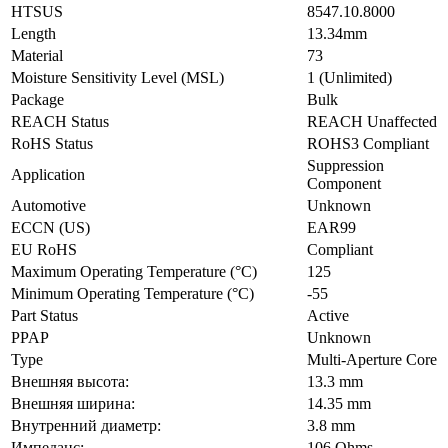
HTSUS
8547.10.8000
Length
13.34mm
Material
73
Moisture Sensitivity Level (MSL)
1 (Unlimited)
Package
Bulk
REACH Status
REACH Unaffected
RoHS Status
ROHS3 Compliant
Suppression
Application
Component
Automotive
Unknown
ECCN (US)
EAR99
EU RoHS
Compliant
Maximum Operating Temperature (°C)
125
Minimum Operating Temperature (°C)
-55
Part Status
Active
PPAP
Unknown
Type
Multi-Aperture Core
Внешняя высота:
13.3 mm
Внешняя ширина:
14.35 mm
Внутренний диаметр:
3.8 mm
Импеданс:
106 Ohms