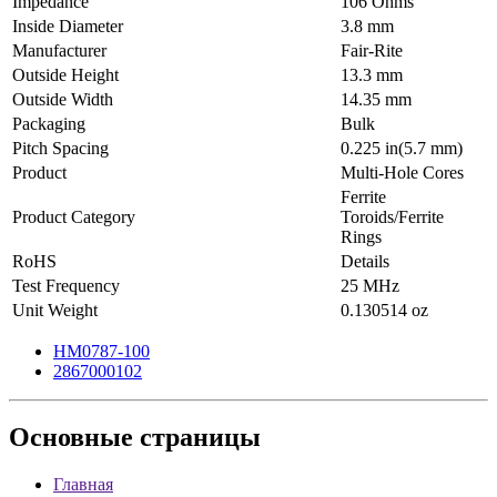
Impedance
106 Ohms
Inside Diameter
3.8 mm
Manufacturer
Fair-Rite
Outside Height
13.3 mm
Outside Width
14.35 mm
Packaging
Bulk
Pitch Spacing
0.225 in(5.7 mm)
Product
Multi-Hole Cores
Ferrite
Product Category
Toroids/Ferrite
Rings
RoHS
Details
Test Frequency
25 MHz
Unit Weight
0.130514 oz
HM0787-100
2867000102
Основные
страницы
Главная