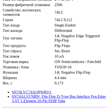
Размер фабричной упаковки
2500
Семейство логических
74LC
элементов
Серия
74LCX112
Тип входа
Single-Ended
Тип выхода
Differential
J-K Negative Edge Triggered
Тип логики
Flip-Flop
Тип продукта
Flip Flops
Тип сброса
Set, Reset
Ток покоя
10 uA
Торговая марка
ON Semiconductor / Fairchild
Упаковка / блок
TSSOP-16
Функция
J-K Negative Flip-Flop
Ширина
4.4 mm
Вес, г
0.173
SN74LVC74AQPWRQ1
SN74ALS576BN, Flip Flop D-Type Bus Interface Pos-Edge
3-ST 1-Element 20-Pin PDIP Tube