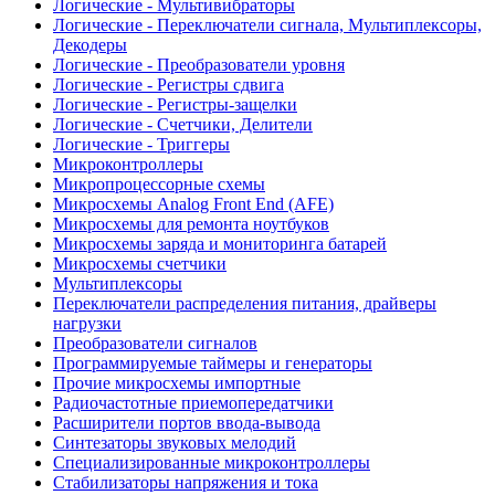
Логические - Мультивибраторы
Логические - Переключатели сигнала, Мультиплексоры,
Декодеры
Логические - Преобразователи уровня
Логические - Регистры сдвига
Логические - Регистры-защелки
Логические - Счетчики, Делители
Логические - Триггеры
Микроконтроллеры
Микропроцессорные схемы
Микросхемы Analog Front End (AFE)
Микросхемы для ремонта ноутбуков
Микросхемы заряда и мониторинга батарей
Микросхемы счетчики
Мультиплексоры
Переключатели распределения питания, драйверы
нагрузки
Преобразователи сигналов
Программируемые таймеры и генераторы
Прочие микросхемы импортные
Радиочастотные приемопередатчики
Расширители портов ввода-вывода
Синтезаторы звуковых мелодий
Специализированные микроконтроллеры
Стабилизаторы напряжения и тока