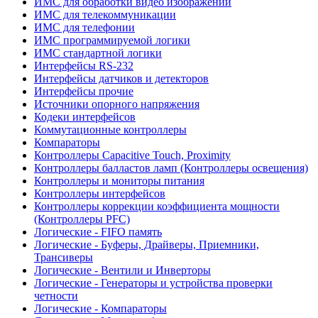
ИМС для обработки видео изображений
ИМС для телекоммуникации
ИМС для телефонии
ИМС программируемой логики
ИМС стандартной логики
Интерфейсы RS-232
Интерфейсы датчиков и детекторов
Интерфейсы прочие
Источники опорного напряжения
Кодеки интерфейсов
Коммутационные контроллеры
Компараторы
Контроллеры Capacitive Touch, Proximity
Контроллеры балластов ламп (Контроллеры освещения)
Контроллеры и мониторы питания
Контроллеры интерфейсов
Контроллеры коррекции коэффициента мощности
(Контроллеры PFC)
Логические - FIFO память
Логические - Буферы, Драйверы, Приемники,
Трансиверы
Логические - Вентили и Инверторы
Логические - Генераторы и устройства проверки
четности
Логические - Компараторы