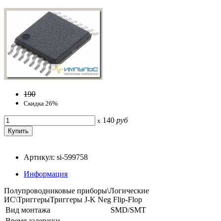
190
Скидка 26%
140
руб
x
Артикул: si-599758
Информация
Полупроводниковые приборы\Логические
ИС\ТриггерыТриггеры J-K Neg Flip-Flop
Вид монтажа
SMD/SMT
Время задержки