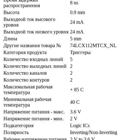
8 ns
распространения
Высота
0.9 mm
Выходной ток высокого
24 mA
уровня
Выходной ток низкого уровня
24 mA
Длина
5 mm
Другие названия товара №
74LCX112MTCX_NL
Категория продукта
Триггеры
Количество входных линий
5
Количество выходных линий
2
Количество каналов
2
Количество контуров
2
Максимальная рабочая
+ 85 C
температура
Минимальная рабочая
40 C
температура
Напряжение питания - макс.
3.6 V
Напряжение питания - мин.
2 V
Подкатегория
Logic ICs
Полярность
Inverting/Non-Inverting
Рабочее напряжение питания
2 V to 3.6 V