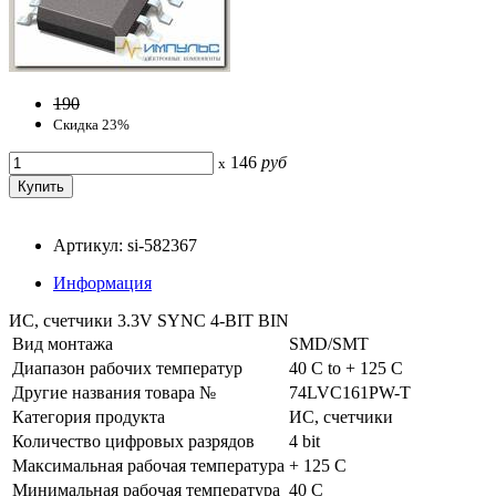
190
Скидка 23%
146
руб
x
Артикул: si-582367
Информация
ИС, счетчики 3.3V SYNC 4-BIT BIN
Вид монтажа
SMD/SMT
Диапазон рабочих температур
40 C to + 125 C
Другие названия товара №
74LVC161PW-T
Категория продукта
ИС, счетчики
Количество цифровых разрядов
4 bit
Максимальная рабочая температура
+ 125 C
Минимальная рабочая температура
40 C