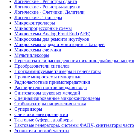
Логические - Регистры сдвига
Логические - Регистры-защелки
Логические - Счетчики, Делители
Логические - Триггеры
Микроконтроллеры
Микропроцессорные схемы
Микросхемы Analog Front End (AFE)
Микросхемы для ремонта ноутбуков
Микросхемы заряда и мониторинга батарей
Микросхемы счетчики
Мультиплексоры
Переключатели распределения питания, драйверы нагруз
Преобразователи сигналов
Программируемые таймеры и генераторы
Прочие микросхемы импортные
Радиочастотные приемопередатчики
Расширители портов ввода-вывода
Синтезаторы звуковых мелодий
Специализированные микроконтроллеры
Стабилизаторы напряжения и тока
Супервизоры
Счетчики электроэнергии
Тактовые буферы, драйверы
Тактовые генераторы, системы ФАПЧ, синтезаторы часто
Усилители низкой частоты