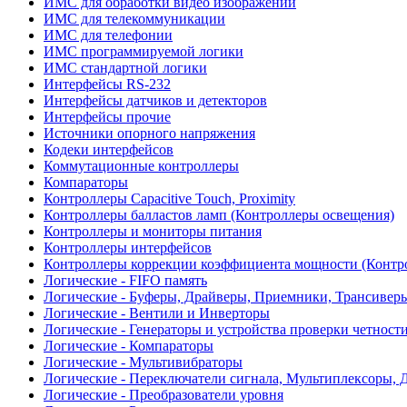
ИМС для обработки видео изображений
ИМС для телекоммуникации
ИМС для телефонии
ИМС программируемой логики
ИМС стандартной логики
Интерфейсы RS-232
Интерфейсы датчиков и детекторов
Интерфейсы прочие
Источники опорного напряжения
Кодеки интерфейсов
Коммутационные контроллеры
Компараторы
Контроллеры Capacitive Touch, Proximity
Контроллеры балластов ламп (Контроллеры освещения)
Контроллеры и мониторы питания
Контроллеры интерфейсов
Контроллеры коррекции коэффициента мощности (Контр
Логические - FIFO память
Логические - Буферы, Драйверы, Приемники, Трансивер
Логические - Вентили и Инверторы
Логические - Генераторы и устройства проверки четност
Логические - Компараторы
Логические - Мультивибраторы
Логические - Переключатели сигнала, Мультиплексоры, 
Логические - Преобразователи уровня