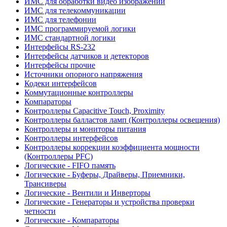
ИМС для обработки видео изображений
ИМС для телекоммуникации
ИМС для телефонии
ИМС программируемой логики
ИМС стандартной логики
Интерфейсы RS-232
Интерфейсы датчиков и детекторов
Интерфейсы прочие
Источники опорного напряжения
Кодеки интерфейсов
Коммутационные контроллеры
Компараторы
Контроллеры Capacitive Touch, Proximity
Контроллеры балластов ламп (Контроллеры освещения)
Контроллеры и мониторы питания
Контроллеры интерфейсов
Контроллеры коррекции коэффициента мощности
(Контроллеры PFC)
Логические - FIFO память
Логические - Буферы, Драйверы, Приемники,
Трансиверы
Логические - Вентили и Инверторы
Логические - Генераторы и устройства проверки
четности
Логические - Компараторы