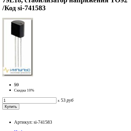
/Код si-741583
59
Скидка 10%
53
руб
x
Артикул: si-741583