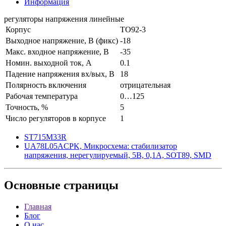
Информация
регуляторы напряжения линейные
Корпус
TO92-3
Выходное напряжение, В (фикс)
-18
Макс. входное напряжение, В
-35
Номин. выходной ток, А
0.1
Падение напряжения вх/вых, В
18
Полярность включения
отрицательная
Рабочая температура
0…125
Точность, %
5
Число регуляторов в корпусе
1
ST715M33R
UA78L05ACPK, Микросхема: стабилизатор
напряжения, нерегулируемый, 5В, 0,1А, SOT89, SMD
Основные
страницы
Главная
Блог
О нас