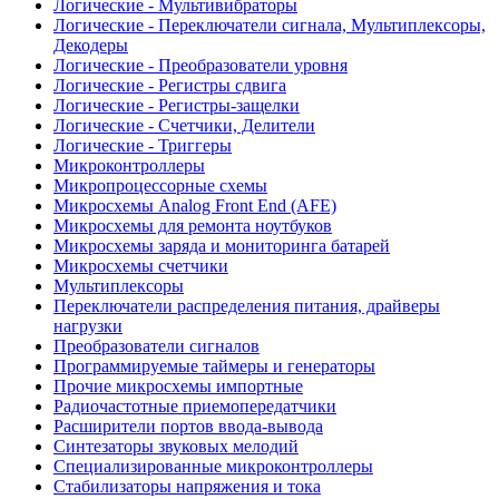
Логические - Мультивибраторы
Логические - Переключатели сигнала, Мультиплексоры,
Декодеры
Логические - Преобразователи уровня
Логические - Регистры сдвига
Логические - Регистры-защелки
Логические - Счетчики, Делители
Логические - Триггеры
Микроконтроллеры
Микропроцессорные схемы
Микросхемы Analog Front End (AFE)
Микросхемы для ремонта ноутбуков
Микросхемы заряда и мониторинга батарей
Микросхемы счетчики
Мультиплексоры
Переключатели распределения питания, драйверы
нагрузки
Преобразователи сигналов
Программируемые таймеры и генераторы
Прочие микросхемы импортные
Радиочастотные приемопередатчики
Расширители портов ввода-вывода
Синтезаторы звуковых мелодий
Специализированные микроконтроллеры
Стабилизаторы напряжения и тока