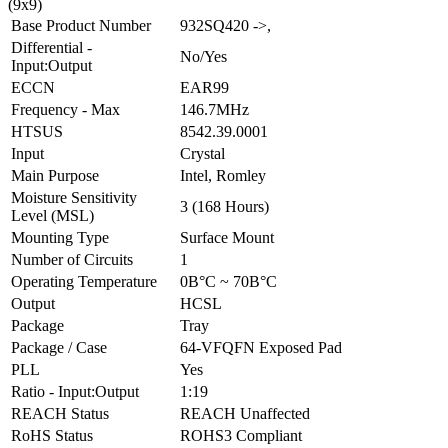
(9x9)
Base Product Number
932SQ420 ->,
Differential -
No/Yes
Input:Output
ECCN
EAR99
Frequency - Max
146.7MHz
HTSUS
8542.39.0001
Input
Crystal
Main Purpose
Intel, Romley
Moisture Sensitivity
3 (168 Hours)
Level (MSL)
Mounting Type
Surface Mount
Number of Circuits
1
Operating Temperature
0В°C ~ 70В°C
Output
HCSL
Package
Tray
Package / Case
64-VFQFN Exposed Pad
PLL
Yes
Ratio - Input:Output
1:19
REACH Status
REACH Unaffected
RoHS Status
ROHS3 Compliant