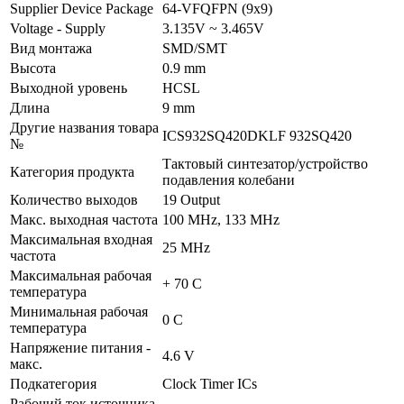
Supplier Device Package
64-VFQFPN (9x9)
Voltage - Supply
3.135V ~ 3.465V
Вид монтажа
SMD/SMT
Высота
0.9 mm
Выходной уровень
HCSL
Длина
9 mm
Другие названия товара
ICS932SQ420DKLF 932SQ420
№
Тактовый синтезатор/устройство
Категория продукта
подавления колебани
Количество выходов
19 Output
Макс. выходная частота
100 MHz, 133 MHz
Максимальная входная
25 MHz
частота
Максимальная рабочая
+ 70 C
температура
Минимальная рабочая
0 C
температура
Напряжение питания -
4.6 V
макс.
Подкатегория
Clock Timer ICs
Рабочий ток источника