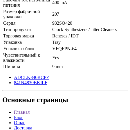
400 mA
питания
Размер фабричной
207
упаковки
Серия
932SQ420
Тип продукта
Clock Synthesizers / Jitter Cleaners
Торговая марка
Renesas / IDT
Упаковка
Tray
Упаковка / блок
VFQFPN-64
Чувствительный к
Yes
влажности
Ширина
9 mm
ADCLK846BCPZ
841N4830BKILF
Основные
страницы
Главная
Блог
О нас
Доставка