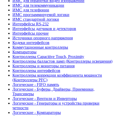
ИМС для обработки видео изображений
ИМС для телекоммуникации
ИМС для телефонии
ИМС программируемой логики
ИМС стандартной логики
Интерфейсы RS-232
Интерфейсы датчиков и детекторов
Интерфейсы прочие
Источники опорного напряжения
Кодеки интерфейсов
Коммутационные контроллеры
Компараторы
Контроллеры Capacitive Touch, Proximity
Контроллеры балластов ламп (Контроллеры освещения)
Контроллеры и мониторы питания
Контроллеры интерфейсов
Контроллеры коррекции коэффициента мощности
(Контроллеры PFC)
Логические - FIFO память
Логические - Буферы, Драйверы, Приемники,
Трансиверы
Логические - Вентили и Инверторы
Логические - Генераторы и устройства проверки
четности
Логические - Компараторы