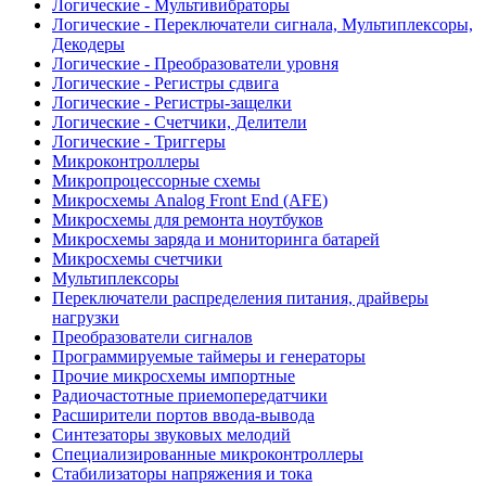
Логические - Мультивибраторы
Логические - Переключатели сигнала, Мультиплексоры,
Декодеры
Логические - Преобразователи уровня
Логические - Регистры сдвига
Логические - Регистры-защелки
Логические - Счетчики, Делители
Логические - Триггеры
Микроконтроллеры
Микропроцессорные схемы
Микросхемы Analog Front End (AFE)
Микросхемы для ремонта ноутбуков
Микросхемы заряда и мониторинга батарей
Микросхемы счетчики
Мультиплексоры
Переключатели распределения питания, драйверы
нагрузки
Преобразователи сигналов
Программируемые таймеры и генераторы
Прочие микросхемы импортные
Радиочастотные приемопередатчики
Расширители портов ввода-вывода
Синтезаторы звуковых мелодий
Специализированные микроконтроллеры
Стабилизаторы напряжения и тока