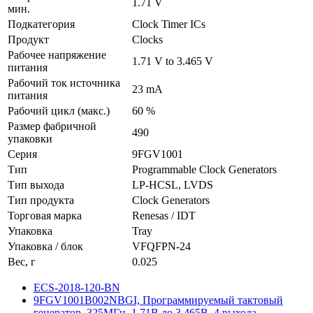
1.71 V
мин.
Подкатегория
Clock Timer ICs
Продукт
Clocks
Рабочее напряжение
1.71 V to 3.465 V
питания
Рабочий ток источника
23 mA
питания
Рабочий цикл (макс.)
60 %
Размер фабричной
490
упаковки
Серия
9FGV1001
Тип
Programmable Clock Generators
Тип выхода
LP-HCSL, LVDS
Тип продукта
Clock Generators
Торговая марка
Renesas / IDT
Упаковка
Tray
Упаковка / блок
VFQFPN-24
Вес, г
0.025
ECS-2018-120-BN
9FGV1001B002NBGI, Программируемый тактовый
генератор, 325МГц, 1.71В до 3.465В, 4 выхода,