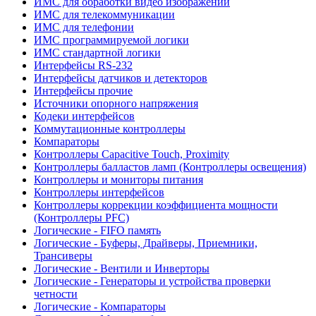
ИМС для обработки видео изображений
ИМС для телекоммуникации
ИМС для телефонии
ИМС программируемой логики
ИМС стандартной логики
Интерфейсы RS-232
Интерфейсы датчиков и детекторов
Интерфейсы прочие
Источники опорного напряжения
Кодеки интерфейсов
Коммутационные контроллеры
Компараторы
Контроллеры Capacitive Touch, Proximity
Контроллеры балластов ламп (Контроллеры освещения)
Контроллеры и мониторы питания
Контроллеры интерфейсов
Контроллеры коррекции коэффициента мощности
(Контроллеры PFC)
Логические - FIFO память
Логические - Буферы, Драйверы, Приемники,
Трансиверы
Логические - Вентили и Инверторы
Логические - Генераторы и устройства проверки
четности
Логические - Компараторы