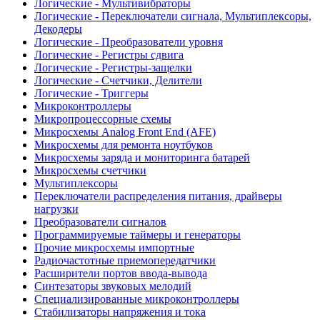
Логические - Мультивибраторы
Логические - Переключатели сигнала, Мультиплексоры,
Декодеры
Логические - Преобразователи уровня
Логические - Регистры сдвига
Логические - Регистры-защелки
Логические - Счетчики, Делители
Логические - Триггеры
Микроконтроллеры
Микропроцессорные схемы
Микросхемы Analog Front End (AFE)
Микросхемы для ремонта ноутбуков
Микросхемы заряда и мониторинга батарей
Микросхемы счетчики
Мультиплексоры
Переключатели распределения питания, драйверы
нагрузки
Преобразователи сигналов
Программируемые таймеры и генераторы
Прочие микросхемы импортные
Радиочастотные приемопередатчики
Расширители портов ввода-вывода
Синтезаторы звуковых мелодий
Специализированные микроконтроллеры
Стабилизаторы напряжения и тока