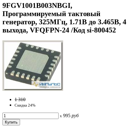
9FGV1001B003NBGI,
Программируемый тактовый
генератор, 325МГц, 1.71В до 3.465В, 4
выхода, VFQFPN-24 /Код si-800452
1 310
Скидка 24%
995
руб
x