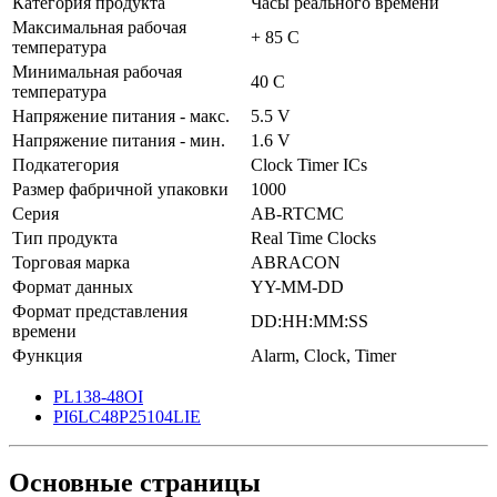
Категория продукта
Часы реального времени
Максимальная рабочая
+ 85 C
температура
Минимальная рабочая
40 C
температура
Напряжение питания - макс.
5.5 V
Напряжение питания - мин.
1.6 V
Подкатегория
Clock Timer ICs
Размер фабричной упаковки
1000
Серия
AB-RTCMC
Тип продукта
Real Time Clocks
Торговая марка
ABRACON
Формат данных
YY-MM-DD
Формат представления
DD:HH:MM:SS
времени
Функция
Alarm, Clock, Timer
PL138-48OI
PI6LC48P25104LIE
Основные
страницы