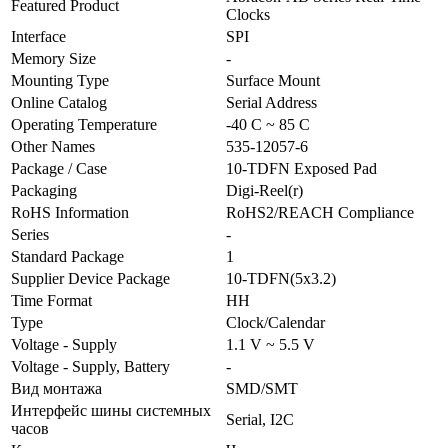
Featured Product
Clocks
Interface
SPI
Memory Size
-
Mounting Type
Surface Mount
Online Catalog
Serial Address
Operating Temperature
-40 C ~ 85 C
Other Names
535-12057-6
Package / Case
10-TDFN Exposed Pad
Packaging
Digi-Reel(r)
RoHS Information
RoHS2/REACH Compliance
Series
-
Standard Package
1
Supplier Device Package
10-TDFN(5x3.2)
Time Format
HH
Type
Clock/Calendar
Voltage - Supply
1.1 V ~ 5.5 V
Voltage - Supply, Battery
-
Вид монтажа
SMD/SMT
Интерфейс шины системных
Serial, I2C
часов