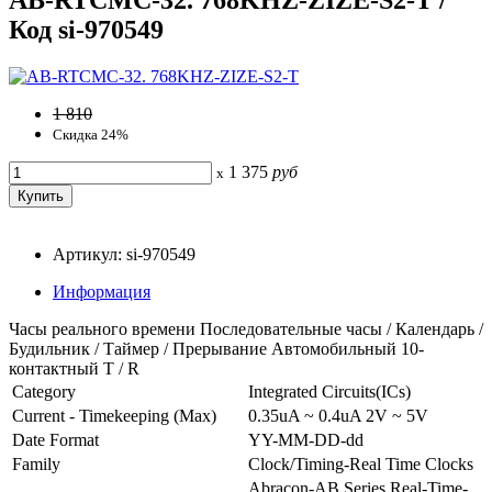
Код si-970549
1 810
Скидка 24%
1 375
руб
x
Артикул: si-970549
Информация
Часы реального времени Последовательные часы / Календарь /
Будильник / Таймер / Прерывание Автомобильный 10-
контактный T / R
Category
Integrated Circuits(ICs)
Current - Timekeeping (Max)
0.35uA ~ 0.4uA 2V ~ 5V
Date Format
YY-MM-DD-dd
Family
Clock/Timing-Real Time Clocks
Abracon-AB Series Real-Time-