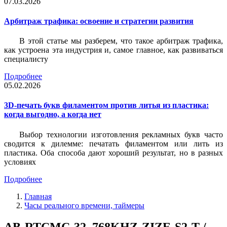
07.03.2026
Арбитраж трафика: освоение и стратегии развития
В этой статье мы разберем, что такое арбитраж трафика,
как устроена эта индустрия и, самое главное, как развиваться
специалисту
Подробнее
05.02.2026
3D-печать букв филаментом против литья из пластика:
когда выгодно, а когда нет
Выбор технологии изготовления рекламных букв часто
сводится к дилемме: печатать филаментом или лить из
пластика. Оба способа дают хороший результат, но в разных
условиях
Подробнее
Главная
Часы реального времени, таймеры
AB-RTCMC-32. 768KHZ-ZIZE-S2-T /