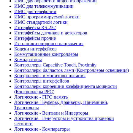
ИМС для обработки видео изображений
ИМС для телекоммуникации
ИМС для телефонии
ИМС программируемой логики
ИМС стандартной логики
Интерфейсы RS-232
Интерфейсы датчиков и детекторов
Интерфейсы прочие
Источники опорного напряжения
Кодеки интерфейсов
Коммутационные контроллеры
Компараторы
Контроллеры Capacitive Touch, Proximity
Контроллеры балластов ламп (Контроллеры освещения)
Контроллеры и мониторы питания
Контроллеры интерфейсов
Контроллеры коррекции коэффициента мощности
(Контроллеры PFC)
Логические - FIFO память
Логические - Буферы, Драйверы, Приемники,
Трансиверы
Логические - Вентили и Инверторы
Логические - Генераторы и устройства проверки
четности
Логические - Компараторы