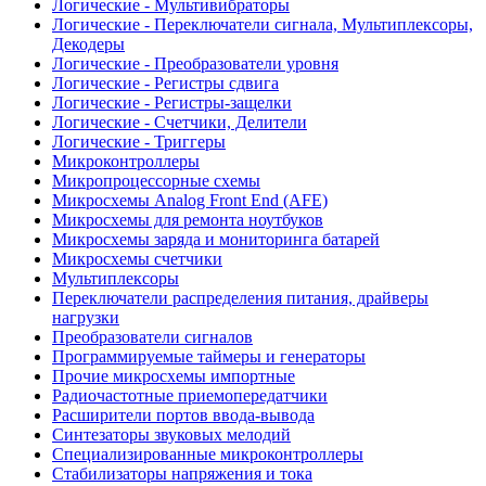
Логические - Мультивибраторы
Логические - Переключатели сигнала, Мультиплексоры,
Декодеры
Логические - Преобразователи уровня
Логические - Регистры сдвига
Логические - Регистры-защелки
Логические - Счетчики, Делители
Логические - Триггеры
Микроконтроллеры
Микропроцессорные схемы
Микросхемы Analog Front End (AFE)
Микросхемы для ремонта ноутбуков
Микросхемы заряда и мониторинга батарей
Микросхемы счетчики
Мультиплексоры
Переключатели распределения питания, драйверы
нагрузки
Преобразователи сигналов
Программируемые таймеры и генераторы
Прочие микросхемы импортные
Радиочастотные приемопередатчики
Расширители портов ввода-вывода
Синтезаторы звуковых мелодий
Специализированные микроконтроллеры
Стабилизаторы напряжения и тока