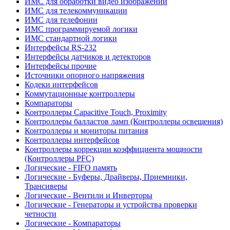
ИМС для обработки видео изображений
ИМС для телекоммуникации
ИМС для телефонии
ИМС программируемой логики
ИМС стандартной логики
Интерфейсы RS-232
Интерфейсы датчиков и детекторов
Интерфейсы прочие
Источники опорного напряжения
Кодеки интерфейсов
Коммутационные контроллеры
Компараторы
Контроллеры Capacitive Touch, Proximity
Контроллеры балластов ламп (Контроллеры освещения)
Контроллеры и мониторы питания
Контроллеры интерфейсов
Контроллеры коррекции коэффициента мощности
(Контроллеры PFC)
Логические - FIFO память
Логические - Буферы, Драйверы, Приемники,
Трансиверы
Логические - Вентили и Инверторы
Логические - Генераторы и устройства проверки
четности
Логические - Компараторы