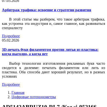
07.03.2026
Арбитраж трафика: освоение и стратегии развития
В этой статье мы разберем, что такое арбитраж трафика,
как устроена эта индустрия и, самое главное, как развиваться
специалисту
Подробнее
05.02.2026
3D-печать букв филаментом против литья из пластика:
когда выгодно, а когда нет
Выбор технологии изготовления рекламных букв часто
сводится к дилемме: печатать филаментом или лить из
пластика. Оба способа дают хороший результат, но в разных
условиях
Подробнее
Главная
Цифровые потенциометры
AD5142ABRUZ10-RL7 /Код si-952166