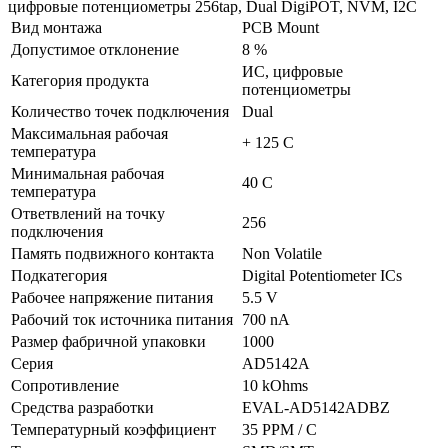
цифровые потенциометры 256tap, Dual DigiPOT, NVM, I2C
Вид монтажа
PCB Mount
Допустимое отклонение
8 %
ИС, цифровые
Категория продукта
потенциометры
Количество точек подключения
Dual
Максимальная рабочая
+ 125 C
температура
Минимальная рабочая
40 C
температура
Ответвлений на точку
256
подключения
Память подвижного контакта
Non Volatile
Подкатегория
Digital Potentiometer ICs
Рабочее напряжение питания
5.5 V
Рабочий ток источника питания
700 nA
Размер фабричной упаковки
1000
Серия
AD5142A
Сопротивление
10 kOhms
Средства разработки
EVAL-AD5142ADBZ
Температурный коэффициент
35 PPM / C