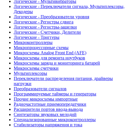
Логические - Мультивибраторы
Логические - Переключатели сигнала, Мультиплексоры,
Декодеры
Логические - Преобразователи уровня
Логические - Регистры сдвига
Логические - Регистры-защелки
Логические - Счетчики, Делители
Логические - Триггеры
Микроконтроллеры
Микропроцессорные схемы
Микросхемы Analog Front End (AFE)
Микросхемы для ремонта ноутбуков
Микросхемы заряда и мониторинга батарей
Микросхемы счетчики
Мультиплексоры
Переключатели распределения питания, драйверы
нагрузки
Преобразователи сигналов
Программируемые таймеры и генераторы
Прочие микросхемы импортные
Радиочастотные приемопередатчики
Расширители портов ввода-вывода
Синтезаторы звуковых мелодий
Специализированные микроконтроллеры
Стабилизаторы напряжения и тока