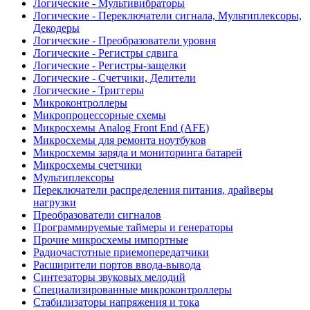
Логические - Мультивибраторы
Логические - Переключатели сигнала, Мультиплексоры,
Декодеры
Логические - Преобразователи уровня
Логические - Регистры сдвига
Логические - Регистры-защелки
Логические - Счетчики, Делители
Логические - Триггеры
Микроконтроллеры
Микропроцессорные схемы
Микросхемы Analog Front End (AFE)
Микросхемы для ремонта ноутбуков
Микросхемы заряда и мониторинга батарей
Микросхемы счетчики
Мультиплексоры
Переключатели распределения питания, драйверы
нагрузки
Преобразователи сигналов
Программируемые таймеры и генераторы
Прочие микросхемы импортные
Радиочастотные приемопередатчики
Расширители портов ввода-вывода
Синтезаторы звуковых мелодий
Специализированные микроконтроллеры
Стабилизаторы напряжения и тока