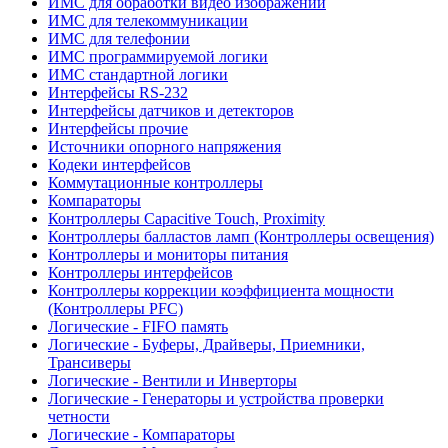
ИМС для обработки видео изображений
ИМС для телекоммуникации
ИМС для телефонии
ИМС программируемой логики
ИМС стандартной логики
Интерфейсы RS-232
Интерфейсы датчиков и детекторов
Интерфейсы прочие
Источники опорного напряжения
Кодеки интерфейсов
Коммутационные контроллеры
Компараторы
Контроллеры Capacitive Touch, Proximity
Контроллеры балластов ламп (Контроллеры освещения)
Контроллеры и мониторы питания
Контроллеры интерфейсов
Контроллеры коррекции коэффициента мощности
(Контроллеры PFC)
Логические - FIFO память
Логические - Буферы, Драйверы, Приемники,
Трансиверы
Логические - Вентили и Инверторы
Логические - Генераторы и устройства проверки
четности
Логические - Компараторы