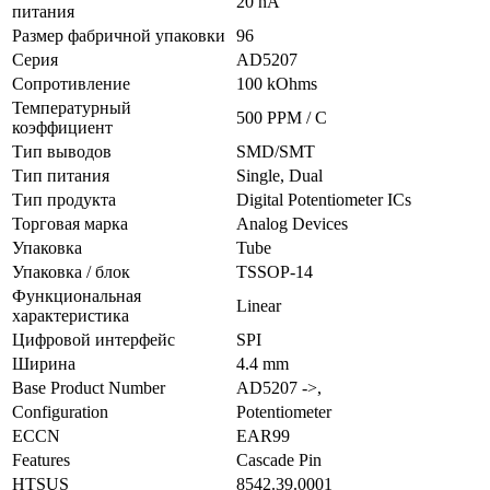
20 nA
питания
Размер фабричной упаковки
96
Серия
AD5207
Сопротивление
100 kOhms
Температурный
500 PPM / C
коэффициент
Тип выводов
SMD/SMT
Тип питания
Single, Dual
Тип продукта
Digital Potentiometer ICs
Торговая марка
Analog Devices
Упаковка
Tube
Упаковка / блок
TSSOP-14
Функциональная
Linear
характеристика
Цифровой интерфейс
SPI
Ширина
4.4 mm
Base Product Number
AD5207 ->,
Configuration
Potentiometer
ECCN
EAR99
Features
Cascade Pin
HTSUS
8542.39.0001