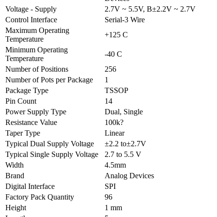
Voltage - Supply
2.7V ~ 5.5V, В±2.2V ~ 2.7V
Control Interface
Serial-3 Wire
Maximum Operating
+125 C
Temperature
Minimum Operating
-40 C
Temperature
Number of Positions
256
Number of Pots per Package
1
Package Type
TSSOP
Pin Count
14
Power Supply Type
Dual, Single
Resistance Value
100k?
Taper Type
Linear
Typical Dual Supply Voltage
±2.2 to±2.7V
Typical Single Supply Voltage
2.7 to 5.5 V
Width
4.5mm
Brand
Analog Devices
Digital Interface
SPI
Factory Pack Quantity
96
Height
1 mm