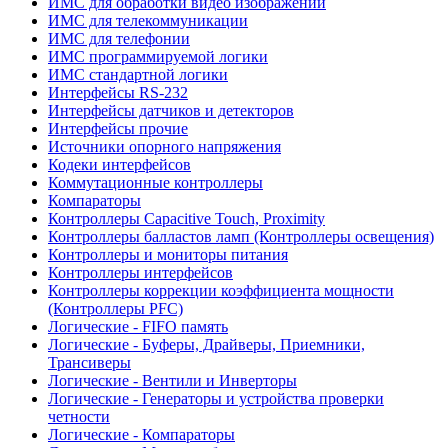
ИМС для обработки видео изображений
ИМС для телекоммуникации
ИМС для телефонии
ИМС программируемой логики
ИМС стандартной логики
Интерфейсы RS-232
Интерфейсы датчиков и детекторов
Интерфейсы прочие
Источники опорного напряжения
Кодеки интерфейсов
Коммутационные контроллеры
Компараторы
Контроллеры Capacitive Touch, Proximity
Контроллеры балластов ламп (Контроллеры освещения)
Контроллеры и мониторы питания
Контроллеры интерфейсов
Контроллеры коррекции коэффициента мощности
(Контроллеры PFC)
Логические - FIFO память
Логические - Буферы, Драйверы, Приемники,
Трансиверы
Логические - Вентили и Инверторы
Логические - Генераторы и устройства проверки
четности
Логические - Компараторы