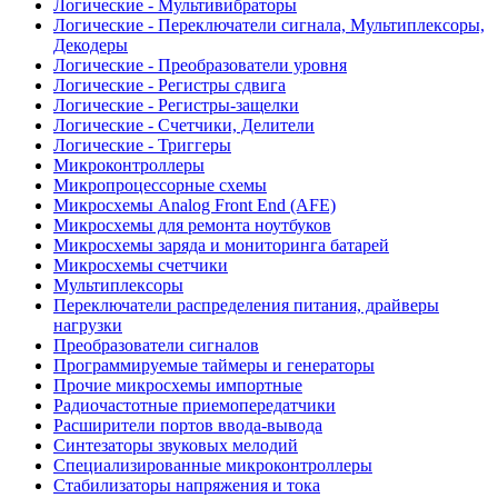
Логические - Мультивибраторы
Логические - Переключатели сигнала, Мультиплексоры,
Декодеры
Логические - Преобразователи уровня
Логические - Регистры сдвига
Логические - Регистры-защелки
Логические - Счетчики, Делители
Логические - Триггеры
Микроконтроллеры
Микропроцессорные схемы
Микросхемы Analog Front End (AFE)
Микросхемы для ремонта ноутбуков
Микросхемы заряда и мониторинга батарей
Микросхемы счетчики
Мультиплексоры
Переключатели распределения питания, драйверы
нагрузки
Преобразователи сигналов
Программируемые таймеры и генераторы
Прочие микросхемы импортные
Радиочастотные приемопередатчики
Расширители портов ввода-вывода
Синтезаторы звуковых мелодий
Специализированные микроконтроллеры
Стабилизаторы напряжения и тока