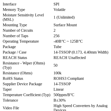
Interface
SPI
Memory Type
Volatile
Moisture Sensitivity Level
1 (Unlimited)
(MSL)
Mounting Type
Surface Mount
Number of Circuits
2
Number of Taps
256
Operating Temperature
-40В°C ~ 125В°C
Package
Tube
Package / Case
14-TSSOP (0.173, 4.40mm Width)
REACH Status
REACH Unaffected
Resistance - Wiper (Ohms)
50
(Typ)
Resistance (Ohms)
100k
RoHS Status
ROHS3 Compliant
Supplier Device Package
14-TSSOP
Taper
Linear
Temperature Coefficient (Typ)
500ppm/В°C
Tolerance
В±30%
High Speed Converters by Analog
Video File
Devices