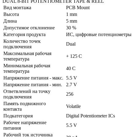
DUAL 8-BIT POTENTIOMETER TAPE & REEL
Вид монтажа
PCB Mount
Высота
1 mm
Длина
5 mm
Допустимое отклонение
30 %
Категория продукта
ИС, цифровые потенциометры
Количество точек
Dual
подключения
Максимальная рабочая
+ 125 C
температура
Минимальная рабочая
40 C
температура
Напряжение питания - макс.
5.5 V
Напряжение питания - мин.
2.7 V
Ответвлений на точку
256
подключения
Память подвижного
Volatile
контакта
Подкатегория
Digital Potentiometer ICs
Рабочее напряжение
5.5 V
питания
Рабочий ток источника