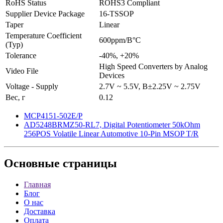
RoHS Status
ROHS3 Compliant
Supplier Device Package
16-TSSOP
Taper
Linear
Temperature Coefficient
600ppm/В°C
(Typ)
Tolerance
-40%, +20%
High Speed Converters by Analog
Video File
Devices
Voltage - Supply
2.7V ~ 5.5V, В±2.25V ~ 2.75V
Вес, г
0.12
MCP4151-502E/P
AD5248BRMZ50-RL7, Digital Potentiometer 50kOhm
256POS Volatile Linear Automotive 10-Pin MSOP T/R
Основные
страницы
Главная
Блог
О нас
Доставка
Оплата