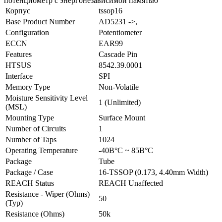
потенциометр с энергонезависимой памятью
Корпус
tssop16
Base Product Number
AD5231 ->,
Configuration
Potentiometer
ECCN
EAR99
Features
Cascade Pin
HTSUS
8542.39.0001
Interface
SPI
Memory Type
Non-Volatile
Moisture Sensitivity Level
1 (Unlimited)
(MSL)
Mounting Type
Surface Mount
Number of Circuits
1
Number of Taps
1024
Operating Temperature
-40В°C ~ 85В°C
Package
Tube
Package / Case
16-TSSOP (0.173, 4.40mm Width)
REACH Status
REACH Unaffected
Resistance - Wiper (Ohms)
50
(Typ)
Resistance (Ohms)
50k