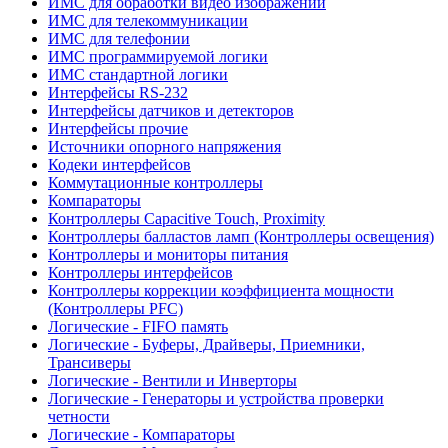
ИМС для обработки видео изображений
ИМС для телекоммуникации
ИМС для телефонии
ИМС программируемой логики
ИМС стандартной логики
Интерфейсы RS-232
Интерфейсы датчиков и детекторов
Интерфейсы прочие
Источники опорного напряжения
Кодеки интерфейсов
Коммутационные контроллеры
Компараторы
Контроллеры Capacitive Touch, Proximity
Контроллеры балластов ламп (Контроллеры освещения)
Контроллеры и мониторы питания
Контроллеры интерфейсов
Контроллеры коррекции коэффициента мощности
(Контроллеры PFC)
Логические - FIFO память
Логические - Буферы, Драйверы, Приемники,
Трансиверы
Логические - Вентили и Инверторы
Логические - Генераторы и устройства проверки
четности
Логические - Компараторы