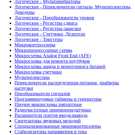
Логические - Мультивибраторы
Логические - Переключатели сигнала, Мультиплексоры,
Декодеры
Логические - Преобразователи уровня
Логические - Регистры сдвига
Логические - Регистры-защелки
Логические - Счетчики, Делители
Логические - Триггеры
Микроконтроллеры
Микропроцессорные схемы
Микросхемы Analog Front End (AFE)
Микросхемы для ремонта ноутбуков
Микросхемы заряда и мониторинга батарей
Микросхемы счетчики
Мультиплексоры
Переключатели распределения питания, драйверы
нагрузки
Преобразователи сигналов
Программируемые таймеры и генераторы
Прочие микросхемы импортные
Радиочастотные приемопередатчики
Расширители портов ввода-вывода
Синтезаторы звуковых мелодий
Специализированные микроконтроллеры
Стабилизаторы напряжения и тока