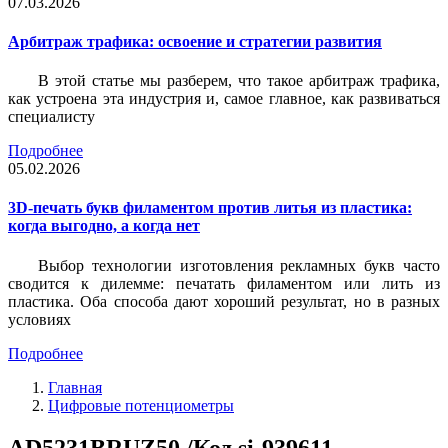
07.03.2026
Арбитраж трафика: освоение и стратегии развития
В этой статье мы разберем, что такое арбитраж трафика,
как устроена эта индустрия и, самое главное, как развиваться
специалисту
Подробнее
05.02.2026
3D-печать букв филаментом против литья из пластика:
когда выгодно, а когда нет
Выбор технологии изготовления рекламных букв часто
сводится к дилемме: печатать филаментом или лить из
пластика. Оба способа дают хороший результат, но в разных
условиях
Подробнее
Главная
Цифровые потенциометры
AD5231BRUZ50 /Код si-939611