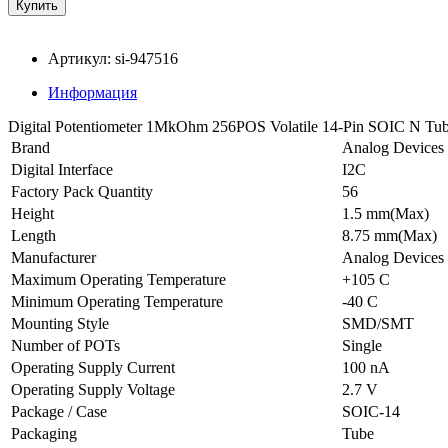
Артикул: si-947516
Информация
Digital Potentiometer 1MkOhm 256POS Volatile 14-Pin SOIC N Tu
Brand
Analog Devices
Digital Interface
I2C
Factory Pack Quantity
56
Height
1.5 mm(Max)
Length
8.75 mm(Max)
Manufacturer
Analog Devices 
Maximum Operating Temperature
+105 C
Minimum Operating Temperature
-40 C
Mounting Style
SMD/SMT
Number of POTs
Single
Operating Supply Current
100 nA
Operating Supply Voltage
2.7 V
Package / Case
SOIC-14
Packaging
Tube