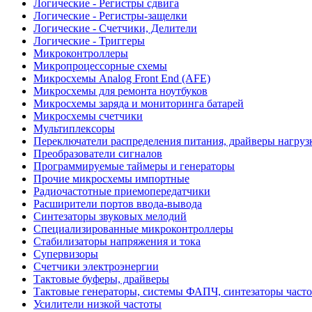
Логические - Регистры сдвига
Логические - Регистры-защелки
Логические - Счетчики, Делители
Логические - Триггеры
Микроконтроллеры
Микропроцессорные схемы
Микросхемы Analog Front End (AFE)
Микросхемы для ремонта ноутбуков
Микросхемы заряда и мониторинга батарей
Микросхемы счетчики
Мультиплексоры
Переключатели распределения питания, драйверы нагруз
Преобразователи сигналов
Программируемые таймеры и генераторы
Прочие микросхемы импортные
Радиочастотные приемопередатчики
Расширители портов ввода-вывода
Синтезаторы звуковых мелодий
Специализированные микроконтроллеры
Стабилизаторы напряжения и тока
Супервизоры
Счетчики электроэнергии
Тактовые буферы, драйверы
Тактовые генераторы, системы ФАПЧ, синтезаторы часто
Усилители низкой частоты