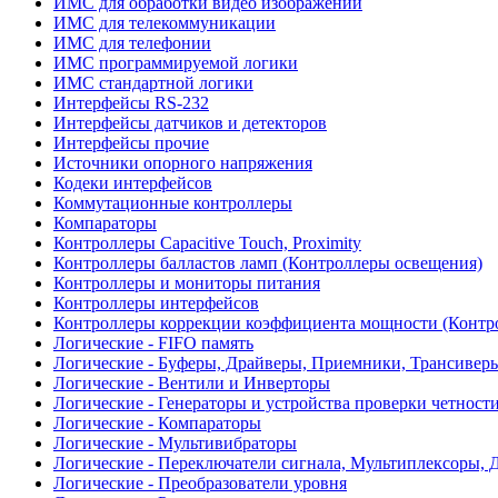
ИМС для обработки видео изображений
ИМС для телекоммуникации
ИМС для телефонии
ИМС программируемой логики
ИМС стандартной логики
Интерфейсы RS-232
Интерфейсы датчиков и детекторов
Интерфейсы прочие
Источники опорного напряжения
Кодеки интерфейсов
Коммутационные контроллеры
Компараторы
Контроллеры Capacitive Touch, Proximity
Контроллеры балластов ламп (Контроллеры освещения)
Контроллеры и мониторы питания
Контроллеры интерфейсов
Контроллеры коррекции коэффициента мощности (Контр
Логические - FIFO память
Логические - Буферы, Драйверы, Приемники, Трансивер
Логические - Вентили и Инверторы
Логические - Генераторы и устройства проверки четност
Логические - Компараторы
Логические - Мультивибраторы
Логические - Переключатели сигнала, Мультиплексоры, 
Логические - Преобразователи уровня