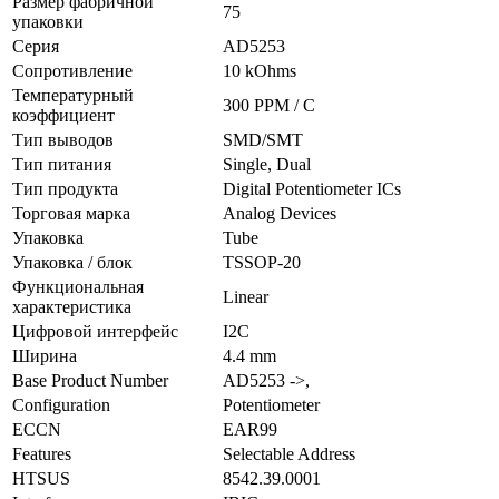
Размер фабричной
75
упаковки
Серия
AD5253
Сопротивление
10 kOhms
Температурный
300 PPM / C
коэффициент
Тип выводов
SMD/SMT
Тип питания
Single, Dual
Тип продукта
Digital Potentiometer ICs
Торговая марка
Analog Devices
Упаковка
Tube
Упаковка / блок
TSSOP-20
Функциональная
Linear
характеристика
Цифровой интерфейс
I2C
Ширина
4.4 mm
Base Product Number
AD5253 ->,
Configuration
Potentiometer
ECCN
EAR99
Features
Selectable Address
HTSUS
8542.39.0001