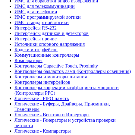
ИМС для обработки видео изображений
ИМС для телекоммуникации
ИМС для телефонии
ИМС программируемой логики
ИМС стандартной логики
Интерфейсы RS-232
Интерфейсы датчиков и детекторов
Интерфейсы прочие
Источники опорного напряжения
Кодеки интерфейсов
Коммутационные контроллеры
Компараторы
Контроллеры Capacitive Touch, Proximity
Контроллеры балластов ламп (Контроллеры освещения)
Контроллеры и мониторы питания
Контроллеры интерфейсов
Контроллеры коррекции коэффициента мощности
(Контроллеры PFC)
Логические - FIFO память
Логические - Буферы, Драйверы, Приемники,
Трансиверы
Логические - Вентили и Инверторы
Логические - Генераторы и устройства проверки
четности
Логические - Компараторы