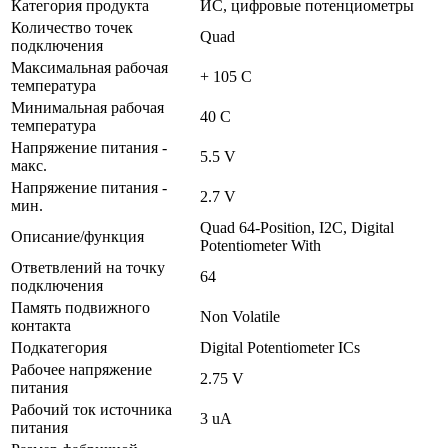
Категория продукта
ИС, цифровые потенциометры
Количество точек
Quad
подключения
Максимальная рабочая
+ 105 C
температура
Минимальная рабочая
40 C
температура
Напряжение питания -
5.5 V
макс.
Напряжение питания -
2.7 V
мин.
Quad 64-Position, I2C, Digital
Описание/функция
Potentiometer With
Ответвлений на точку
64
подключения
Память подвижного
Non Volatile
контакта
Подкатегория
Digital Potentiometer ICs
Рабочее напряжение
2.75 V
питания
Рабочий ток источника
3 uA
питания