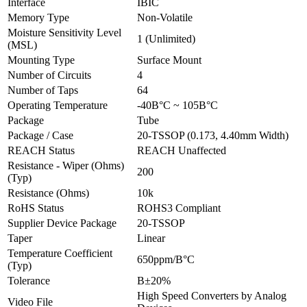
Interface
IВІC
Memory Type
Non-Volatile
Moisture Sensitivity Level
1 (Unlimited)
(MSL)
Mounting Type
Surface Mount
Number of Circuits
4
Number of Taps
64
Operating Temperature
-40В°C ~ 105В°C
Package
Tube
Package / Case
20-TSSOP (0.173, 4.40mm Width)
REACH Status
REACH Unaffected
Resistance - Wiper (Ohms)
200
(Typ)
Resistance (Ohms)
10k
RoHS Status
ROHS3 Compliant
Supplier Device Package
20-TSSOP
Taper
Linear
Temperature Coefficient
650ppm/В°C
(Typ)
Tolerance
В±20%
High Speed Converters by Analog
Video File