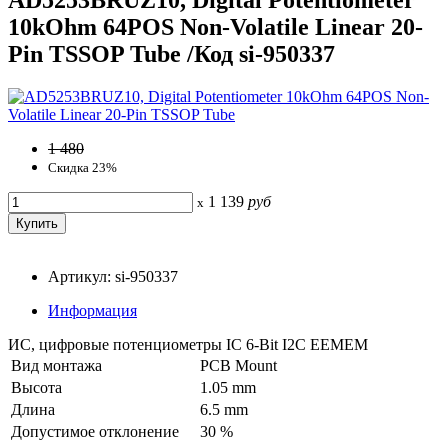
10kOhm 64POS Non-Volatile Linear 20-
Pin TSSOP Tube /Код si-950337
1 480
Скидка 23%
1 139
руб
x
Артикул: si-950337
Информация
ИС, цифровые потенциометры IC 6-Bit I2C EEMEM
Вид монтажа
PCB Mount
Высота
1.05 mm
Длина
6.5 mm
Допустимое отклонение
30 %