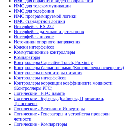
ИМС для обработки видео изображений
ИМС для телекоммуникации
ИМС для телефонии
ИМС программируемой логики
ИМС стандартной логики
Интерфейсы RS-232
Интерфейсы датчиков и детекторов
Интерфейсы прочие
Источники опорного напряжения
Кодеки интерфейсов
Коммутационные контроллеры
Компараторы
Контроллеры Capacitive Touch, Proximity
Контроллеры балластов ламп (Контроллеры освещения)
Контроллеры и мониторы питания
Контроллеры интерфейсов
Контроллеры коррекции коэффициента мощности
(Контроллеры PFC)
Логические - FIFO память
Логические - Буферы, Драйверы, Приемники,
Трансиверы
Логические - Вентили и Инверторы
Логические - Генераторы и устройства проверки
четности
Логические - Компараторы