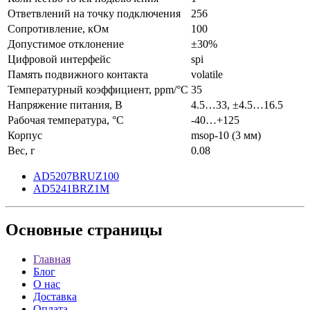
Ответвлений на точку подключения
256
Сопротивление, кОм
100
Допустимое отклонение
±30%
Цифровой интерфейс
spi
Память подвижного контакта
volatile
Температурный коэффициент, ppm/°C
35
Напряжение питания, В
4.5…33, ±4.5…16.5
Рабочая температура, °C
-40…+125
Корпус
msop-10 (3 мм)
Вес, г
0.08
AD5207BRUZ100
AD5241BRZ1M
Основные
страницы
Главная
Блог
О нас
Доставка
Оплата