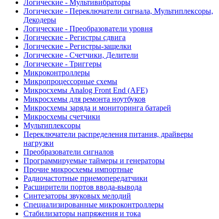
Логические - Мультивибраторы
Логические - Переключатели сигнала, Мультиплексоры,
Декодеры
Логические - Преобразователи уровня
Логические - Регистры сдвига
Логические - Регистры-защелки
Логические - Счетчики, Делители
Логические - Триггеры
Микроконтроллеры
Микропроцессорные схемы
Микросхемы Analog Front End (AFE)
Микросхемы для ремонта ноутбуков
Микросхемы заряда и мониторинга батарей
Микросхемы счетчики
Мультиплексоры
Переключатели распределения питания, драйверы
нагрузки
Преобразователи сигналов
Программируемые таймеры и генераторы
Прочие микросхемы импортные
Радиочастотные приемопередатчики
Расширители портов ввода-вывода
Синтезаторы звуковых мелодий
Специализированные микроконтроллеры
Стабилизаторы напряжения и тока