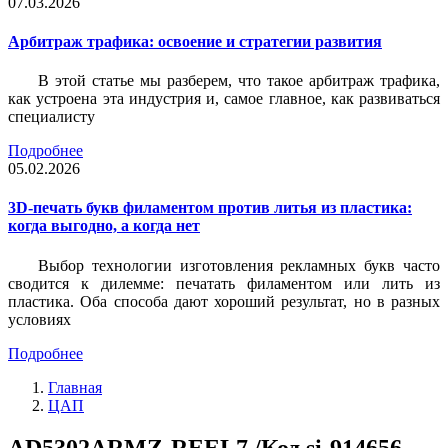
07.03.2026
Арбитраж трафика: освоение и стратегии развития
В этой статье мы разберем, что такое арбитраж трафика,
как устроена эта индустрия и, самое главное, как развиваться
специалисту
Подробнее
05.02.2026
3D-печать букв филаментом против литья из пластика:
когда выгодно, а когда нет
Выбор технологии изготовления рекламных букв часто
сводится к дилемме: печатать филаментом или лить из
пластика. Оба способа дают хороший результат, но в разных
условиях
Подробнее
Главная
ЦАП
AD5302ARMZ-REEL7 /Код si-914656