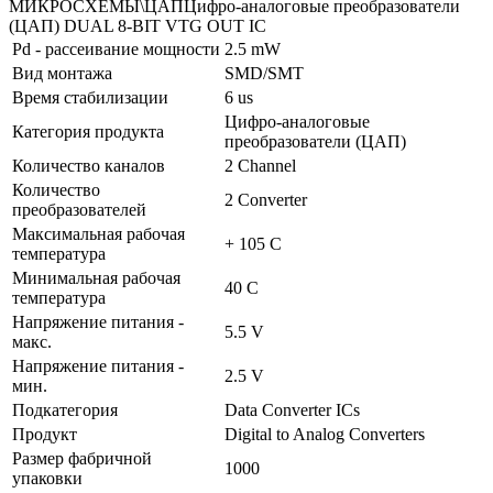
МИКРОСХЕМЫ\ЦАПЦифро-аналоговые преобразователи
(ЦАП) DUAL 8-BIT VTG OUT IC
Pd - рассеивание мощности
2.5 mW
Вид монтажа
SMD/SMT
Время стабилизации
6 us
Цифро-аналоговые
Категория продукта
преобразователи (ЦАП)
Количество каналов
2 Channel
Количество
2 Converter
преобразователей
Максимальная рабочая
+ 105 C
температура
Минимальная рабочая
40 C
температура
Напряжение питания -
5.5 V
макс.
Напряжение питания -
2.5 V
мин.
Подкатегория
Data Converter ICs
Продукт
Digital to Analog Converters
Размер фабричной
1000
упаковки