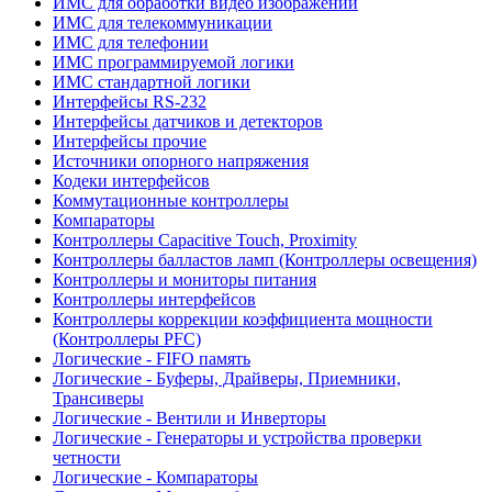
ИМС для обработки видео изображений
ИМС для телекоммуникации
ИМС для телефонии
ИМС программируемой логики
ИМС стандартной логики
Интерфейсы RS-232
Интерфейсы датчиков и детекторов
Интерфейсы прочие
Источники опорного напряжения
Кодеки интерфейсов
Коммутационные контроллеры
Компараторы
Контроллеры Capacitive Touch, Proximity
Контроллеры балластов ламп (Контроллеры освещения)
Контроллеры и мониторы питания
Контроллеры интерфейсов
Контроллеры коррекции коэффициента мощности
(Контроллеры PFC)
Логические - FIFO память
Логические - Буферы, Драйверы, Приемники,
Трансиверы
Логические - Вентили и Инверторы
Логические - Генераторы и устройства проверки
четности
Логические - Компараторы