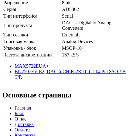
Разрешение
8 bit
Серия
AD5302
Тип интерфейса
Serial
DACs - Digital to Analog
Тип продукта
Converters
Тип ссылки
External
Торговая марка
Analog Devices
Упаковка / блок
MSOP-10
Частота дискретизации
167 kS/s
MAX5722EUA+
BU2507FV-E2, DAC 6-CH R-2R 10-bit 14-Pin SSOP-B
T/R
Основные
страницы
Главная
Блог
О нас
Доставка
Оплата
Контакты