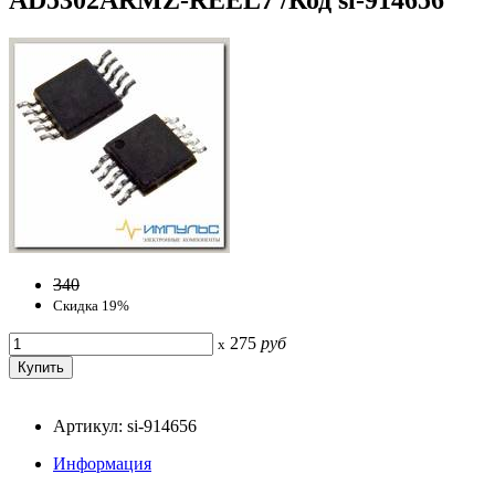
340
Скидка 19%
275
руб
x
Артикул: si-914656
Информация