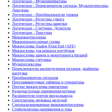
Логические - Мультивибраторы
Логические - Переключатели сигнала, Мультиплексоры,
Декодеры
Логические - Преобразователи уровня
Логические - Регистры сдвига
Логические - Регистры-защелки
Логические - Счетчики, Делители
Логические - Триггеры
Микроконтроллеры
Микропроцессорные схемы
Микросхемы Analog Front End (AFE)
Микросхемы для ремонта ноутбуков
Микросхемы заряда и мониторинга батарей
Микросхемы счетчики
Мультиплексоры
Переключатели распределения питания, драйверы
нагрузки
Преобразователи сигналов
Программируемые таймеры и генераторы
Прочие микросхемы импортные
Радиочастотные приемопередатчики
Расширители портов ввода-вывода
Синтезаторы звуковых мелодий
Специализированные микроконтроллеры
Стабилизаторы напряжения и тока