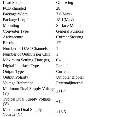
Lead Shape
Gull-wing
PCB changed
28
Package Width
7.6(Max)
Package Length
18.1(Max)
Mounting
Surface Mount
Converter Type
General Purpose
Architecture
Current Steering
Resolution
12bit
Number of DAC Channels
1
Number of Outputs per Chip
1
Maximum Settling Time (us)
0.4
Digital Interface Type
Parallel
Output Type
Current
Output Polarity
Unipolar|Bipolar
Voltage Reference
External|Internal
Minimum Dual Supply Voltage
±11.4
(V)
Typical Dual Supply Voltage
±12
(V)
Maximum Dual Supply
±16.5
Voltage (V)