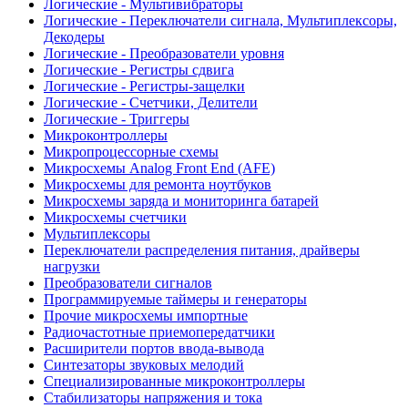
Логические - Мультивибраторы
Логические - Переключатели сигнала, Мультиплексоры,
Декодеры
Логические - Преобразователи уровня
Логические - Регистры сдвига
Логические - Регистры-защелки
Логические - Счетчики, Делители
Логические - Триггеры
Микроконтроллеры
Микропроцессорные схемы
Микросхемы Analog Front End (AFE)
Микросхемы для ремонта ноутбуков
Микросхемы заряда и мониторинга батарей
Микросхемы счетчики
Мультиплексоры
Переключатели распределения питания, драйверы
нагрузки
Преобразователи сигналов
Программируемые таймеры и генераторы
Прочие микросхемы импортные
Радиочастотные приемопередатчики
Расширители портов ввода-вывода
Синтезаторы звуковых мелодий
Специализированные микроконтроллеры
Стабилизаторы напряжения и тока