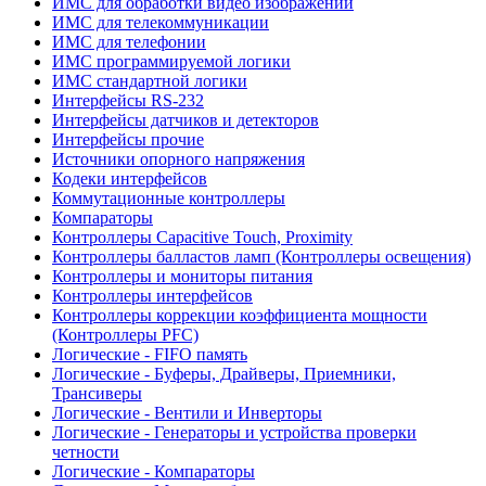
ИМС для обработки видео изображений
ИМС для телекоммуникации
ИМС для телефонии
ИМС программируемой логики
ИМС стандартной логики
Интерфейсы RS-232
Интерфейсы датчиков и детекторов
Интерфейсы прочие
Источники опорного напряжения
Кодеки интерфейсов
Коммутационные контроллеры
Компараторы
Контроллеры Capacitive Touch, Proximity
Контроллеры балластов ламп (Контроллеры освещения)
Контроллеры и мониторы питания
Контроллеры интерфейсов
Контроллеры коррекции коэффициента мощности
(Контроллеры PFC)
Логические - FIFO память
Логические - Буферы, Драйверы, Приемники,
Трансиверы
Логические - Вентили и Инверторы
Логические - Генераторы и устройства проверки
четности
Логические - Компараторы