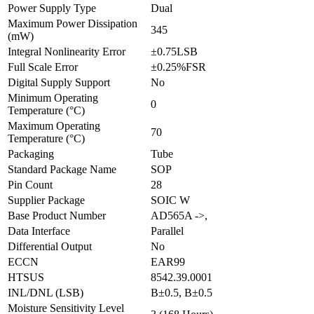
Power Supply Type
Dual
Maximum Power Dissipation
345
(mW)
Integral Nonlinearity Error
±0.75LSB
Full Scale Error
±0.25%FSR
Digital Supply Support
No
Minimum Operating
0
Temperature (°C)
Maximum Operating
70
Temperature (°C)
Packaging
Tube
Standard Package Name
SOP
Pin Count
28
Supplier Package
SOIC W
Base Product Number
AD565A ->,
Data Interface
Parallel
Differential Output
No
ECCN
EAR99
HTSUS
8542.39.0001
INL/DNL (LSB)
В±0.5, В±0.5
Moisture Sensitivity Level