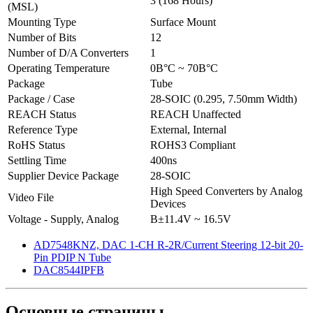
3 (168 Hours)
(MSL)
Mounting Type
Surface Mount
Number of Bits
12
Number of D/A Converters
1
Operating Temperature
0В°C ~ 70В°C
Package
Tube
Package / Case
28-SOIC (0.295, 7.50mm Width)
REACH Status
REACH Unaffected
Reference Type
External, Internal
RoHS Status
ROHS3 Compliant
Settling Time
400ns
Supplier Device Package
28-SOIC
High Speed Converters by Analog
Video File
Devices
Voltage - Supply, Analog
В±11.4V ~ 16.5V
AD7548KNZ, DAC 1-CH R-2R/Current Steering 12-bit 20-
Pin PDIP N Tube
DAC8544IPFB
Основные
страницы