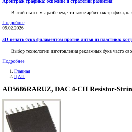
Арбитраж трафика: освоение и стратегии развития
В этой статье мы разберем, что такое арбитраж трафика, ка
Подробнее
05.02.2026
3D-печать букв филаментом против литья из пластика: когда
Выбор технологии изготовления рекламных букв часто свод
Подробнее
Главная
ЦАП
AD5686RARUZ, DAC 4-CH Resistor-String 