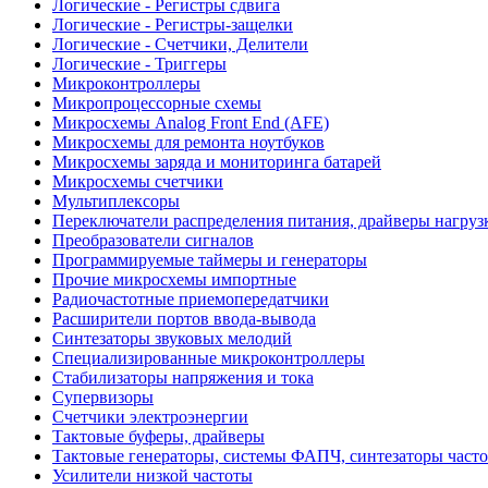
Логические - Регистры сдвига
Логические - Регистры-защелки
Логические - Счетчики, Делители
Логические - Триггеры
Микроконтроллеры
Микропроцессорные схемы
Микросхемы Analog Front End (AFE)
Микросхемы для ремонта ноутбуков
Микросхемы заряда и мониторинга батарей
Микросхемы счетчики
Мультиплексоры
Переключатели распределения питания, драйверы нагруз
Преобразователи сигналов
Программируемые таймеры и генераторы
Прочие микросхемы импортные
Радиочастотные приемопередатчики
Расширители портов ввода-вывода
Синтезаторы звуковых мелодий
Специализированные микроконтроллеры
Стабилизаторы напряжения и тока
Супервизоры
Счетчики электроэнергии
Тактовые буферы, драйверы
Тактовые генераторы, системы ФАПЧ, синтезаторы часто
Усилители низкой частоты