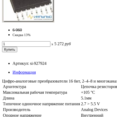
6 060
Скидка 13%
5 272
руб
x
Артикул: si-927924
Информация
Цифро-аналоговые преобразователи 16 бит, 2–4–8 и многокана
Архитектура
Цепочка резисторо
Максимальная рабочая температура
+105 °C
Длина
5.1мм
Типичное одиночное напряжение питания
2.7 > 5.5 V
Производитель
Analog Devices
Опорное напряжение
Внутренний