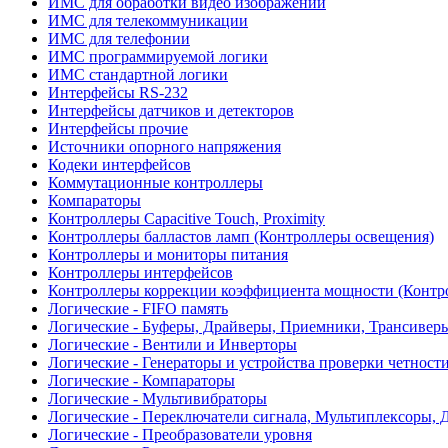
ИМС для обработки видео изображений
ИМС для телекоммуникации
ИМС для телефонии
ИМС программируемой логики
ИМС стандартной логики
Интерфейсы RS-232
Интерфейсы датчиков и детекторов
Интерфейсы прочие
Источники опорного напряжения
Кодеки интерфейсов
Коммутационные контроллеры
Компараторы
Контроллеры Capacitive Touch, Proximity
Контроллеры балластов ламп (Контроллеры освещения)
Контроллеры и мониторы питания
Контроллеры интерфейсов
Контроллеры коррекции коэффициента мощности (Контр
Логические - FIFO память
Логические - Буферы, Драйверы, Приемники, Трансивер
Логические - Вентили и Инверторы
Логические - Генераторы и устройства проверки четност
Логические - Компараторы
Логические - Мультивибраторы
Логические - Переключатели сигнала, Мультиплексоры, 
Логические - Преобразователи уровня