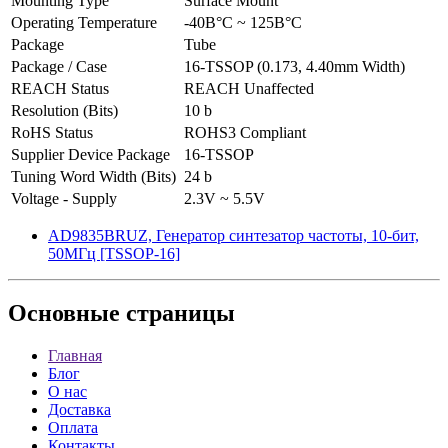
Mounting Type
Surface Mount
Operating Temperature
-40В°C ~ 125В°C
Package
Tube
Package / Case
16-TSSOP (0.173, 4.40mm Width)
REACH Status
REACH Unaffected
Resolution (Bits)
10 b
RoHS Status
ROHS3 Compliant
Supplier Device Package
16-TSSOP
Tuning Word Width (Bits)
24 b
Voltage - Supply
2.3V ~ 5.5V
AD9835BRUZ, Генератор синтезатор частоты, 10-бит,
50МГц [TSSOP-16]
Основные
страницы
Главная
Блог
О нас
Доставка
Оплата
Контакты