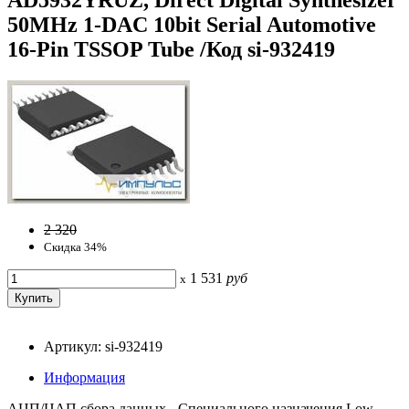
50MHz 1-DAC 10bit Serial Automotive
16-Pin TSSOP Tube /Код si-932419
2 320
Скидка 34%
1 531
руб
x
Артикул: si-932419
Информация
АЦП/ЦАП сбора данных - Специального назначения Low