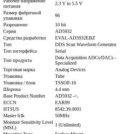
Рабочее напряжение
2.3 V to 5.5 V
питания
Размер фабричной
96
упаковки
Разрешение
10 bit
Серия
AD5932
Средства разработки
EVAL-AD5932EBZ
Тип
DDS Scan Waveform Generator
Тип интерфейса
Serial
Data Acquisition ADCs/DACs -
Тип продукта
Specialized
Торговая марка
Analog Devices
Упаковка
Tube
Упаковка / блок
TSSOP-16
Ширина
4.4 mm
Base Product Number
AD5932 ->,
ECCN
EAR99
HTSUS
8542.39.0001
Master fclk
50MHz
Moisture Sensitivity Level
1 (Unlimited)
(MSL)