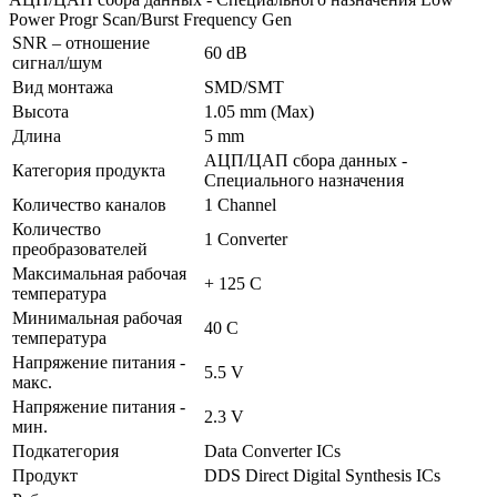
Power Progr Scan/Burst Frequency Gen
SNR – отношение
60 dB
сигнал/шум
Вид монтажа
SMD/SMT
Высота
1.05 mm (Max)
Длина
5 mm
АЦП/ЦАП сбора данных -
Категория продукта
Специального назначения
Количество каналов
1 Channel
Количество
1 Converter
преобразователей
Максимальная рабочая
+ 125 C
температура
Минимальная рабочая
40 C
температура
Напряжение питания -
5.5 V
макс.
Напряжение питания -
2.3 V
мин.
Подкатегория
Data Converter ICs
Продукт
DDS Direct Digital Synthesis ICs