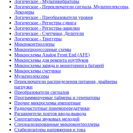
Логические - Мультивибраторы
Логические - Переключатели сигнала, Мультиплексоры,
Декодеры
Логические - Преобразователи уровня
Логические - Регистры сдвига
Логические - Регистры-защелки
Логические - Счетчики, Делители
Логические - Триггеры
Микроконтроллеры
Микропроцессорные схемы
Микросхемы Analog Front End (AFE)
Микросхемы для ремонта ноутбуков
Микросхемы заряда и мониторинга батарей
Микросхемы счетчики
Мультиплексоры
Переключатели распределения питания, драйверы
нагрузки
Преобразователи сигналов
Программируемые таймеры и генераторы
Прочие микросхемы импортные
Радиочастотные приемопередатчики
Расширители портов ввода-вывода
Синтезаторы звуковых мелодий
Специализированные микроконтроллеры
Стабилизаторы напряжения и тока