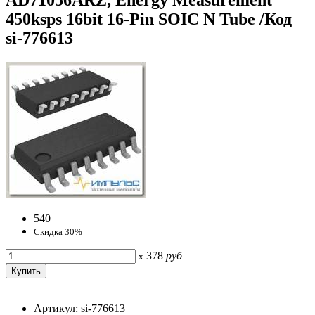
450ksps 16bit 16-Pin SOIC N Tube /Код
si-776613
540
Скидка 30%
378
руб
x
Артикул: si-776613