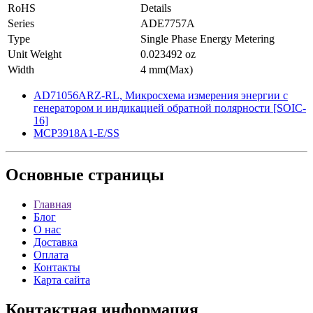
RoHS
Details
Series
ADE7757A
Type
Single Phase Energy Metering
Unit Weight
0.023492 oz
Width
4 mm(Max)
AD71056ARZ-RL, Микросхема измерения энергии с
генератором и индикацией обратной полярности [SOIC-
16]
MCP3918A1-E/SS
Основные
страницы
Главная
Блог
О нас
Доставка
Оплата
Контакты
Карта сайта
Контактная
информация