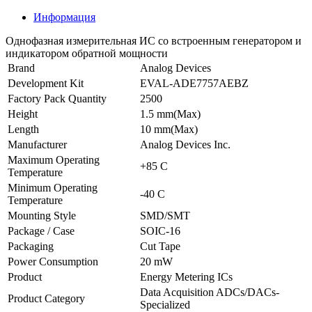
Информация
Однофазная измерительная ИС со встроенным генератором и
индикатором обратной мощности
Brand
Analog Devices
Development Kit
EVAL-ADE7757AEBZ
Factory Pack Quantity
2500
Height
1.5 mm(Max)
Length
10 mm(Max)
Manufacturer
Analog Devices Inc.
Maximum Operating
+85 C
Temperature
Minimum Operating
-40 C
Temperature
Mounting Style
SMD/SMT
Package / Case
SOIC-16
Packaging
Cut Tape
Power Consumption
20 mW
Product
Energy Metering ICs
Data Acquisition ADCs/DACs-
Product Category
Specialized