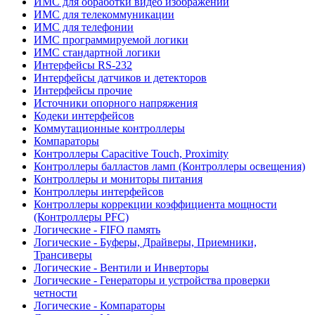
ИМС для обработки видео изображений
ИМС для телекоммуникации
ИМС для телефонии
ИМС программируемой логики
ИМС стандартной логики
Интерфейсы RS-232
Интерфейсы датчиков и детекторов
Интерфейсы прочие
Источники опорного напряжения
Кодеки интерфейсов
Коммутационные контроллеры
Компараторы
Контроллеры Capacitive Touch, Proximity
Контроллеры балластов ламп (Контроллеры освещения)
Контроллеры и мониторы питания
Контроллеры интерфейсов
Контроллеры коррекции коэффициента мощности
(Контроллеры PFC)
Логические - FIFO память
Логические - Буферы, Драйверы, Приемники,
Трансиверы
Логические - Вентили и Инверторы
Логические - Генераторы и устройства проверки
четности
Логические - Компараторы