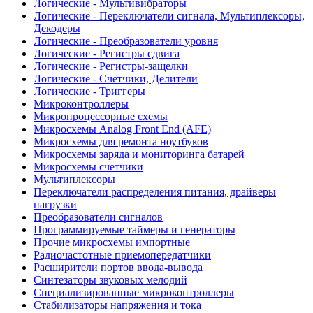
Логические - Мультивибраторы
Логические - Переключатели сигнала, Мультиплексоры,
Декодеры
Логические - Преобразователи уровня
Логические - Регистры сдвига
Логические - Регистры-защелки
Логические - Счетчики, Делители
Логические - Триггеры
Микроконтроллеры
Микропроцессорные схемы
Микросхемы Analog Front End (AFE)
Микросхемы для ремонта ноутбуков
Микросхемы заряда и мониторинга батарей
Микросхемы счетчики
Мультиплексоры
Переключатели распределения питания, драйверы
нагрузки
Преобразователи сигналов
Программируемые таймеры и генераторы
Прочие микросхемы импортные
Радиочастотные приемопередатчики
Расширители портов ввода-вывода
Синтезаторы звуковых мелодий
Специализированные микроконтроллеры
Стабилизаторы напряжения и тока