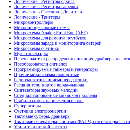
Логические - Регистры сдвига
Логические - Регистры-защелки
Логические - Счетчики, Делители
Логические - Триггеры
Микроконтроллеры
Микропроцессорные схемы
Микросхемы Analog Front End (AFE)
Микросхемы для ремонта ноутбуков
Микросхемы заряда и мониторинга батарей
Микросхемы счетчики
Мультиплексоры
Переключатели распределения питания, драйверы нагруз
Преобразователи сигналов
Программируемые таймеры и генераторы
Прочие микросхемы импортные
Радиочастотные приемопередатчики
Расширители портов ввода-вывода
Синтезаторы звуковых мелодий
Специализированные микроконтроллеры
Стабилизаторы напряжения и тока
Супервизоры
Счетчики электроэнергии
Тактовые буферы, драйверы
Тактовые генераторы, системы ФАПЧ, синтезаторы часто
Усилители низкой частоты