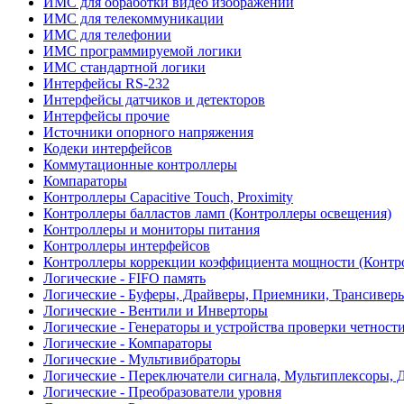
ИМС для обработки видео изображений
ИМС для телекоммуникации
ИМС для телефонии
ИМС программируемой логики
ИМС стандартной логики
Интерфейсы RS-232
Интерфейсы датчиков и детекторов
Интерфейсы прочие
Источники опорного напряжения
Кодеки интерфейсов
Коммутационные контроллеры
Компараторы
Контроллеры Capacitive Touch, Proximity
Контроллеры балластов ламп (Контроллеры освещения)
Контроллеры и мониторы питания
Контроллеры интерфейсов
Контроллеры коррекции коэффициента мощности (Контр
Логические - FIFO память
Логические - Буферы, Драйверы, Приемники, Трансивер
Логические - Вентили и Инверторы
Логические - Генераторы и устройства проверки четност
Логические - Компараторы
Логические - Мультивибраторы
Логические - Переключатели сигнала, Мультиплексоры, 
Логические - Преобразователи уровня