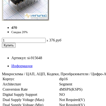
470
Скидка 20%
376
руб
x
Артикул: si-915648
Информация
Микросхемы / ЦАП, АЦП, Кодеки, Преобразователи / Цифро
Корпус
dip16
Architecture
Segment
Conversion Rate
4MSPS(KSPS)
Digital Supply Support
NO
Dual Supply Voltage (Max)
Not Required(V)
Dual Supply Voltage (Min)
Not Required(V)