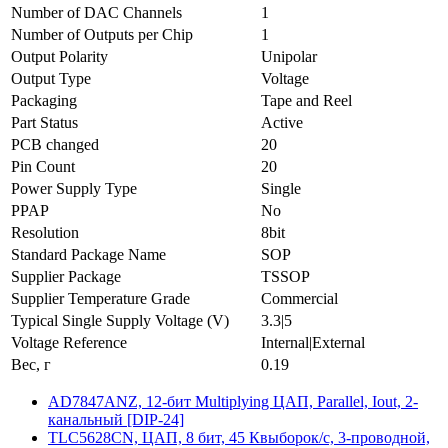
Number of DAC Channels
1
Number of Outputs per Chip
1
Output Polarity
Unipolar
Output Type
Voltage
Packaging
Tape and Reel
Part Status
Active
PCB changed
20
Pin Count
20
Power Supply Type
Single
PPAP
No
Resolution
8bit
Standard Package Name
SOP
Supplier Package
TSSOP
Supplier Temperature Grade
Commercial
Typical Single Supply Voltage (V)
3.3|5
Voltage Reference
Internal|External
Вес, г
0.19
AD7847ANZ, 12-бит Multiplying ЦАП, Parallel, Iout, 2-
канальный [DIP-24]
TLC5628CN, ЦАП, 8 бит, 45 Квыборок/с, 3-проводной,