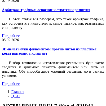
07.03.2026
Арбитраж трафика: освоение и стратегии развития
В этой статье мы разберем, что такое арбитраж трафика,
как устроена эта индустрия и, самое главное, как развиваться
специалисту
Подробнее
05.02.2026
3D-печать букв филаментом против литья из пластика:
когда выгодно, а когда нет
Выбор технологии изготовления рекламных букв часто
сводится к дилемме: печатать филаментом или лить из
пластика. Оба способа дают хороший результат, но в разных
условиях
Подробнее
Главная
ЦАП
AD7801BRUZ-REEL7 /Код si-921941