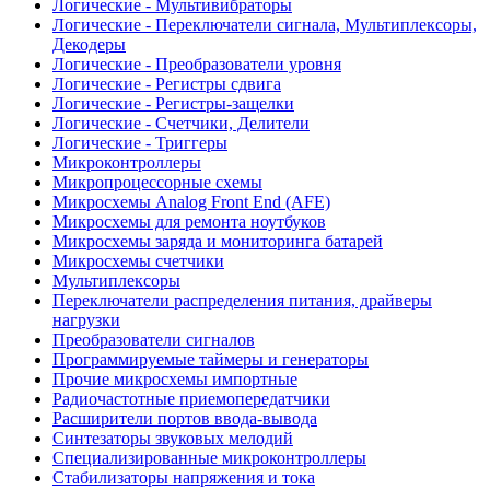
Логические - Мультивибраторы
Логические - Переключатели сигнала, Мультиплексоры,
Декодеры
Логические - Преобразователи уровня
Логические - Регистры сдвига
Логические - Регистры-защелки
Логические - Счетчики, Делители
Логические - Триггеры
Микроконтроллеры
Микропроцессорные схемы
Микросхемы Analog Front End (AFE)
Микросхемы для ремонта ноутбуков
Микросхемы заряда и мониторинга батарей
Микросхемы счетчики
Мультиплексоры
Переключатели распределения питания, драйверы
нагрузки
Преобразователи сигналов
Программируемые таймеры и генераторы
Прочие микросхемы импортные
Радиочастотные приемопередатчики
Расширители портов ввода-вывода
Синтезаторы звуковых мелодий
Специализированные микроконтроллеры
Стабилизаторы напряжения и тока