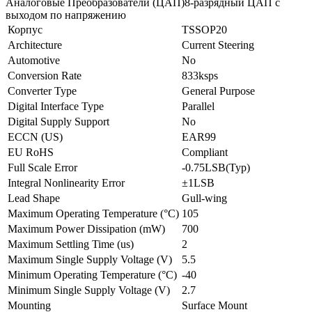
Аналоговые Преобразователи (ЦАП)8-разрядный ЦАП с
выходом по напряжению
Корпус
TSSOP20
Architecture
Current Steering
Automotive
No
Conversion Rate
833ksps
Converter Type
General Purpose
Digital Interface Type
Parallel
Digital Supply Support
No
ECCN (US)
EAR99
EU RoHS
Compliant
Full Scale Error
-0.75LSB(Typ)
Integral Nonlinearity Error
±1LSB
Lead Shape
Gull-wing
Maximum Operating Temperature (°C)
105
Maximum Power Dissipation (mW)
700
Maximum Settling Time (us)
2
Maximum Single Supply Voltage (V)
5.5
Minimum Operating Temperature (°C)
-40
Minimum Single Supply Voltage (V)
2.7
Mounting
Surface Mount