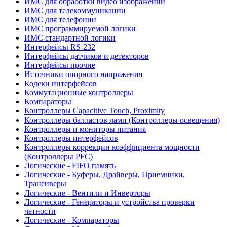
ИМС для обработки видео изображений
ИМС для телекоммуникации
ИМС для телефонии
ИМС программируемой логики
ИМС стандартной логики
Интерфейсы RS-232
Интерфейсы датчиков и детекторов
Интерфейсы прочие
Источники опорного напряжения
Кодеки интерфейсов
Коммутационные контроллеры
Компараторы
Контроллеры Capacitive Touch, Proximity
Контроллеры балластов ламп (Контроллеры освещения)
Контроллеры и мониторы питания
Контроллеры интерфейсов
Контроллеры коррекции коэффициента мощности
(Контроллеры PFC)
Логические - FIFO память
Логические - Буферы, Драйверы, Приемники,
Трансиверы
Логические - Вентили и Инверторы
Логические - Генераторы и устройства проверки
четности
Логические - Компараторы