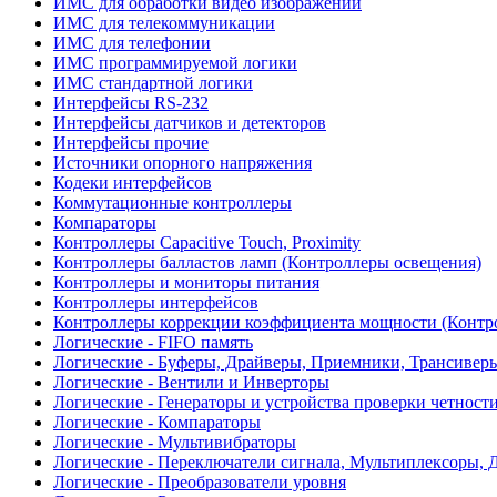
ИМС для обработки видео изображений
ИМС для телекоммуникации
ИМС для телефонии
ИМС программируемой логики
ИМС стандартной логики
Интерфейсы RS-232
Интерфейсы датчиков и детекторов
Интерфейсы прочие
Источники опорного напряжения
Кодеки интерфейсов
Коммутационные контроллеры
Компараторы
Контроллеры Capacitive Touch, Proximity
Контроллеры балластов ламп (Контроллеры освещения)
Контроллеры и мониторы питания
Контроллеры интерфейсов
Контроллеры коррекции коэффициента мощности (Контр
Логические - FIFO память
Логические - Буферы, Драйверы, Приемники, Трансивер
Логические - Вентили и Инверторы
Логические - Генераторы и устройства проверки четност
Логические - Компараторы
Логические - Мультивибраторы
Логические - Переключатели сигнала, Мультиплексоры, 
Логические - Преобразователи уровня