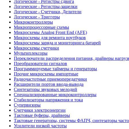
Логические - Регистры сдвига
Логические - Регистры-защелки
Логические - Счетчики, Делители
Логические - Триггеры
Микроконтроллеры
Микропроцессорные схемы
Микросхемы Analog Front End (AFE)
Микросхемы для ремонта ноутбуков
Микросхемы заряда и мониторинга батарей
Микросхемы счетчики
Мультиплексоры
Переключатели распределения питания, драйверы нагруз
Преобразователи сигналов
Программируемые таймеры и генераторы
Прочие микросхемы импортные
Радиочастотные приемопередатчики
Расширители портов ввода-вывода
Синтезаторы звуковых мелодий
Специализированные микроконтроллеры
Стабилизаторы напряжения и тока
Супервизоры
Счетчики электроэнергии
Тактовые буферы, драйверы
Тактовые генераторы, системы ФАПЧ, синтезаторы часто
Усилители низкой частоты