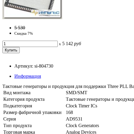
5 530
Скидка 7%
5 142
руб
x
Артикул: si-804730
Информация
Тактовые генераторы и продукция для поддержки Three PLL Base
Вид монтажа
SMD/SMT
Категория продукта
Тактовые генераторы и продукц
Подкатегория
Clock Timer ICs
Размер фабричной упаковки
168
Серия
AD9531
Тип продукта
Clock Generators
Торговая марка
Analog Devices