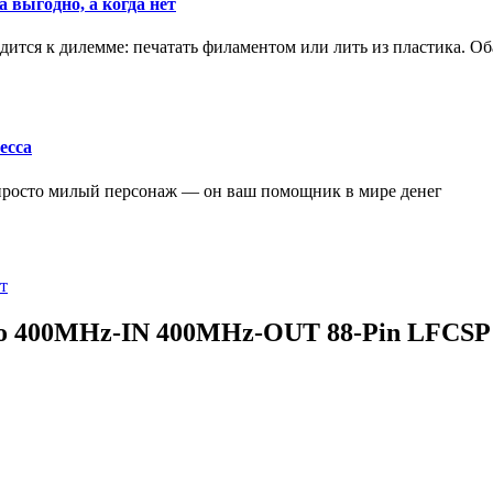
 выгодно, а когда нет
ится к дилемме: печатать филаментом или лить из пластика. Оба
есса
 просто милый персонаж — он ваш помощник в мире денег
т
o 400MHz-IN 400MHz-OUT 88-Pin LFCSP E