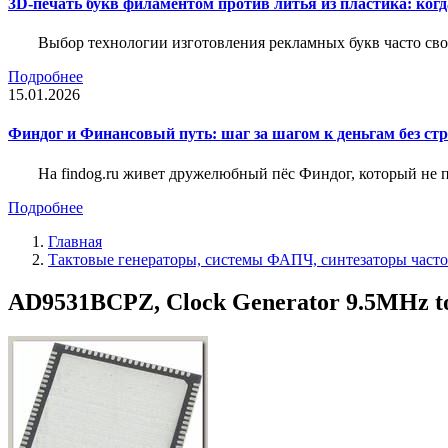
3D-печать букв филаментом против литья из пластика: когда
Выбор технологии изготовления рекламных букв часто свод
Подробнее
15.01.2026
Финдог и Финансовый путь: шаг за шагом к деньгам без стр
На findog.ru живет дружелюбный пёс Финдог, который не
Подробнее
Главная
Тактовые генераторы, системы ФАПЧ, синтезаторы часто
AD9531BCPZ, Clock Generator 9.5MHz t