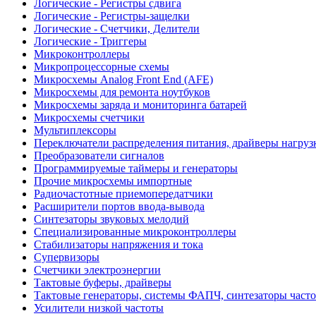
Логические - Регистры сдвига
Логические - Регистры-защелки
Логические - Счетчики, Делители
Логические - Триггеры
Микроконтроллеры
Микропроцессорные схемы
Микросхемы Analog Front End (AFE)
Микросхемы для ремонта ноутбуков
Микросхемы заряда и мониторинга батарей
Микросхемы счетчики
Мультиплексоры
Переключатели распределения питания, драйверы нагруз
Преобразователи сигналов
Программируемые таймеры и генераторы
Прочие микросхемы импортные
Радиочастотные приемопередатчики
Расширители портов ввода-вывода
Синтезаторы звуковых мелодий
Специализированные микроконтроллеры
Стабилизаторы напряжения и тока
Супервизоры
Счетчики электроэнергии
Тактовые буферы, драйверы
Тактовые генераторы, системы ФАПЧ, синтезаторы часто
Усилители низкой частоты