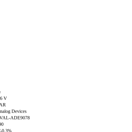
е
.6 V
AR
nalog Devices
VAL-ADE9078
90
/-0.3%