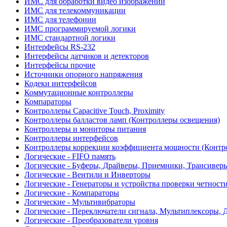
ИМС для обработки видео изображений
ИМС для телекоммуникации
ИМС для телефонии
ИМС программируемой логики
ИМС стандартной логики
Интерфейсы RS-232
Интерфейсы датчиков и детекторов
Интерфейсы прочие
Источники опорного напряжения
Кодеки интерфейсов
Коммутационные контроллеры
Компараторы
Контроллеры Capacitive Touch, Proximity
Контроллеры балластов ламп (Контроллеры освещения)
Контроллеры и мониторы питания
Контроллеры интерфейсов
Контроллеры коррекции коэффициента мощности (Контр
Логические - FIFO память
Логические - Буферы, Драйверы, Приемники, Трансивер
Логические - Вентили и Инверторы
Логические - Генераторы и устройства проверки четност
Логические - Компараторы
Логические - Мультивибраторы
Логические - Переключатели сигнала, Мультиплексоры, 
Логические - Преобразователи уровня