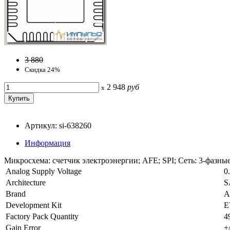
3 880
Скидка 24%
2 948
руб
x
Артикул: si-638260
Информация
Микросхема: счетчик электроэнергии; AFE; SPI; Сеть: 3-фазны
Analog Supply Voltage
0
Architecture
S
Brand
A
Development Kit
E
Factory Pack Quantity
4
Gain Error
+