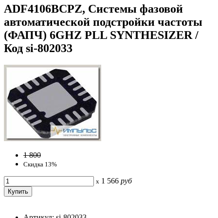
ADF4106BCPZ, Системы фазовой
автоматической подстройки частоты
(ФАПЧ) 6GHZ PLL SYNTHESIZER /
Код si-802033
1 800
Скидка 13%
1 566
руб
x
Артикул: si-802033