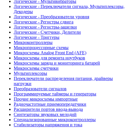
Логические - Мультивибраторы
Логические - Переключатели сигнала, Мультиплексоры,
Декодеры
Логические - Преобразователи уровня
Логические - Регистры сдвига
Логические - Регистры-защелки
Логические - Счетчики, Делители
Логические - Триггеры
Микроконтроллеры
Микропроцессорные схемы
Микросхемы Analog Front End (AFE)
Микросхемы для ремонта ноутбуков
Микросхемы заряда и мониторинга батарей
Микросхемы счетчики
Мультиплексоры
Переключатели распределения питания, драйверы
нагрузки
Преобразователи сигналов
Программируемые таймеры и генераторы
Прочие микросхемы импортные
Радиочастотные приемопередатчики
Расширители портов ввода-вывода
Синтезаторы звуковых мелодий
Специализированные микроконтроллеры
Стабилизаторы напряжения и тока