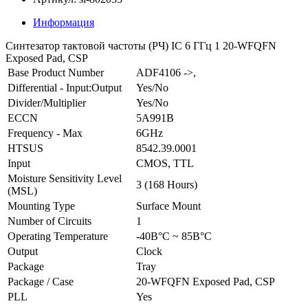
Информация
Синтезатор тактовой частоты (РЧ) IC 6 ГГц 1 20-WFQFN
Exposed Pad, CSP
Base Product Number
ADF4106 ->,
Differential - Input:Output
Yes/No
Divider/Multiplier
Yes/No
ECCN
5A991B
Frequency - Max
6GHz
HTSUS
8542.39.0001
Input
CMOS, TTL
Moisture Sensitivity Level
3 (168 Hours)
(MSL)
Mounting Type
Surface Mount
Number of Circuits
1
Operating Temperature
-40В°C ~ 85В°C
Output
Clock
Package
Tray
Package / Case
20-WFQFN Exposed Pad, CSP
PLL
Yes