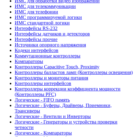
ИМС для обработки видео изображений
ИМС для телекоммуникации
ИМС для телефонии
ИМС программируемой логики
ИМС стандартной логики
Интерфейсы RS-232
Интерфейсы датчиков и детекторов
Интерфейсы прочие
Источники опорного напряжения
Кодеки интерфейсов
Коммутационные контроллеры
Компараторы
Контроллеры Capacitive Touch, Proximity
Контроллеры балластов ламп (Контроллеры освещения)
Контроллеры и мониторы питания
Контроллеры интерфейсов
Контроллеры коррекции коэффициента мощности
(Контроллеры PFC)
Логические - FIFO память
Логические - Буферы, Драйверы, Приемники,
Трансиверы
Логические - Вентили и Инверторы
Логические - Генераторы и устройства проверки
четности
Логические - Компараторы