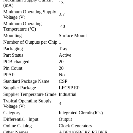
13
(mA)
Minimum Operating Supply
2.7
Voltage (V)
Minimum Operating
-40
Temperature (°C)
Mounting
Surface Mount
Number of Outputs per Chip
1
Packaging
Tray
Part Status
Active
PCB changed
20
Pin Count
20
PPAP
No
Standard Package Name
CSP
Supplier Package
LFCSP EP
Supplier Temperature Grade
Industrial
Typical Operating Supply
3
Voltage (V)
Category
Integrated Circuits(ICs)
Differential - Input
Output
Online Catalog
Clock Generators
Other Names
ADF4106BCPZ-R7DKR