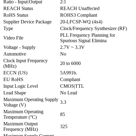
Ratio - Input:Output
2:1
REACH Status
REACH Unaffected
RoHS Status
ROHS3 Compliant
Supplier Device Package
20-LFCSP-WQ (4x4)
Type
Clock/Frequency Synthesizer (RF)
PLL Frequency Planning for
Video File
Spurious Signal Elimina
Voltage - Supply
2.7V ~ 3.3V
Automotive
No
Clock Input Frequency
20 to 6000
(MHz)
ECCN (US)
5A991b.
EU RoHS
Compliant
Input Logic Level
CMOS|TTL
Lead Shape
No Lead
Maximum Operating Supply
3.3
Voltage (V)
Maximum Operating
85
Temperature (°C)
Maximum Output
325
Frequency (MHz)
Maximum Supply Current