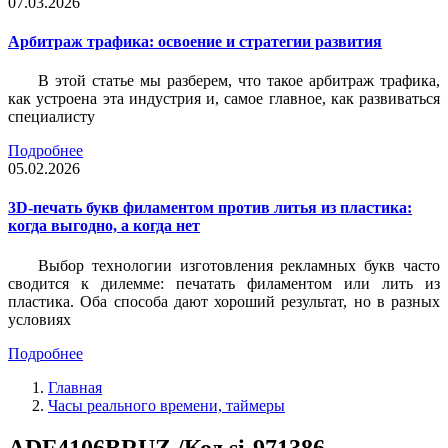
07.03.2026
Арбитраж трафика: освоение и стратегии развития
В этой статье мы разберем, что такое арбитраж трафика,
как устроена эта индустрия и, самое главное, как развиваться
специалисту
Подробнее
05.02.2026
3D-печать букв филаментом против литья из пластика:
когда выгодно, а когда нет
Выбор технологии изготовления рекламных букв часто
сводится к дилемме: печатать филаментом или лить из
пластика. Оба способа дают хороший результат, но в разных
условиях
Подробнее
Главная
Часы реального времени, таймеры
ADF4106BRUZ /Код si-971386