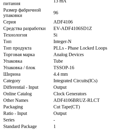
13 mA
питания
Размер фабричной
96
упаковки
Серия
ADF4106
Средства разработки
EV-ADF4106SD1Z
Технология
Si
Тип
Integer-N
Тип продукта
PLLs - Phase Locked Loops
Торговая марка
Analog Devices
Упаковка
Tube
Упаковка / блок
TSSOP-16
Ширина
4.4 mm
Category
Integrated Circuits(ICs)
Differential - Input
Output
Online Catalog
Clock Generators
Other Names
ADF4106BRUZ-RLCT
Packaging
Cut Tape(CT)
Ratio - Input
Output
Series
-
Standard Package
1