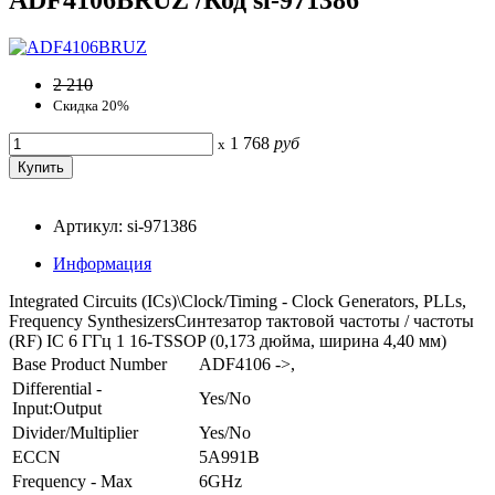
2 210
Скидка 20%
1 768
руб
x
Артикул: si-971386
Информация
Integrated Circuits (ICs)\Clock/Timing - Clock Generators, PLLs,
Frequency SynthesizersСинтезатор тактовой частоты / частоты
(RF) IC 6 ГГц 1 16-TSSOP (0,173 дюйма, ширина 4,40 мм)
Base Product Number
ADF4106 ->,
Differential -
Yes/No
Input:Output
Divider/Multiplier
Yes/No
ECCN
5A991B
Frequency - Max
6GHz