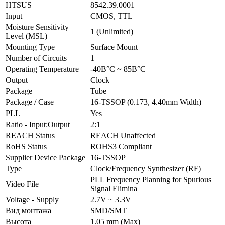
HTSUS
8542.39.0001
Input
CMOS, TTL
Moisture Sensitivity
1 (Unlimited)
Level (MSL)
Mounting Type
Surface Mount
Number of Circuits
1
Operating Temperature
-40В°C ~ 85В°C
Output
Clock
Package
Tube
Package / Case
16-TSSOP (0.173, 4.40mm Width)
PLL
Yes
Ratio - Input:Output
2:1
REACH Status
REACH Unaffected
RoHS Status
ROHS3 Compliant
Supplier Device Package
16-TSSOP
Type
Clock/Frequency Synthesizer (RF)
PLL Frequency Planning for Spurious
Video File
Signal Elimina
Voltage - Supply
2.7V ~ 3.3V
Вид монтажа
SMD/SMT
Высота
1.05 mm (Max)