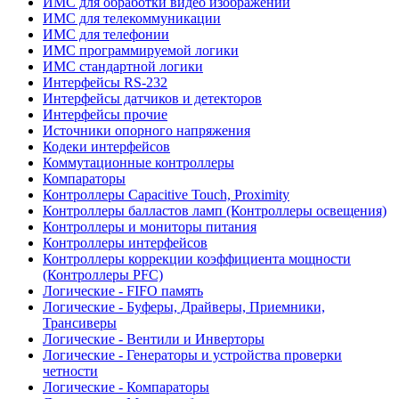
ИМС для обработки видео изображений
ИМС для телекоммуникации
ИМС для телефонии
ИМС программируемой логики
ИМС стандартной логики
Интерфейсы RS-232
Интерфейсы датчиков и детекторов
Интерфейсы прочие
Источники опорного напряжения
Кодеки интерфейсов
Коммутационные контроллеры
Компараторы
Контроллеры Capacitive Touch, Proximity
Контроллеры балластов ламп (Контроллеры освещения)
Контроллеры и мониторы питания
Контроллеры интерфейсов
Контроллеры коррекции коэффициента мощности
(Контроллеры PFC)
Логические - FIFO память
Логические - Буферы, Драйверы, Приемники,
Трансиверы
Логические - Вентили и Инверторы
Логические - Генераторы и устройства проверки
четности
Логические - Компараторы