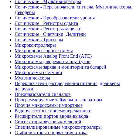
Логические - Мультивибраторы
Логические - Переключатели сигнала, Мультиплексоры,
Декодеры
Логические - Преобразователи уровня
Логические - Регистры сдвига
Логические - Регистры-защелки
Логические - Счетчики, Делители
Логические - Триггеры
Микроконтроллеры
Микропроцессорные схемы
Микросхемы Analog Front End (AFE)
Микросхемы для ремонта ноутбуков
Микросхемы заряда и мониторинга батарей
Микросхемы счетчики
Мультиплексоры
Переключатели распределения питания, драйверы
нагрузки
Преобразователи сигналов
Программируемые таймеры и генераторы
Прочие микросхемы импортные
Радиочастотные приемопередатчики
Расширители портов ввода-вывода
Синтезаторы звуковых мелодий
Специализированные микроконтроллеры
Стабилизаторы напряжения и тока