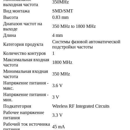
350MHz
выходная частота
Вид монтажа
SMD/SMT
Высота
0.83 mm
Диапазон частот на
350 MHz to 1800 MHz
выходе
Длина
4 mm
Системы фазовой автоматической
Категория продукта
подстройки частоты
Количество контуров
1
Максимальная входная
1800 MHz
частота
Минимальная входная
350 MHz
частота
Напряжение питания -
3.6 V
макс.
Напряжение питания -
3 V
мин.
Подкатегория
Wireless RF Integrated Circuits
Рабочее напряжение
3.3 V
питания
Рабочий ток источника
45 mA
питания