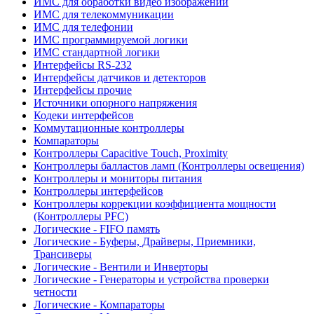
ИМС для обработки видео изображений
ИМС для телекоммуникации
ИМС для телефонии
ИМС программируемой логики
ИМС стандартной логики
Интерфейсы RS-232
Интерфейсы датчиков и детекторов
Интерфейсы прочие
Источники опорного напряжения
Кодеки интерфейсов
Коммутационные контроллеры
Компараторы
Контроллеры Capacitive Touch, Proximity
Контроллеры балластов ламп (Контроллеры освещения)
Контроллеры и мониторы питания
Контроллеры интерфейсов
Контроллеры коррекции коэффициента мощности
(Контроллеры PFC)
Логические - FIFO память
Логические - Буферы, Драйверы, Приемники,
Трансиверы
Логические - Вентили и Инверторы
Логические - Генераторы и устройства проверки
четности
Логические - Компараторы