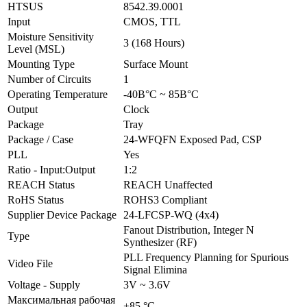
HTSUS
8542.39.0001
Input
CMOS, TTL
Moisture Sensitivity
3 (168 Hours)
Level (MSL)
Mounting Type
Surface Mount
Number of Circuits
1
Operating Temperature
-40В°C ~ 85В°C
Output
Clock
Package
Tray
Package / Case
24-WFQFN Exposed Pad, CSP
PLL
Yes
Ratio - Input:Output
1:2
REACH Status
REACH Unaffected
RoHS Status
ROHS3 Compliant
Supplier Device Package
24-LFCSP-WQ (4x4)
Fanout Distribution, Integer N
Type
Synthesizer (RF)
PLL Frequency Planning for Spurious
Video File
Signal Elimina
Voltage - Supply
3V ~ 3.6V
Максимальная рабочая
+85 °C