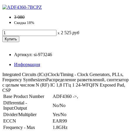
3 080
Скидка 18%
2 525
руб
x
Артикул: si-973246
Информация
Integrated Circuits (ICs)\Clock/Timing - Clock Generators, PLLs,
Frequency SynthesizersРаспределение разветвлений, синтезатор
с целым числом N (RF) IC 1,8 ГГц 1 24-WFQFN Exposed Pad,
CSP
Base Product Number
ADF4360 ->,
Differential -
No/No
Input:Output
Divider/Multiplier
Yes/No
ECCN
EAR99
Frequency - Max
1.8GHz