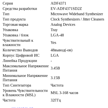
Серия
ADF4371
Средства разработки
EV-ADF4371SD2Z
Тип
Microwave Wideband Synthesizer
Тип продукта
Clock Synthesizers / Jitter Cleaners
Торговая марка
Analog Devices
Упаковка
Tray
Упаковка / блок
LGA-48
Чувствительный к
Yes
влажности
Количество Выводов
48вывод(-ов)
Корпус Цифровой ИС
LGA
Линейка Продукции
-
Максимальное Напряжение
3.45В
Питания
Минимальное Напряжение
3.15В
Питания
Тип Синтезатора
Частота
Уровень Чувствительности
MSL 3-168 часов
к Влажности (MSL)
Частота
32ГГц