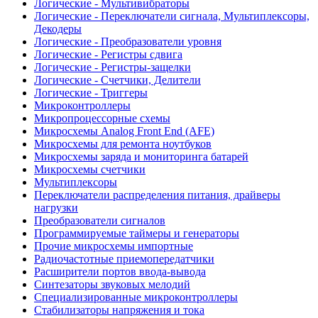
Логические - Мультивибраторы
Логические - Переключатели сигнала, Мультиплексоры,
Декодеры
Логические - Преобразователи уровня
Логические - Регистры сдвига
Логические - Регистры-защелки
Логические - Счетчики, Делители
Логические - Триггеры
Микроконтроллеры
Микропроцессорные схемы
Микросхемы Analog Front End (AFE)
Микросхемы для ремонта ноутбуков
Микросхемы заряда и мониторинга батарей
Микросхемы счетчики
Мультиплексоры
Переключатели распределения питания, драйверы
нагрузки
Преобразователи сигналов
Программируемые таймеры и генераторы
Прочие микросхемы импортные
Радиочастотные приемопередатчики
Расширители портов ввода-вывода
Синтезаторы звуковых мелодий
Специализированные микроконтроллеры
Стабилизаторы напряжения и тока