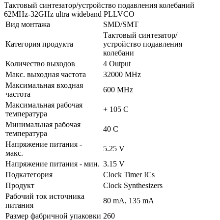
Тактовый синтезатор/устройство подавления колебаний
62MHz-32GHz ultra wideband PLLVCO
Вид монтажа
SMD/SMT
Тактовый синтезатор/
Категория продукта
устройство подавления
колебани
Количество выходов
4 Output
Макс. выходная частота
32000 MHz
Максимальная входная
600 MHz
частота
Максимальная рабочая
+ 105 C
температура
Минимальная рабочая
40 C
температура
Напряжение питания -
5.25 V
макс.
Напряжение питания - мин.
3.15 V
Подкатегория
Clock Timer ICs
Продукт
Clock Synthesizers
Рабочий ток источника
80 mA, 135 mA
питания
Размер фабричной упаковки
260