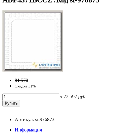
81 570
Скидка 11%
72 597
руб
x
Артикул: si-976873
Информация