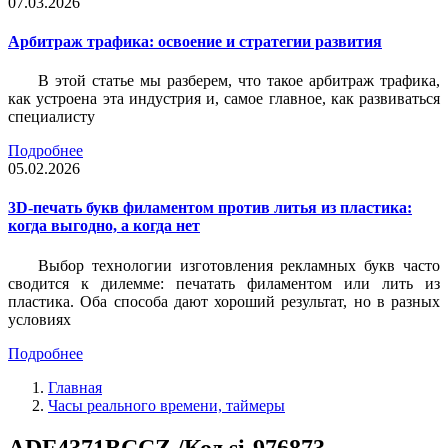
07.03.2026
Арбитраж трафика: освоение и стратегии развития
В этой статье мы разберем, что такое арбитраж трафика,
как устроена эта индустрия и, самое главное, как развиваться
специалисту
Подробнее
05.02.2026
3D-печать букв филаментом против литья из пластика:
когда выгодно, а когда нет
Выбор технологии изготовления рекламных букв часто
сводится к дилемме: печатать филаментом или лить из
пластика. Оба способа дают хороший результат, но в разных
условиях
Подробнее
Главная
Часы реального времени, таймеры
ADF4371BCCZ /Код si-976873