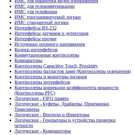
ИМС для обработки видео изображений
ИМС для телекоммуникации
ИМС для телефонии
ИМС программируемой логики
ИМС стандартной логики
Интерфейсы RS-232
Интерфейсы датчиков и детекторов
Интерфейсы прочие
Источники опорного напряжения
Кодеки интерфейсов
Коммутационные контроллеры
Компараторы
Контроллеры Capacitive Touch, Proximity
Контроллеры балластов ламп (Контроллеры освещения)
Контроллеры и мониторы питания
Контроллеры интерфейсов
Контроллеры коррекции коэффициента мощности
(Контроллеры PFC)
Логические - FIFO память
Логические - Буферы, Драйверы, Приемники,
Трансиверы
Логические - Вентили и Инверторы
Логические - Генераторы и устройства проверки
четности
Логические - Компараторы