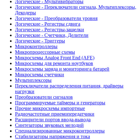
Логические - Мультивибраторы
Логические - Переключатели сигнала, Мультиплексоры,
Декодеры
Логические - Преобразователи уровня
Логические - Регистры сдвига
Логические - Регистры-защелки
Логические - Счетчики, Делители
Логические - Триггеры
Микроконтроллеры
Микропроцессорные схемы
Микросхемы Analog Front End (AFE)
Микросхемы для ремонта ноутбуков
Микросхемы заряда и мониторинга батарей
Микросхемы счетчики
Мультиплексоры
Переключатели распределения питания, драйверы
нагрузки
Преобразователи сигналов
Программируемые таймеры и генераторы
Прочие микросхемы импортные
Радиочастотные приемопередатчики
Расширители портов ввода-вывода
Синтезаторы звуковых мелодий
Специализированные микроконтроллеры
Стабилизаторы напряжения и тока