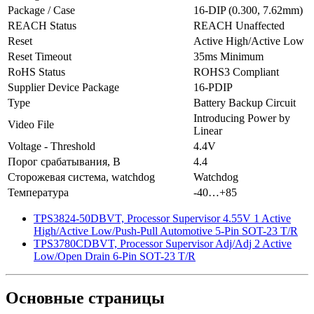
Package / Case
16-DIP (0.300, 7.62mm)
REACH Status
REACH Unaffected
Reset
Active High/Active Low
Reset Timeout
35ms Minimum
RoHS Status
ROHS3 Compliant
Supplier Device Package
16-PDIP
Type
Battery Backup Circuit
Introducing Power by
Video File
Linear
Voltage - Threshold
4.4V
Порог срабатывания, В
4.4
Сторожевая система, watchdog
Watchdog
Температура
-40…+85
TPS3824-50DBVT, Processor Supervisor 4.55V 1 Active
High/Active Low/Push-Pull Automotive 5-Pin SOT-23 T/R
TPS3780CDBVT, Processor Supervisor Adj/Adj 2 Active
Low/Open Drain 6-Pin SOT-23 T/R
Основные
страницы