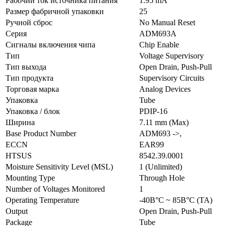
Рабочий ток источника питания
1.95 mA
Размер фабричной упаковки
25
Ручной сброс
No Manual Reset
Серия
ADM693A
Сигналы включения чипа
Chip Enable
Тип
Voltage Supervisory
Тип выхода
Open Drain, Push-Pull
Тип продукта
Supervisory Circuits
Торговая марка
Analog Devices
Упаковка
Tube
Упаковка / блок
PDIP-16
Ширина
7.11 mm (Max)
Base Product Number
ADM693 ->,
ECCN
EAR99
HTSUS
8542.39.0001
Moisture Sensitivity Level (MSL)
1 (Unlimited)
Mounting Type
Through Hole
Number of Voltages Monitored
1
Operating Temperature
-40В°C ~ 85В°C (TA)
Output
Open Drain, Push-Pull
Package
Tube