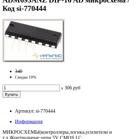
Код si-770444
340
Скидка 10%
306
руб
x
Артикул: si-770444
Информация
МИКРОСХЕМЫ(контроллеры,логика,усилители и
т.д.)Контрольные цепи 5V CMOS I.C.