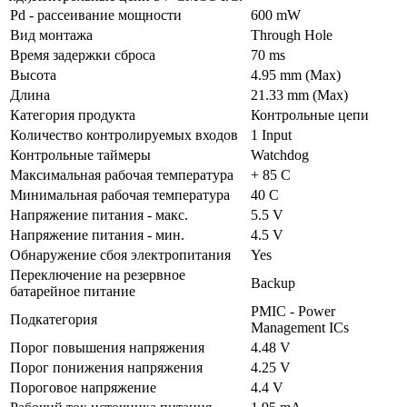
Pd - рассеивание мощности
600 mW
Вид монтажа
Through Hole
Время задержки сброса
70 ms
Высота
4.95 mm (Max)
Длина
21.33 mm (Max)
Категория продукта
Контрольные цепи
Количество контролируемых входов
1 Input
Контрольные таймеры
Watchdog
Максимальная рабочая температура
+ 85 C
Минимальная рабочая температура
40 C
Напряжение питания - макс.
5.5 V
Напряжение питания - мин.
4.5 V
Обнаружение сбоя электропитания
Yes
Переключение на резервное
Backup
батарейное питание
PMIC - Power
Подкатегория
Management ICs
Порог повышения напряжения
4.48 V
Порог понижения напряжения
4.25 V
Пороговое напряжение
4.4 V