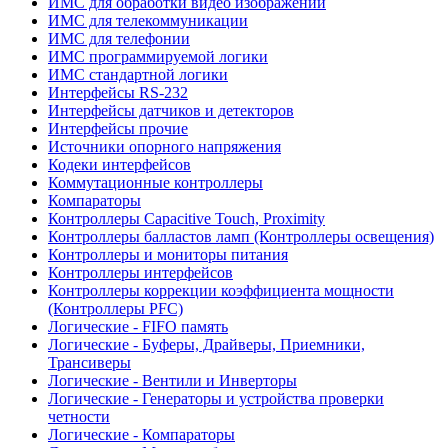
ИМС для обработки видео изображений
ИМС для телекоммуникации
ИМС для телефонии
ИМС программируемой логики
ИМС стандартной логики
Интерфейсы RS-232
Интерфейсы датчиков и детекторов
Интерфейсы прочие
Источники опорного напряжения
Кодеки интерфейсов
Коммутационные контроллеры
Компараторы
Контроллеры Capacitive Touch, Proximity
Контроллеры балластов ламп (Контроллеры освещения)
Контроллеры и мониторы питания
Контроллеры интерфейсов
Контроллеры коррекции коэффициента мощности
(Контроллеры PFC)
Логические - FIFO память
Логические - Буферы, Драйверы, Приемники,
Трансиверы
Логические - Вентили и Инверторы
Логические - Генераторы и устройства проверки
четности
Логические - Компараторы