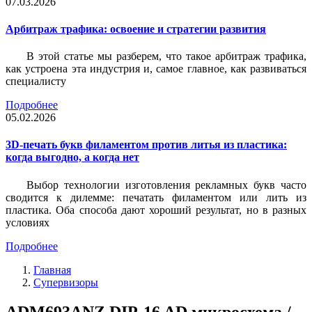
07.03.2026
Арбитраж трафика: освоение и стратегии развития
В этой статье мы разберем, что такое арбитраж трафика,
как устроена эта индустрия и, самое главное, как развиваться
специалисту
Подробнее
05.02.2026
3D-печать букв филаментом против литья из пластика:
когда выгодно, а когда нет
Выбор технологии изготовления рекламных букв часто
сводится к дилемме: печатать филаментом или лить из
пластика. Оба способа дают хороший результат, но в разных
условиях
Подробнее
Главная
Супервизоры
ADM693ANZ DIP-16 AD микросхема /