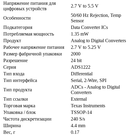
Напряжение питания для
2.7 V to 5.5 V
цифровых устройств
50/60 Hz Rejection, Temp
Особенности
Sensor
Подкатегория
Data Converter ICs
Потребляемая мощность
1.35 mW
Продукт
Analog to Digital Converters
Рабочее напряжение питания
2.7 V to 5.25 V
Размер фабричной упаковки
2000
Разрешение
24 bit
Серия
ADS1222
Тип входа
Differential
Тип интерфейса
Serial, 2-Wire, SPI
ADCs - Analog to Digital
Тип продукта
Converters
Тип ссылки
External
Торговая марка
Texas Instruments
Упаковка / блок
TSSOP-14
Частота дискретизации
240 S/s
Ширина
4.4 mm
Вес, г
0.17