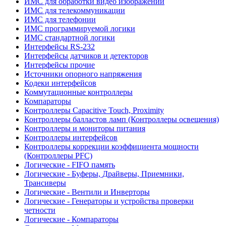
ИМС для обработки видео изображений
ИМС для телекоммуникации
ИМС для телефонии
ИМС программируемой логики
ИМС стандартной логики
Интерфейсы RS-232
Интерфейсы датчиков и детекторов
Интерфейсы прочие
Источники опорного напряжения
Кодеки интерфейсов
Коммутационные контроллеры
Компараторы
Контроллеры Capacitive Touch, Proximity
Контроллеры балластов ламп (Контроллеры освещения)
Контроллеры и мониторы питания
Контроллеры интерфейсов
Контроллеры коррекции коэффициента мощности
(Контроллеры PFC)
Логические - FIFO память
Логические - Буферы, Драйверы, Приемники,
Трансиверы
Логические - Вентили и Инверторы
Логические - Генераторы и устройства проверки
четности
Логические - Компараторы