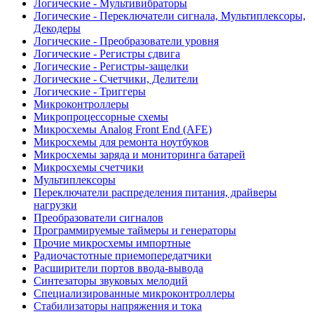
Логические - Мультивибраторы
Логические - Переключатели сигнала, Мультиплексоры,
Декодеры
Логические - Преобразователи уровня
Логические - Регистры сдвига
Логические - Регистры-защелки
Логические - Счетчики, Делители
Логические - Триггеры
Микроконтроллеры
Микропроцессорные схемы
Микросхемы Analog Front End (AFE)
Микросхемы для ремонта ноутбуков
Микросхемы заряда и мониторинга батарей
Микросхемы счетчики
Мультиплексоры
Переключатели распределения питания, драйверы
нагрузки
Преобразователи сигналов
Программируемые таймеры и генераторы
Прочие микросхемы импортные
Радиочастотные приемопередатчики
Расширители портов ввода-вывода
Синтезаторы звуковых мелодий
Специализированные микроконтроллеры
Стабилизаторы напряжения и тока