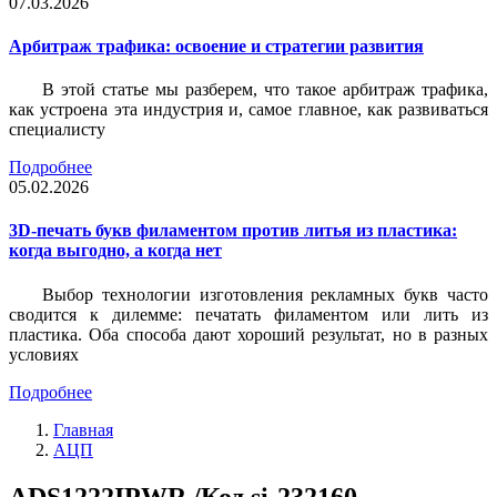
07.03.2026
Арбитраж трафика: освоение и стратегии развития
В этой статье мы разберем, что такое арбитраж трафика,
как устроена эта индустрия и, самое главное, как развиваться
специалисту
Подробнее
05.02.2026
3D-печать букв филаментом против литья из пластика:
когда выгодно, а когда нет
Выбор технологии изготовления рекламных букв часто
сводится к дилемме: печатать филаментом или лить из
пластика. Оба способа дают хороший результат, но в разных
условиях
Подробнее
Главная
АЦП
ADS1222IPWR /Код si-232160