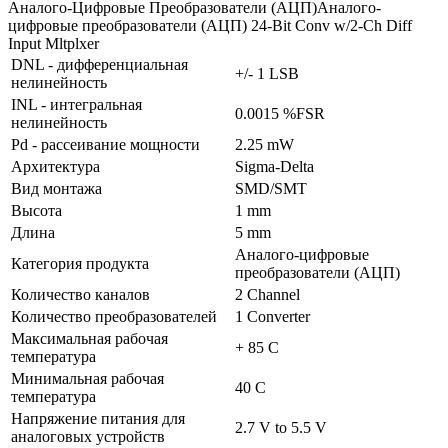
Аналого-Цифровые Преобразователи (АЦП)Аналого-
цифровые преобразователи (АЦП) 24-Bit Conv w/2-Ch Diff
Input Mltplxer
DNL - дифференциальная
+/- 1 LSB
нелинейность
INL - интегральная
0.0015 %FSR
нелинейность
Pd - рассеивание мощности
2.25 mW
Архитектура
Sigma-Delta
Вид монтажа
SMD/SMT
Высота
1 mm
Длина
5 mm
Аналого-цифровые
Категория продукта
преобразователи (АЦП)
Количество каналов
2 Channel
Количество преобразователей
1 Converter
Максимальная рабочая
+ 85 C
температура
Минимальная рабочая
40 C
температура
Напряжение питания для
2.7 V to 5.5 V
аналоговых устройств