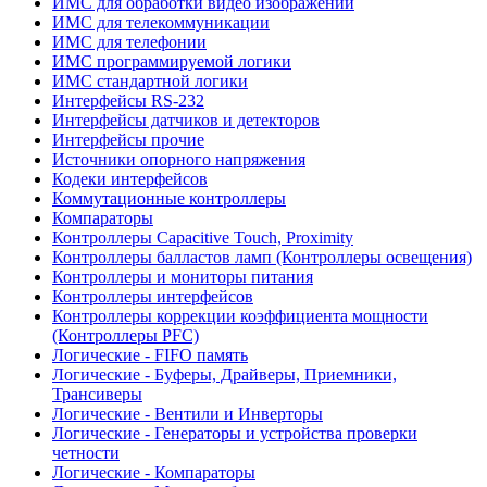
ИМС для обработки видео изображений
ИМС для телекоммуникации
ИМС для телефонии
ИМС программируемой логики
ИМС стандартной логики
Интерфейсы RS-232
Интерфейсы датчиков и детекторов
Интерфейсы прочие
Источники опорного напряжения
Кодеки интерфейсов
Коммутационные контроллеры
Компараторы
Контроллеры Capacitive Touch, Proximity
Контроллеры балластов ламп (Контроллеры освещения)
Контроллеры и мониторы питания
Контроллеры интерфейсов
Контроллеры коррекции коэффициента мощности
(Контроллеры PFC)
Логические - FIFO память
Логические - Буферы, Драйверы, Приемники,
Трансиверы
Логические - Вентили и Инверторы
Логические - Генераторы и устройства проверки
четности
Логические - Компараторы