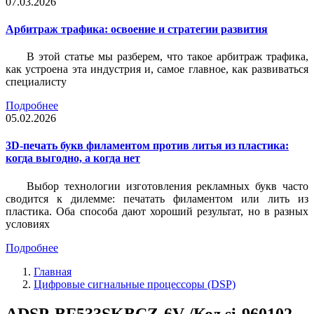
07.03.2026
Арбитраж трафика: освоение и стратегии развития
В этой статье мы разберем, что такое арбитраж трафика,
как устроена эта индустрия и, самое главное, как развиваться
специалисту
Подробнее
05.02.2026
3D-печать букв филаментом против литья из пластика:
когда выгодно, а когда нет
Выбор технологии изготовления рекламных букв часто
сводится к дилемме: печатать филаментом или лить из
пластика. Оба способа дают хороший результат, но в разных
условиях
Подробнее
Главная
Цифровые сигнальные процессоры (DSP)
ADSP-BF533SKBCZ-6V /Код si-960102