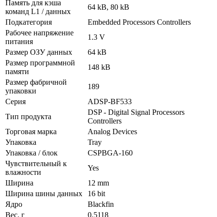
Память для кэша
64 kB, 80 kB
команд L1 / данных
Подкатегория
Embedded Processors Controllers
Рабочее напряжение
1.3 V
питания
Размер ОЗУ данных
64 kB
Размер программной
148 kB
памяти
Размер фабричной
189
упаковки
Серия
ADSP-BF533
DSP - Digital Signal Processors
Тип продукта
Controllers
Торговая марка
Analog Devices
Упаковка
Tray
Упаковка / блок
CSPBGA-160
Чувствительный к
Yes
влажности
Ширина
12 mm
Ширина шины данных
16 bit
Ядро
Blackfin
Вес, г
0.5118