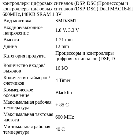
контроллеры цифровых сигналов (DSP, DSC)Процессоры и
контроллеры цифровых сигналов (DSP, DSC) Dual MAC16-bit
600MHz,148KB SRAM 1.3V
Вид монтажа
SMD/SMT
Входное/выходное
1.8 V, 3.3 V
напряжение
Высота
1.21 mm
Длина
12 mm
Процессоры и контроллеры
Категория продукта
цифровых сигналов (DSP, D
Количество входов/
16 I/O
выходов
Количество таймеров/
4 Timer
счетчиков
Коммерческое
Blackfin
обозначение
Максимальная рабочая
+ 85 C
температура
Максимальная тактовая
600 MHz
частота
Минимальная рабочая
40 C
температура