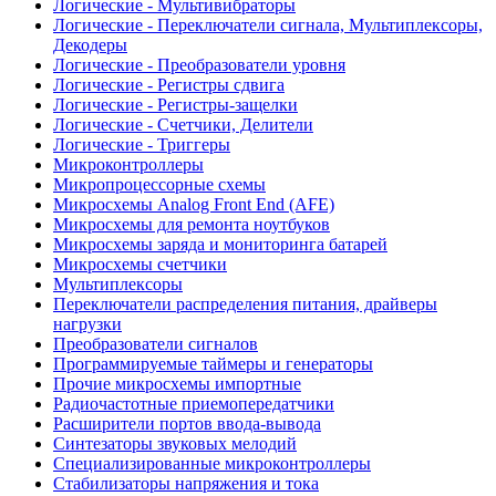
Логические - Мультивибраторы
Логические - Переключатели сигнала, Мультиплексоры,
Декодеры
Логические - Преобразователи уровня
Логические - Регистры сдвига
Логические - Регистры-защелки
Логические - Счетчики, Делители
Логические - Триггеры
Микроконтроллеры
Микропроцессорные схемы
Микросхемы Analog Front End (AFE)
Микросхемы для ремонта ноутбуков
Микросхемы заряда и мониторинга батарей
Микросхемы счетчики
Мультиплексоры
Переключатели распределения питания, драйверы
нагрузки
Преобразователи сигналов
Программируемые таймеры и генераторы
Прочие микросхемы импортные
Радиочастотные приемопередатчики
Расширители портов ввода-вывода
Синтезаторы звуковых мелодий
Специализированные микроконтроллеры
Стабилизаторы напряжения и тока