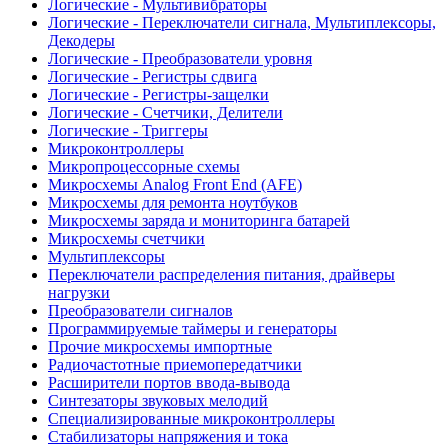
Логические - Мультивибраторы
Логические - Переключатели сигнала, Мультиплексоры,
Декодеры
Логические - Преобразователи уровня
Логические - Регистры сдвига
Логические - Регистры-защелки
Логические - Счетчики, Делители
Логические - Триггеры
Микроконтроллеры
Микропроцессорные схемы
Микросхемы Analog Front End (AFE)
Микросхемы для ремонта ноутбуков
Микросхемы заряда и мониторинга батарей
Микросхемы счетчики
Мультиплексоры
Переключатели распределения питания, драйверы
нагрузки
Преобразователи сигналов
Программируемые таймеры и генераторы
Прочие микросхемы импортные
Радиочастотные приемопередатчики
Расширители портов ввода-вывода
Синтезаторы звуковых мелодий
Специализированные микроконтроллеры
Стабилизаторы напряжения и тока