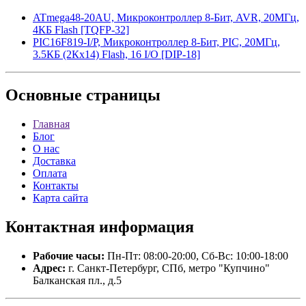
ATmega48-20AU, Микроконтроллер 8-Бит, AVR, 20МГц,
4КБ Flash [TQFP-32]
PIC16F819-I/P, Микроконтроллер 8-Бит, PIC, 20МГц,
3.5КБ (2Кx14) Flash, 16 I/O [DIP-18]
Основные
страницы
Главная
Блог
О нас
Доставка
Оплата
Контакты
Карта сайта
Контактная
информация
Рабочие часы:
Пн-Пт: 08:00-20:00, Сб-Вс: 10:00-18:00
Адрес:
г. Санкт-Петербург, СПб, метро "Купчино"
Балканская пл., д.5