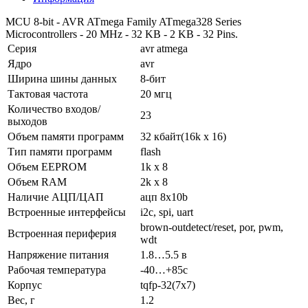
MCU 8-bit - AVR ATmega Family ATmega328 Series
Microcontrollers - 20 MHz - 32 KB - 2 KB - 32 Pins.
Серия
avr atmega
Ядро
avr
Ширина шины данных
8-бит
Тактовая частота
20 мгц
Количество входов/
23
выходов
Объем памяти программ
32 кбайт(16k x 16)
Тип памяти программ
flash
Объем EEPROM
1k x 8
Объем RAM
2k x 8
Наличие АЦП/ЦАП
ацп 8x10b
Встроенные интерфейсы
i2c, spi, uart
brown-outdetect/reset, por, pwm,
Встроенная периферия
wdt
Напряжение питания
1.8…5.5 в
Рабочая температура
-40…+85c
Корпус
tqfp-32(7x7)
Вес, г
1.2