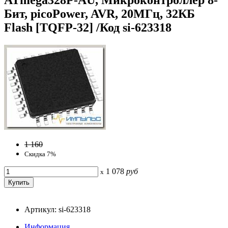
Бит, picoPower, AVR, 20МГц, 32КБ
Flash [TQFP-32] /Код si-623318
1 160
Скидка 7%
1 078
руб
x
Артикул: si-623318
Информация