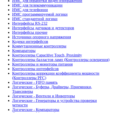
ИМС для обработки видео изображений
ИМС для телекоммуникации
ИМС для телефонии
ИМС программируемой логики
ИМС стандартной логики
Интерфейсы RS-232
Интерфейсы датчиков и детекторов
Интерфейсы прочие
Источники опорного напряжения
Кодеки интерфейсов
Коммутационные контроллеры
Компараторы
Контроллеры Capacitive Touch, Proximity
Контроллеры балластов ламп (Контроллеры освещения)
Контроллеры и мониторы питания
Контроллеры интерфейсов
Контроллеры коррекции коэффициента мощности
(Контроллеры PFC)
Логические - FIFO память
Логические - Буферы, Драйверы, Приемники,
Трансиверы
Логические - Вентили и Инверторы
Логические - Генераторы и устройства проверки
четности
Логические - Компараторы