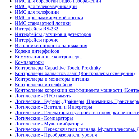
ИМС для обработки видео изображений
ИМС для телекоммуникации
ИМС для телефонии
ИМС программируемой логики
ИМС стандартной логики
Интерфейсы RS-232
Интерфейсы датчиков и детекторов
Интерфейсы прочие
Источники опорного напряжения
Кодеки интерфейсов
Коммутационные контроллеры
Компараторы
Контроллеры Capacitive Touch, Proximity
Контроллеры балластов ламп (Контроллеры освещения)
Контроллеры и мониторы питания
Контроллеры интерфейсов
Контроллеры коррекции коэффициента мощности (Контр
Логические - FIFO память
Логические - Буферы, Драйверы, Приемники, Трансивер
Логические - Вентили и Инверторы
Логические - Генераторы и устройства проверки четност
Логические - Компараторы
Логические - Мультивибраторы
Логические - Переключатели сигнала, Мультиплексоры, 
Логические - Преобразователи уровня