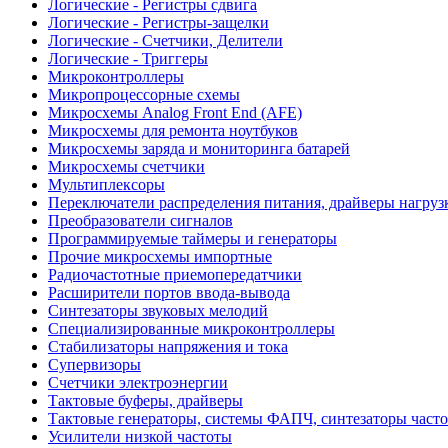
Логические - Регистры сдвига
Логические - Регистры-защелки
Логические - Счетчики, Делители
Логические - Триггеры
Микроконтроллеры
Микропроцессорные схемы
Микросхемы Analog Front End (AFE)
Микросхемы для ремонта ноутбуков
Микросхемы заряда и мониторинга батарей
Микросхемы счетчики
Мультиплексоры
Переключатели распределения питания, драйверы нагруз
Преобразователи сигналов
Программируемые таймеры и генераторы
Прочие микросхемы импортные
Радиочастотные приемопередатчики
Расширители портов ввода-вывода
Синтезаторы звуковых мелодий
Специализированные микроконтроллеры
Стабилизаторы напряжения и тока
Супервизоры
Счетчики электроэнергии
Тактовые буферы, драйверы
Тактовые генераторы, системы ФАПЧ, синтезаторы часто
Усилители низкой частоты