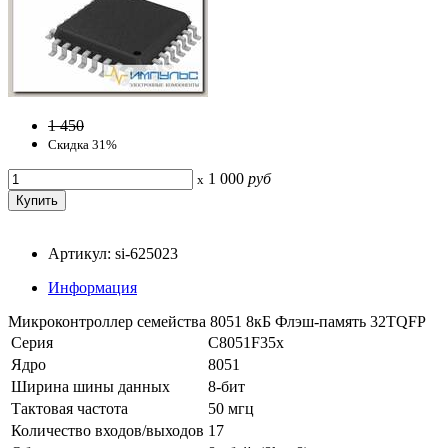
1 450
Скидка 31%
1 000
руб
x
Артикул: si-625023
Информация
Микроконтроллер семейства 8051 8кБ Флэш-память 32TQFP
Серия
C8051F35x
Ядро
8051
Ширина шины данных
8-бит
Тактовая частота
50 мгц
Количество входов/выходов
17