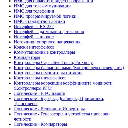
ИМС для обработки видео изображений
ИМС для телекоммуникации
ИМС для телефонии
ИМС программируемой логики
ИМС стандартной логики
Интерфейсы RS-232
Интерфейсы датчиков и детекторов
Интерфейсы прочие
Источники опорного напряжения
Кодеки интерфейсов
Коммутационные контроллеры
Компараторы
Контроллеры Capacitive Touch, Proximity
Контроллеры балластов ламп (Контроллеры освещения)
Контроллеры и мониторы питания
Контроллеры интерфейсов
Контроллеры коррекции коэффициента мощности
(Контроллеры PFC)
Логические - FIFO память
Логические - Буферы, Драйверы, Приемники,
Трансиверы
Логические - Вентили и Инверторы
Логические - Генераторы и устройства проверки
четности
Логические - Компараторы