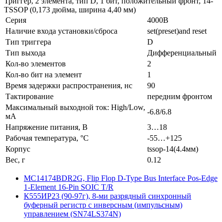
Триггер, 2 элемента, тип D, 1 бит, положительный фронт, 14-
TSSOP (0,173 дюйма, ширина 4,40 мм)
Серия
4000B
Наличие входа установки/сброса
set(preset)and reset
Тип триггера
D
Тип выхода
Дифференциальный
Кол-во элементов
2
Кол-во бит на элемент
1
Время задержки распространения, нс
90
Тактирование
передним фронтом
Максимальный выходной ток: High/Low,
-6.8/6.8
мА
Напряжение питания, В
3…18
Рабочая температура, °C
-55…+125
Корпус
tssop-14(4.4мм)
Вес, г
0.12
MC14174BDR2G, Flip Flop D-Type Bus Interface Pos-Edge
1-Element 16-Pin SOIC T/R
К555ИР23 (90-97г), 8-ми разрядный синхронный
буферный регистр с инверсным (импульсным)
управлением (SN74LS374N)