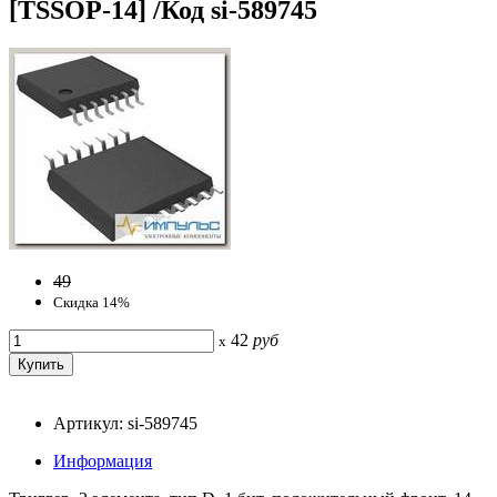
[TSSOP-14] /Код si-589745
49
Скидка 14%
42
руб
x
Артикул: si-589745
Информация