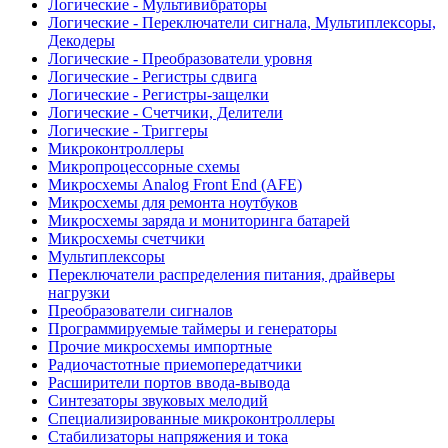
Логические - Мультивибраторы
Логические - Переключатели сигнала, Мультиплексоры,
Декодеры
Логические - Преобразователи уровня
Логические - Регистры сдвига
Логические - Регистры-защелки
Логические - Счетчики, Делители
Логические - Триггеры
Микроконтроллеры
Микропроцессорные схемы
Микросхемы Analog Front End (AFE)
Микросхемы для ремонта ноутбуков
Микросхемы заряда и мониторинга батарей
Микросхемы счетчики
Мультиплексоры
Переключатели распределения питания, драйверы
нагрузки
Преобразователи сигналов
Программируемые таймеры и генераторы
Прочие микросхемы импортные
Радиочастотные приемопередатчики
Расширители портов ввода-вывода
Синтезаторы звуковых мелодий
Специализированные микроконтроллеры
Стабилизаторы напряжения и тока