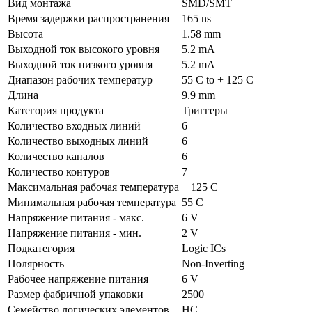
Вид монтажа
SMD/SMT
Время задержки распространения
165 ns
Высота
1.58 mm
Выходной ток высокого уровня
5.2 mA
Выходной ток низкого уровня
5.2 mA
Диапазон рабочих температур
55 C to + 125 C
Длина
9.9 mm
Категория продукта
Триггеры
Количество входных линий
6
Количество выходных линий
6
Количество каналов
6
Количество контуров
7
Максимальная рабочая температура
+ 125 C
Минимальная рабочая температура
55 C
Напряжение питания - макс.
6 V
Напряжение питания - мин.
2 V
Подкатегория
Logic ICs
Полярность
Non-Inverting
Рабочее напряжение питания
6 V
Размер фабричной упаковки
2500
Семейство логических элементов
HC