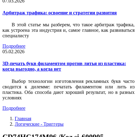
07.03.2026
Арбитраж трафика: освоение и стратегии развития
В этой статье мы разберем, что такое арбитраж трафика,
как устроена эта индустрия и, самое главное, как развиваться
специалисту
Подробнее
05.02.2026
3D-печать букв филаментом против литья из пластика:
когда выгодно, а когда нет
Выбор технологии изготовления рекламных букв часто
сводится к дилемме: печатать филаментом или лить из
пластика. Оба способа дают хороший результат, но в разных
условиях
Подробнее
Главная
Логические - Триггеры
CD74HC174M96 /Код si-600905