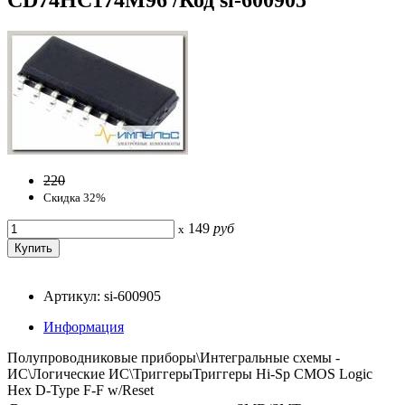
220
Скидка 32%
149
руб
x
Артикул: si-600905
Информация
Полупроводниковые приборы\Интегральные схемы -
ИС\Логические ИС\ТриггерыТриггеры Hi-Sp CMOS Logic
Hex D-Type F-F w/Reset