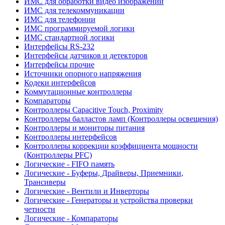
ИМС для обработки видео изображений
ИМС для телекоммуникации
ИМС для телефонии
ИМС программируемой логики
ИМС стандартной логики
Интерфейсы RS-232
Интерфейсы датчиков и детекторов
Интерфейсы прочие
Источники опорного напряжения
Кодеки интерфейсов
Коммутационные контроллеры
Компараторы
Контроллеры Capacitive Touch, Proximity
Контроллеры балластов ламп (Контроллеры освещения)
Контроллеры и мониторы питания
Контроллеры интерфейсов
Контроллеры коррекции коэффициента мощности
(Контроллеры PFC)
Логические - FIFO память
Логические - Буферы, Драйверы, Приемники,
Трансиверы
Логические - Вентили и Инверторы
Логические - Генераторы и устройства проверки
четности
Логические - Компараторы