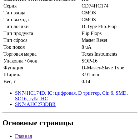
Серия
CD74HC174
Тип входа
CMOS
Тип выхода
CMOS
Тип логики
D-Type Flip-Flop
Тип продукта
Flip Flops
Тип сброса
Master Reset
Ток покоя
8 uA
Торговая марка
Texas Instruments
Упаковка / блок
SOP-16
Функция
D-Master-Slave Type
Ширина
3.91 mm
Вес, г
0.14
SN74HC174D, IC: цифровая, D триггер, Ch: 6, SMD,
SO16, туба, HC
SN74AHC273DBR
Основные
страницы
Главная