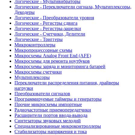
Логические - Мультивибраторы
Логические - Переключатели сигнала, Мультиплексоры,
Декодеры
Логические - Преобразователи уровня
Логические - Регистры сдвига
Логические - Регистры-защелки
Логические - Счетчики, Делители
Логические - Триггеры
Микроконтроллеры
Микропроцессорные схемы
Микросхемы Analog Front End (AFE)
Микросхемы для ремонта ноутбуков
Микросхемы заряда и мониторинга батарей
Микросхемы счетчики
Мультиплексоры
Переключатели распределения питания, драйверы
нагрузки
Преобразователи сигналов
Программируемые таймеры и генераторы
Прочие микросхемы импортные
Радиочастотные приемопередатчики
Расширители портов ввода-вывода
Синтезаторы звуковых мелодий
Специализированные микроконтроллеры
Стабилизаторы напряжения и тока