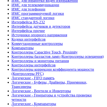
ИМС для обработки видео изображений
ИМС для телекоммуникации
ИМС для телефонии
ИМС программируемой логики
ИМС стандартной логики
Интерфейсы RS-232
Интерфейсы датчиков и детекторов
Интерфейсы прочие
Источники опорного напряжения
Кодеки интерфейсов
Коммутационные контроллеры
Компараторы
Контроллеры Capacitive Touch, Proximity
Контроллеры балластов ламп (Контроллеры освещения)
Контроллеры и мониторы питания
Контроллеры интерфейсов
Контроллеры коррекции коэффициента мощности
(Контроллеры PFC)
Логические - FIFO память
Логические - Буферы, Драйверы, Приемники,
Трансиверы
Логические - Вентили и Инверторы
Логические - Генераторы и устройства проверки
четности
Логические - Компараторы