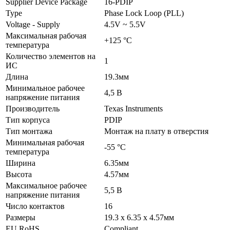
Supplier Device Package
16-PDIP
Type
Phase Lock Loop (PLL)
Voltage - Supply
4.5V ~ 5.5V
Максимальная рабочая
+125 °C
температура
Количество элементов на
1
ИС
Длина
19.3мм
Минимальное рабочее
4,5 В
напряжение питания
Производитель
Texas Instruments
Тип корпуса
PDIP
Тип монтажа
Монтаж на плату в отверстия
Минимальная рабочая
-55 °C
температура
Ширина
6.35мм
Высота
4.57мм
Максимальное рабочее
5,5 В
напряжение питания
Число контактов
16
Размеры
19.3 x 6.35 x 4.57мм
EU RoHS
Compliant