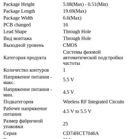
Package Height
5.08(Max) - 0.51(Min)
Package Length
19.69(Max)
Package Width
6.6(Max)
PCB changed
16
Lead Shape
Through Hole
Вид монтажа
Through Hole
Выходной уровень
CMOS
Системы фазовой
Категория продукта
автоматической подстройки
частоты
Количество контуров
1
Напряжение питания -
5.5 V
макс.
Напряжение питания -
4.5 V
мин.
Подкатегория
Wireless RF Integrated Circuits
Рабочее напряжение
4.5 V to 5.5 V
питания
Размер фабричной
25
упаковки
Серия
CD74HCT7046A