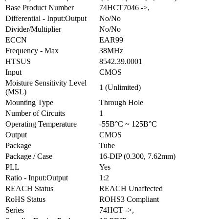
Base Product Number
74HCT7046 ->,
Differential - Input:Output
No/No
Divider/Multiplier
No/No
ECCN
EAR99
Frequency - Max
38MHz
HTSUS
8542.39.0001
Input
CMOS
Moisture Sensitivity Level
1 (Unlimited)
(MSL)
Mounting Type
Through Hole
Number of Circuits
1
Operating Temperature
-55В°C ~ 125В°C
Output
CMOS
Package
Tube
Package / Case
16-DIP (0.300, 7.62mm)
PLL
Yes
Ratio - Input:Output
1:2
REACH Status
REACH Unaffected
RoHS Status
ROHS3 Compliant
Series
74HCT ->,