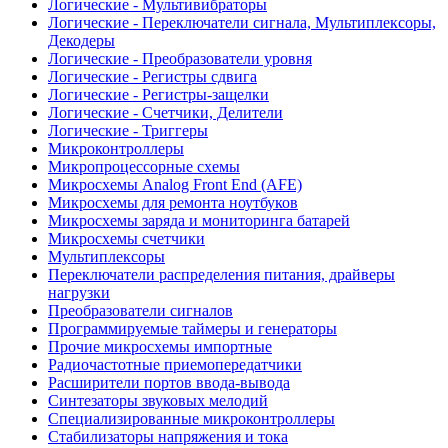
Логические - Мультивибраторы
Логические - Переключатели сигнала, Мультиплексоры,
Декодеры
Логические - Преобразователи уровня
Логические - Регистры сдвига
Логические - Регистры-защелки
Логические - Счетчики, Делители
Логические - Триггеры
Микроконтроллеры
Микропроцессорные схемы
Микросхемы Analog Front End (AFE)
Микросхемы для ремонта ноутбуков
Микросхемы заряда и мониторинга батарей
Микросхемы счетчики
Мультиплексоры
Переключатели распределения питания, драйверы
нагрузки
Преобразователи сигналов
Программируемые таймеры и генераторы
Прочие микросхемы импортные
Радиочастотные приемопередатчики
Расширители портов ввода-вывода
Синтезаторы звуковых мелодий
Специализированные микроконтроллеры
Стабилизаторы напряжения и тока