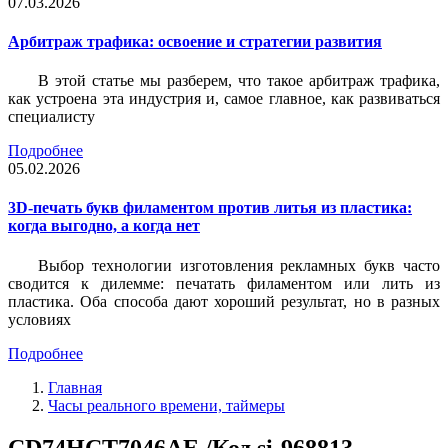
07.03.2026
Арбитраж трафика: освоение и стратегии развития
В этой статье мы разберем, что такое арбитраж трафика,
как устроена эта индустрия и, самое главное, как развиваться
специалисту
Подробнее
05.02.2026
3D-печать букв филаментом против литья из пластика:
когда выгодно, а когда нет
Выбор технологии изготовления рекламных букв часто
сводится к дилемме: печатать филаментом или лить из
пластика. Оба способа дают хороший результат, но в разных
условиях
Подробнее
Главная
Часы реального времени, таймеры
CD74HCT7046AE /Код si-968813