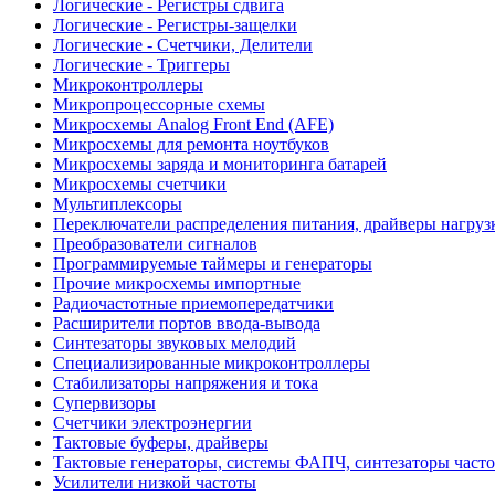
Логические - Регистры сдвига
Логические - Регистры-защелки
Логические - Счетчики, Делители
Логические - Триггеры
Микроконтроллеры
Микропроцессорные схемы
Микросхемы Analog Front End (AFE)
Микросхемы для ремонта ноутбуков
Микросхемы заряда и мониторинга батарей
Микросхемы счетчики
Мультиплексоры
Переключатели распределения питания, драйверы нагруз
Преобразователи сигналов
Программируемые таймеры и генераторы
Прочие микросхемы импортные
Радиочастотные приемопередатчики
Расширители портов ввода-вывода
Синтезаторы звуковых мелодий
Специализированные микроконтроллеры
Стабилизаторы напряжения и тока
Супервизоры
Счетчики электроэнергии
Тактовые буферы, драйверы
Тактовые генераторы, системы ФАПЧ, синтезаторы часто
Усилители низкой частоты