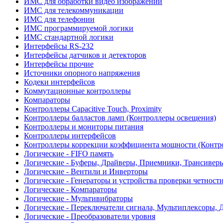
ИМС для обработки видео изображений
ИМС для телекоммуникации
ИМС для телефонии
ИМС программируемой логики
ИМС стандартной логики
Интерфейсы RS-232
Интерфейсы датчиков и детекторов
Интерфейсы прочие
Источники опорного напряжения
Кодеки интерфейсов
Коммутационные контроллеры
Компараторы
Контроллеры Capacitive Touch, Proximity
Контроллеры балластов ламп (Контроллеры освещения)
Контроллеры и мониторы питания
Контроллеры интерфейсов
Контроллеры коррекции коэффициента мощности (Контр
Логические - FIFO память
Логические - Буферы, Драйверы, Приемники, Трансивер
Логические - Вентили и Инверторы
Логические - Генераторы и устройства проверки четност
Логические - Компараторы
Логические - Мультивибраторы
Логические - Переключатели сигнала, Мультиплексоры, 
Логические - Преобразователи уровня