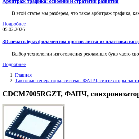
Арбитраж трафика: освоение и стратегии развития
В этой статье мы разберем, что такое арбитраж трафика, ка
Подробнее
05.02.2026
3D-печать букв филаментом против литья из пластика: когда
Выбор технологии изготовления рекламных букв часто свод
Подробнее
Главная
Тактовые генераторы, системы ФАПЧ, синтезаторы часто
CDCM7005RGZT, ФАПЧ, синхронизатор та