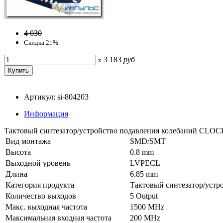
4 030
Скидка 21%
3 183
руб
x
Артикул: si-804203
Информация
Тактовый синтезатор/устройство подавления колебаний C
Вид монтажа
SMD/SMT
Высота
0.8 mm
Выходной уровень
LVPECL
Длина
6.85 mm
Категория продукта
Тактовый синтезатор/устр
Количество выходов
5 Output
Макс. выходная частота
1500 MHz
Максимальная входная частота
200 MHz