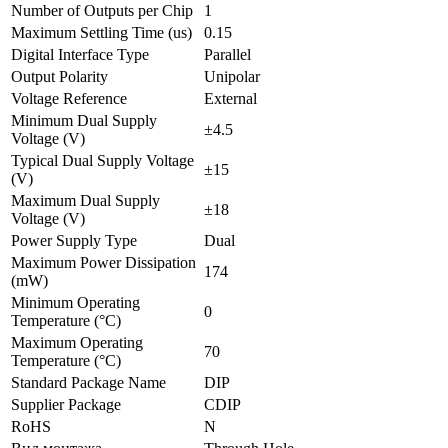
Number of Outputs per Chip
1
Maximum Settling Time (us)
0.15
Digital Interface Type
Parallel
Output Polarity
Unipolar
Voltage Reference
External
Minimum Dual Supply
±4.5
Voltage (V)
Typical Dual Supply Voltage
±15
(V)
Maximum Dual Supply
±18
Voltage (V)
Power Supply Type
Dual
Maximum Power Dissipation
174
(mW)
Minimum Operating
0
Temperature (°C)
Maximum Operating
70
Temperature (°C)
Standard Package Name
DIP
Supplier Package
CDIP
RoHS
N