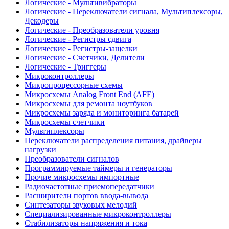
Логические - Мультивибраторы
Логические - Переключатели сигнала, Мультиплексоры,
Декодеры
Логические - Преобразователи уровня
Логические - Регистры сдвига
Логические - Регистры-защелки
Логические - Счетчики, Делители
Логические - Триггеры
Микроконтроллеры
Микропроцессорные схемы
Микросхемы Analog Front End (AFE)
Микросхемы для ремонта ноутбуков
Микросхемы заряда и мониторинга батарей
Микросхемы счетчики
Мультиплексоры
Переключатели распределения питания, драйверы
нагрузки
Преобразователи сигналов
Программируемые таймеры и генераторы
Прочие микросхемы импортные
Радиочастотные приемопередатчики
Расширители портов ввода-вывода
Синтезаторы звуковых мелодий
Специализированные микроконтроллеры
Стабилизаторы напряжения и тока