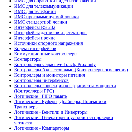
ИМС для обработки видео изображений
ИМС для телекоммуникации
ИМС для телефонии
ИМС программируемой логики
ИМС стандартной логики
Интерфейсы RS-232
Интерфейсы датчиков и детекторов
Интерфейсы прочие
Источники опорного напряжения
Кодеки интерфейсов
Коммутационные контроллеры
Компараторы
Контроллеры Capacitive Touch, Proximity
Контроллеры балластов ламп (Контроллеры освещения)
Контроллеры и мониторы питания
Контроллеры интерфейсов
Контроллеры коррекции коэффициента мощности
(Контроллеры PFC)
Логические - FIFO память
Логические - Буферы, Драйверы, Приемники,
Трансиверы
Логические - Вентили и Инверторы
Логические - Генераторы и устройства проверки
четности
Логические - Компараторы