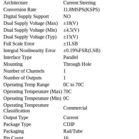
Architecture
Current Steering
Conversion Rate
11.8MSPS(KSPS)
Digital Supply Support
NO
Dual Supply Voltage (Max)
±18(V)
Dual Supply Voltage (Min)
±4.5(V)
Dual Supply Voltage (Typ)
±15(V)
Full Scale Error
±1LSB
Integral Nonlinearity Error
±0.19%FSR(LSB)
Interface Type
Parallel
Mounting
Through Hole
Number of Channels
1
Number of Outputs
1
Operating Temp Range
0C to 70C
Operating Temperature (Max)
70C
Operating Temperature (Min)
0C
Operating Temperature
Commercial
Classification
Output Type
Current
Package Type
CDIP
Packaging
Rail/Tube
Pin Count
16