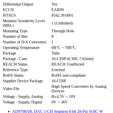
Differential Output
Yes
ECCN
EAR99
HTSUS
8542.39.0001
Moisture Sensitivity Level
1 (Unlimited)
(MSL)
Mounting Type
Through Hole
Number of Bits
8
Number of D/A Converters
1
Operating Temperature
0В°C ~ 70В°C
Package
Tube
Package / Case
16-CDIP (0.300, 7.62mm)
REACH Status
REACH Unaffected
Reference Type
External
RoHS Status
RoHS non-compliant
Supplier Device Package
16-CDIP
High Speed Converters by Analog
Video File
Devices
Voltage - Supply, Analog
В±4.5V ~ 18V
Voltage - Supply, Digital
9V ~ 36V
AD9708AR, DAC 1-CH Segment 8-bit 28-Pin SOIC W