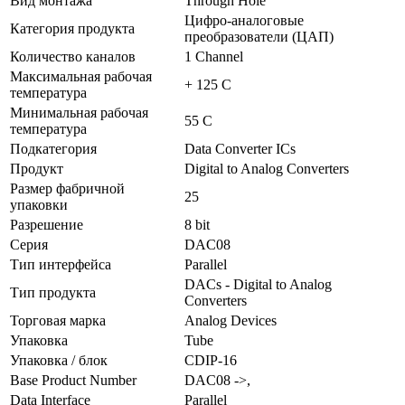
Вид монтажа
Through Hole
Цифро-аналоговые
Категория продукта
преобразователи (ЦАП)
Количество каналов
1 Channel
Максимальная рабочая
+ 125 C
температура
Минимальная рабочая
55 C
температура
Подкатегория
Data Converter ICs
Продукт
Digital to Analog Converters
Размер фабричной
25
упаковки
Разрешение
8 bit
Серия
DAC08
Тип интерфейса
Parallel
DACs - Digital to Analog
Тип продукта
Converters
Торговая марка
Analog Devices
Упаковка
Tube
Упаковка / блок
CDIP-16
Base Product Number
DAC08 ->,
Data Interface
Parallel