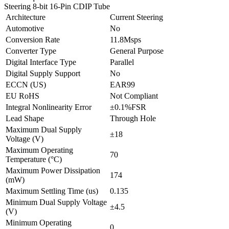
Steering 8-bit 16-Pin CDIP Tube
Architecture
Current Steering
Automotive
No
Conversion Rate
11.8Msps
Converter Type
General Purpose
Digital Interface Type
Parallel
Digital Supply Support
No
ECCN (US)
EAR99
EU RoHS
Not Compliant
Integral Nonlinearity Error
±0.1%FSR
Lead Shape
Through Hole
Maximum Dual Supply
±18
Voltage (V)
Maximum Operating
70
Temperature (°C)
Maximum Power Dissipation
174
(mW)
Maximum Settling Time (us)
0.135
Minimum Dual Supply Voltage
±4.5
(V)
Minimum Operating
0