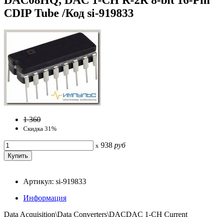
CDIP Tube /Код si-919833
1 360
Скидка 31%
938
руб
x
Артикул: si-919833
Информация
Data Acquisition\Data Converters\DACDAC 1-CH Current