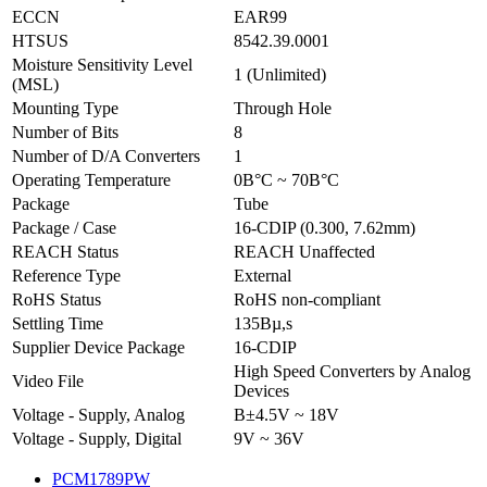
ECCN
EAR99
HTSUS
8542.39.0001
Moisture Sensitivity Level
1 (Unlimited)
(MSL)
Mounting Type
Through Hole
Number of Bits
8
Number of D/A Converters
1
Operating Temperature
0В°C ~ 70В°C
Package
Tube
Package / Case
16-CDIP (0.300, 7.62mm)
REACH Status
REACH Unaffected
Reference Type
External
RoHS Status
RoHS non-compliant
Settling Time
135Вµ,s
Supplier Device Package
16-CDIP
High Speed Converters by Analog
Video File
Devices
Voltage - Supply, Analog
В±4.5V ~ 18V
Voltage - Supply, Digital
9V ~ 36V
PCM1789PW