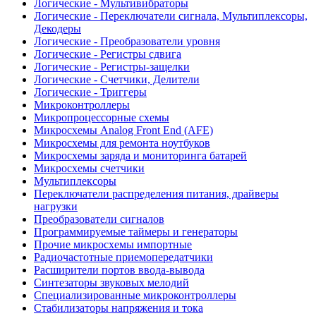
Логические - Мультивибраторы
Логические - Переключатели сигнала, Мультиплексоры,
Декодеры
Логические - Преобразователи уровня
Логические - Регистры сдвига
Логические - Регистры-защелки
Логические - Счетчики, Делители
Логические - Триггеры
Микроконтроллеры
Микропроцессорные схемы
Микросхемы Analog Front End (AFE)
Микросхемы для ремонта ноутбуков
Микросхемы заряда и мониторинга батарей
Микросхемы счетчики
Мультиплексоры
Переключатели распределения питания, драйверы
нагрузки
Преобразователи сигналов
Программируемые таймеры и генераторы
Прочие микросхемы импортные
Радиочастотные приемопередатчики
Расширители портов ввода-вывода
Синтезаторы звуковых мелодий
Специализированные микроконтроллеры
Стабилизаторы напряжения и тока