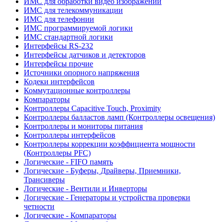
ИМС для обработки видео изображений
ИМС для телекоммуникации
ИМС для телефонии
ИМС программируемой логики
ИМС стандартной логики
Интерфейсы RS-232
Интерфейсы датчиков и детекторов
Интерфейсы прочие
Источники опорного напряжения
Кодеки интерфейсов
Коммутационные контроллеры
Компараторы
Контроллеры Capacitive Touch, Proximity
Контроллеры балластов ламп (Контроллеры освещения)
Контроллеры и мониторы питания
Контроллеры интерфейсов
Контроллеры коррекции коэффициента мощности
(Контроллеры PFC)
Логические - FIFO память
Логические - Буферы, Драйверы, Приемники,
Трансиверы
Логические - Вентили и Инверторы
Логические - Генераторы и устройства проверки
четности
Логические - Компараторы