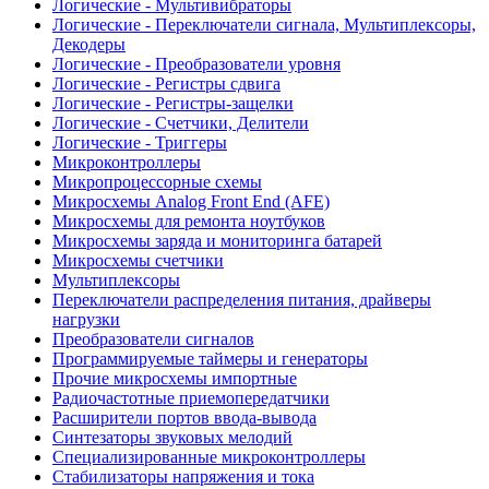
Логические - Мультивибраторы
Логические - Переключатели сигнала, Мультиплексоры,
Декодеры
Логические - Преобразователи уровня
Логические - Регистры сдвига
Логические - Регистры-защелки
Логические - Счетчики, Делители
Логические - Триггеры
Микроконтроллеры
Микропроцессорные схемы
Микросхемы Analog Front End (AFE)
Микросхемы для ремонта ноутбуков
Микросхемы заряда и мониторинга батарей
Микросхемы счетчики
Мультиплексоры
Переключатели распределения питания, драйверы
нагрузки
Преобразователи сигналов
Программируемые таймеры и генераторы
Прочие микросхемы импортные
Радиочастотные приемопередатчики
Расширители портов ввода-вывода
Синтезаторы звуковых мелодий
Специализированные микроконтроллеры
Стабилизаторы напряжения и тока