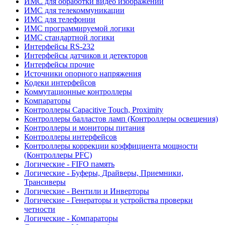
ИМС для обработки видео изображений
ИМС для телекоммуникации
ИМС для телефонии
ИМС программируемой логики
ИМС стандартной логики
Интерфейсы RS-232
Интерфейсы датчиков и детекторов
Интерфейсы прочие
Источники опорного напряжения
Кодеки интерфейсов
Коммутационные контроллеры
Компараторы
Контроллеры Capacitive Touch, Proximity
Контроллеры балластов ламп (Контроллеры освещения)
Контроллеры и мониторы питания
Контроллеры интерфейсов
Контроллеры коррекции коэффициента мощности
(Контроллеры PFC)
Логические - FIFO память
Логические - Буферы, Драйверы, Приемники,
Трансиверы
Логические - Вентили и Инверторы
Логические - Генераторы и устройства проверки
четности
Логические - Компараторы