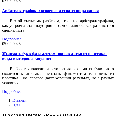
07.03.2026
Арбитраж трафика: освоение и стратегии развития
В этой статье мы разберем, что такое арбитраж трафика,
как устроена эта индустрия и, самое главное, как развиваться
специалисту
Подробнее
05.02.2026
3D-печать букв филаментом против литья из пластика:
когда выгодно, а когда нет
Выбор технологии изготовления рекламных букв часто
сводится к дилемме: печатать филаментом или лить из
пластика. Оба способа дают хороший результат, но в разных
условиях
Подробнее
Главная
ЦАП
DAC7512N/3K /Код si-919244