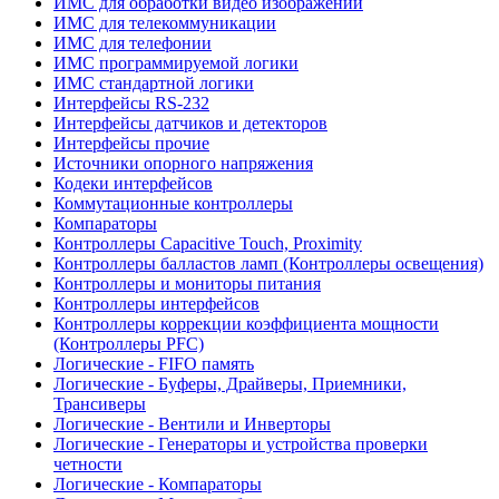
ИМС для обработки видео изображений
ИМС для телекоммуникации
ИМС для телефонии
ИМС программируемой логики
ИМС стандартной логики
Интерфейсы RS-232
Интерфейсы датчиков и детекторов
Интерфейсы прочие
Источники опорного напряжения
Кодеки интерфейсов
Коммутационные контроллеры
Компараторы
Контроллеры Capacitive Touch, Proximity
Контроллеры балластов ламп (Контроллеры освещения)
Контроллеры и мониторы питания
Контроллеры интерфейсов
Контроллеры коррекции коэффициента мощности
(Контроллеры PFC)
Логические - FIFO память
Логические - Буферы, Драйверы, Приемники,
Трансиверы
Логические - Вентили и Инверторы
Логические - Генераторы и устройства проверки
четности
Логические - Компараторы