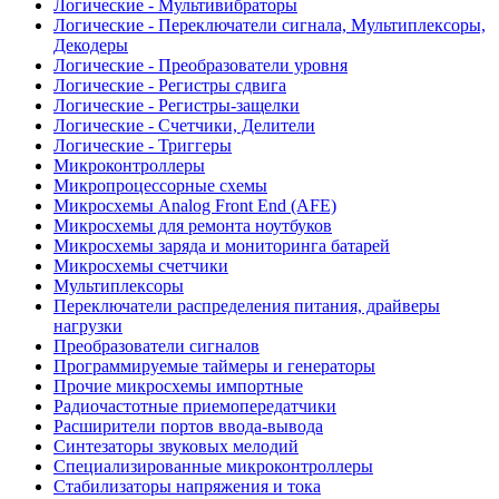
Логические - Мультивибраторы
Логические - Переключатели сигнала, Мультиплексоры,
Декодеры
Логические - Преобразователи уровня
Логические - Регистры сдвига
Логические - Регистры-защелки
Логические - Счетчики, Делители
Логические - Триггеры
Микроконтроллеры
Микропроцессорные схемы
Микросхемы Analog Front End (AFE)
Микросхемы для ремонта ноутбуков
Микросхемы заряда и мониторинга батарей
Микросхемы счетчики
Мультиплексоры
Переключатели распределения питания, драйверы
нагрузки
Преобразователи сигналов
Программируемые таймеры и генераторы
Прочие микросхемы импортные
Радиочастотные приемопередатчики
Расширители портов ввода-вывода
Синтезаторы звуковых мелодий
Специализированные микроконтроллеры
Стабилизаторы напряжения и тока