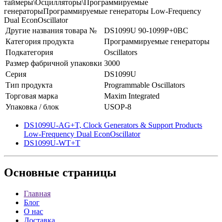
таймеры\Осцилляторы\Программируемые
генераторыПрограммируемые генераторы Low-Frequency
Dual EconOscillator
Другие названия товара №
DS1099U 90-1099P+0BC
Категория продукта
Программируемые генераторы
Подкатегория
Oscillators
Размер фабричной упаковки
3000
Серия
DS1099U
Тип продукта
Programmable Oscillators
Торговая марка
Maxim Integrated
Упаковка / блок
USOP-8
DS1099U-AG+T, Clock Generators & Support Products
Low-Frequency Dual EconOscillator
DS1099U-WT+T
Основные
страницы
Главная
Блог
О нас
Доставка