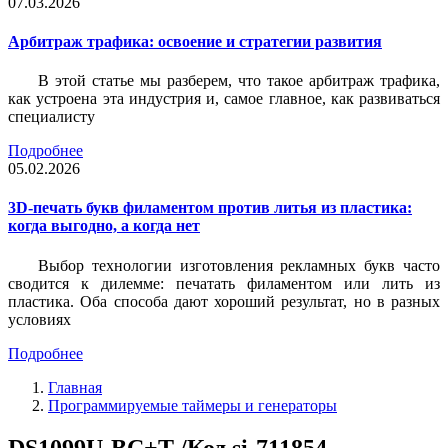
07.03.2026
Арбитраж трафика: освоение и стратегии развития
В этой статье мы разберем, что такое арбитраж трафика,
как устроена эта индустрия и, самое главное, как развиваться
специалисту
Подробнее
05.02.2026
3D-печать букв филаментом против литья из пластика:
когда выгодно, а когда нет
Выбор технологии изготовления рекламных букв часто
сводится к дилемме: печатать филаментом или лить из
пластика. Оба способа дают хороший результат, но в разных
условиях
Подробнее
Главная
Программируемые таймеры и генераторы
DS1099U-BC+T /Код si-711854