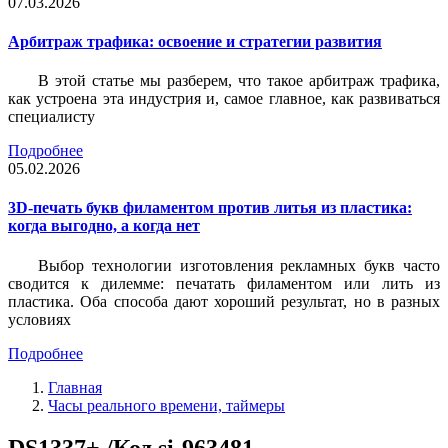
07.03.2026
Арбитраж трафика: освоение и стратегии развития
В этой статье мы разберем, что такое арбитраж трафика,
как устроена эта индустрия и, самое главное, как развиваться
специалисту
Подробнее
05.02.2026
3D-печать букв филаментом против литья из пластика:
когда выгодно, а когда нет
Выбор технологии изготовления рекламных букв часто
сводится к дилемме: печатать филаментом или лить из
пластика. Оба способа дают хороший результат, но в разных
условиях
Подробнее
Главная
Часы реального времени, таймеры
DS1337+ /Код si-963481