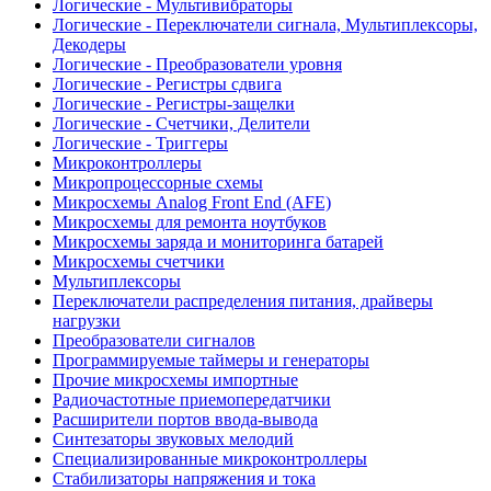
Логические - Мультивибраторы
Логические - Переключатели сигнала, Мультиплексоры,
Декодеры
Логические - Преобразователи уровня
Логические - Регистры сдвига
Логические - Регистры-защелки
Логические - Счетчики, Делители
Логические - Триггеры
Микроконтроллеры
Микропроцессорные схемы
Микросхемы Analog Front End (AFE)
Микросхемы для ремонта ноутбуков
Микросхемы заряда и мониторинга батарей
Микросхемы счетчики
Мультиплексоры
Переключатели распределения питания, драйверы
нагрузки
Преобразователи сигналов
Программируемые таймеры и генераторы
Прочие микросхемы импортные
Радиочастотные приемопередатчики
Расширители портов ввода-вывода
Синтезаторы звуковых мелодий
Специализированные микроконтроллеры
Стабилизаторы напряжения и тока