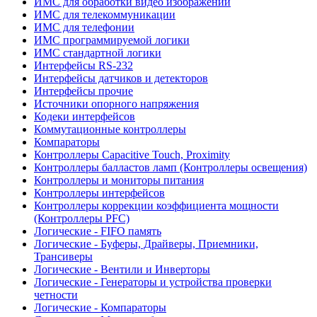
ИМС для обработки видео изображений
ИМС для телекоммуникации
ИМС для телефонии
ИМС программируемой логики
ИМС стандартной логики
Интерфейсы RS-232
Интерфейсы датчиков и детекторов
Интерфейсы прочие
Источники опорного напряжения
Кодеки интерфейсов
Коммутационные контроллеры
Компараторы
Контроллеры Capacitive Touch, Proximity
Контроллеры балластов ламп (Контроллеры освещения)
Контроллеры и мониторы питания
Контроллеры интерфейсов
Контроллеры коррекции коэффициента мощности
(Контроллеры PFC)
Логические - FIFO память
Логические - Буферы, Драйверы, Приемники,
Трансиверы
Логические - Вентили и Инверторы
Логические - Генераторы и устройства проверки
четности
Логические - Компараторы