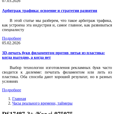
07.03.2026
Арбитраж трафика: освоение и стратегии развития
В этой статье мы разберем, что такое арбитраж трафика,
как устроена эта индустрия и, самое главное, как развиваться
специалисту
Подробнее
05.02.2026
3D-печать букв филаментом против литья из пластика:
когда выгодно, а когда нет
Выбор технологии изготовления рекламных букв часто
сводится к дилемме: печатать филаментом или лить из
пластика. Оба способа дают хороший результат, но в разных
условиях
Подробнее
Главная
Часы реального времени, таймеры
DS17487-3+ /Код si-975075