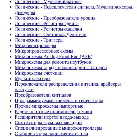
Логические - Мультивибраторы
Логические - Переключатели сигнала, Мультиплексоры,
Декодеры
Логические - Преобразователи уровня
Логические - Регистры сдвига
Логические - Регистры-защелки
Логические - Счетчики, Делители
Логические - Триггеры
Микроконтроллеры
Микропроцессорные схемы
Микросхемы Analog Front End (AFE)
Микросхемы для ремонта ноутбуков
Микросхемы заряда и мониторинга батарей
Микросхемы счетчики
Мультиплексоры
Переключатели распределения питания, драйверы
нагрузки
Преобразователи сигналов
Программируемые таймеры и генераторы
Прочие микросхемы импортные
Радиочастотные приемопередатчики
Расширители портов ввода-вывода
Синтезаторы звуковых мелодий
Специализированные микроконтроллеры
Стабилизаторы напряжения и тока