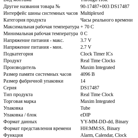
Другие названия товара №
90-17487+003 DS17487
Интерфейс шины системных часов
Multiplexed
Категория продукта
Часы реального времени
Максимальная рабочая температура
+ 70 C
Минимальная рабочая температура
0 C
Напряжение питания - макс.
3.7 V
Напряжение питания - мин.
2.7 V
Подкатегория
Clock Timer ICs
Продукт
Real Time Clocks
Производитель
Maxim Integrated
Размер памяти системных часов
4096 B
Размер фабричной упаковки
14
Серия
DS17487
Тип продукта
Real Time Clock
Торговая марка
Maxim Integrated
Упаковка
Tube
Упаковка / блок
eDIP
Формат данных
YY-MM-DD-dd, Binary
Формат представления времени
HH:MM:SS, Binary
Функция
Alarm, Calendar, Clock