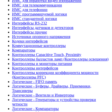
ИМС для обработки видео изображений
ИМС для телекоммуникации
ИМС для телефонии
ИМС программируемой логики
ИМС стандартной логики
Интерфейсы RS-232
Интерфейсы датчиков и детекторов
Интерфейсы прочие
Источники опорного напряжения
Кодеки интерфейсов
Коммутационные контроллеры
Компараторы
Контроллеры Capacitive Touch, Proximity
Контроллеры балластов ламп (Контроллеры освещения)
Контроллеры и мониторы питания
Контроллеры интерфейсов
Контроллеры коррекции коэффициента мощности
(Контроллеры PFC)
Логические - FIFO память
Логические - Буферы, Драйверы, Приемники,
Трансиверы
Логические - Вентили и Инверторы
Логические - Генераторы и устройства проверки
четности
Логические - Компараторы