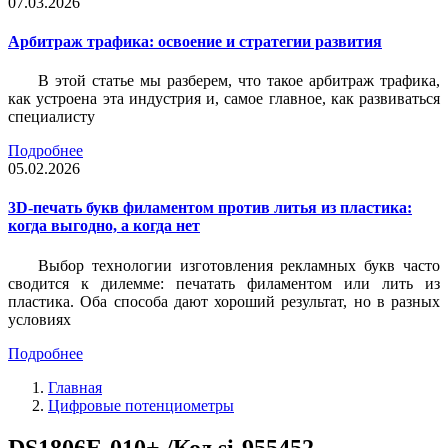
07.03.2026
Арбитраж трафика: освоение и стратегии развития
В этой статье мы разберем, что такое арбитраж трафика,
как устроена эта индустрия и, самое главное, как развиваться
специалисту
Подробнее
05.02.2026
3D-печать букв филаментом против литья из пластика:
когда выгодно, а когда нет
Выбор технологии изготовления рекламных букв часто
сводится к дилемме: печатать филаментом или лить из
пластика. Оба способа дают хороший результат, но в разных
условиях
Подробнее
Главная
Цифровые потенциометры
DS1806E-010+ /Код si-955452