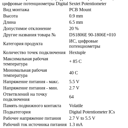
цифровые потенциометры Digital Sextet Potentiometer
Вид монтажа
PCB Mount
Высота
0.9 mm
Длина
6.5 mm
Допустимое отклонение
20 %
Другие названия товара №
DS1806E 90-1806E+010
ИС, цифровые
Категория продукта
потенциометры
Количество точек подключения
Hextuple
Максимальная рабочая
+ 85 C
температура
Минимальная рабочая
40 C
температура
Напряжение питания - макс.
5.5 V
Напряжение питания - мин.
2.7 V
Ответвлений на точку
64
подключения
Память подвижного контакта
Volatile
Подкатегория
Digital Potentiometer ICs
Рабочее напряжение питания
2.7 V to 5.5 V
Рабочий ток источника питания
1.3 mA