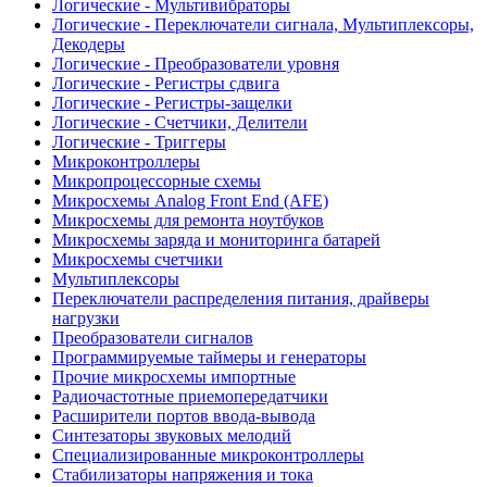
Логические - Мультивибраторы
Логические - Переключатели сигнала, Мультиплексоры,
Декодеры
Логические - Преобразователи уровня
Логические - Регистры сдвига
Логические - Регистры-защелки
Логические - Счетчики, Делители
Логические - Триггеры
Микроконтроллеры
Микропроцессорные схемы
Микросхемы Analog Front End (AFE)
Микросхемы для ремонта ноутбуков
Микросхемы заряда и мониторинга батарей
Микросхемы счетчики
Мультиплексоры
Переключатели распределения питания, драйверы
нагрузки
Преобразователи сигналов
Программируемые таймеры и генераторы
Прочие микросхемы импортные
Радиочастотные приемопередатчики
Расширители портов ввода-вывода
Синтезаторы звуковых мелодий
Специализированные микроконтроллеры
Стабилизаторы напряжения и тока