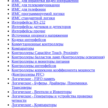
ИМС для обработки видео изображений
ИМС для телекоммуникации
ИМС для телефонии
ИМС программируемой логики
ИМС стандартной логики
Интерфейсы RS-232
Интерфейсы датчиков и детекторов
Интерфейсы прочие
Источники опорного напряжения
Кодеки интерфейсов
Коммутационные контроллеры
Компараторы
Контроллеры Capacitive Touch, Proximity
Контроллеры балластов ламп (Контроллеры освещения)
Контроллеры и мониторы питания
Контроллеры интерфейсов
Контроллеры коррекции коэффициента мощности
(Контроллеры PFC)
Логические - FIFO память
Логические - Буферы, Драйверы, Приемники,
Трансиверы
Логические - Вентили и Инверторы
Логические - Генераторы и устройства проверки
четности
Логические - Компараторы