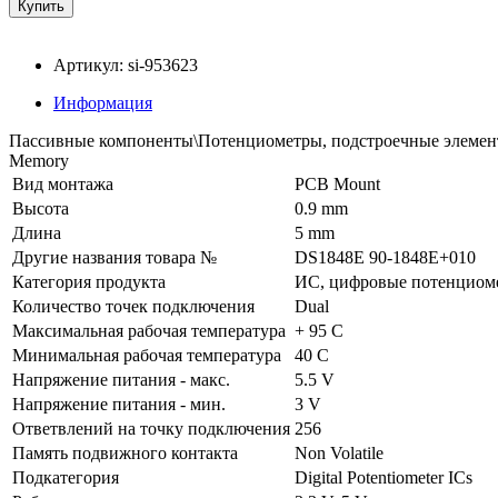
Артикул: si-953623
Информация
Пассивные компоненты\Потенциометры, подстроечные элементы
Memory
Вид монтажа
PCB Mount
Высота
0.9 mm
Длина
5 mm
Другие названия товара №
DS1848E 90-1848E+010
Категория продукта
ИС, цифровые потенциом
Количество точек подключения
Dual
Максимальная рабочая температура
+ 95 C
Минимальная рабочая температура
40 C
Напряжение питания - макс.
5.5 V
Напряжение питания - мин.
3 V
Ответвлений на точку подключения
256
Память подвижного контакта
Non Volatile
Подкатегория
Digital Potentiometer ICs