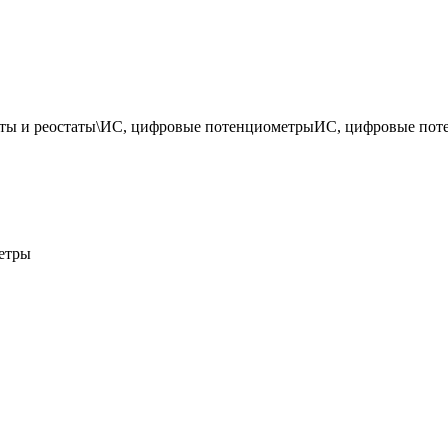
 и реостаты\ИС, цифровые потенциометрыИС, цифровые потенцио
етры