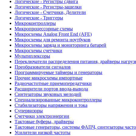
Логические - Регистры сдвига
Логические - Регистры-защелки
Логические - Счетчики, Делители
Логические - Триггеры
Микроконтроллеры
Микропроцессорные схемы
Микросхемы Analog Front End (AFE)
Микросхемы для ремонта ноутбуков
Микросхемы заряда и мониторинга батарей
Микросхемы счетчики
Мультиплексоры
Переключатели распределения питания, драйверы нагруз
Преобразователи сигналов
Программируемые таймеры и генераторы
Прочие микросхемы импортные
Радиочастотные приемопередатчики
Расширители портов ввода-вывода
Синтезаторы звуковых мелодий
Специализированные микроконтроллеры
Стабилизаторы напряжения и тока
Супервизоры
Счетчики электроэнергии
Тактовые буферы, драйверы
Тактовые генераторы, системы ФАПЧ, синтезаторы часто
Усилители низкой частоты