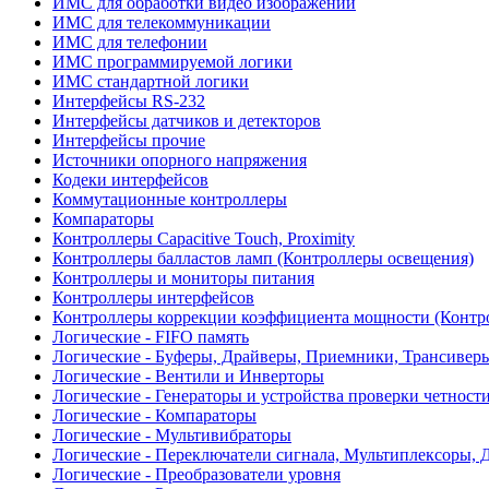
ИМС для обработки видео изображений
ИМС для телекоммуникации
ИМС для телефонии
ИМС программируемой логики
ИМС стандартной логики
Интерфейсы RS-232
Интерфейсы датчиков и детекторов
Интерфейсы прочие
Источники опорного напряжения
Кодеки интерфейсов
Коммутационные контроллеры
Компараторы
Контроллеры Capacitive Touch, Proximity
Контроллеры балластов ламп (Контроллеры освещения)
Контроллеры и мониторы питания
Контроллеры интерфейсов
Контроллеры коррекции коэффициента мощности (Контр
Логические - FIFO память
Логические - Буферы, Драйверы, Приемники, Трансивер
Логические - Вентили и Инверторы
Логические - Генераторы и устройства проверки четност
Логические - Компараторы
Логические - Мультивибраторы
Логические - Переключатели сигнала, Мультиплексоры, 
Логические - Преобразователи уровня