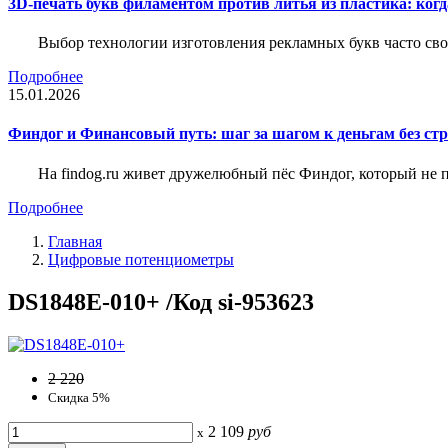
3D-печать букв филаментом против литья из пластика: когда
Выбор технологии изготовления рекламных букв часто свод
Подробнее
15.01.2026
Финдог и Финансовый путь: шаг за шагом к деньгам без стр
На findog.ru живет дружелюбный пёс Финдог, который не
Подробнее
Главная
Цифровые потенциометры
DS1848E-010+ /Код si-953623
2 220
Скидка 5%
2 109
руб
x