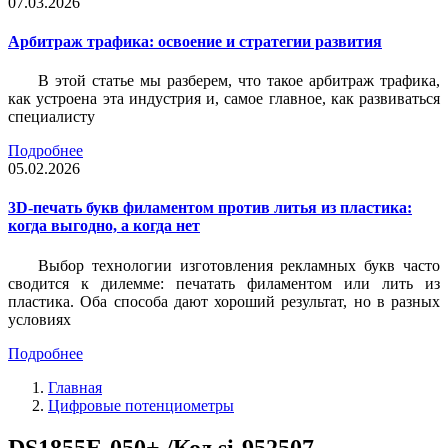
07.03.2026
Арбитраж трафика: освоение и стратегии развития
В этой статье мы разберем, что такое арбитраж трафика,
как устроена эта индустрия и, самое главное, как развиваться
специалисту
Подробнее
05.02.2026
3D-печать букв филаментом против литья из пластика:
когда выгодно, а когда нет
Выбор технологии изготовления рекламных букв часто
сводится к дилемме: печатать филаментом или лить из
пластика. Оба способа дают хороший результат, но в разных
условиях
Подробнее
Главная
Цифровые потенциометры
DS1855E-050+ /Код si-952507