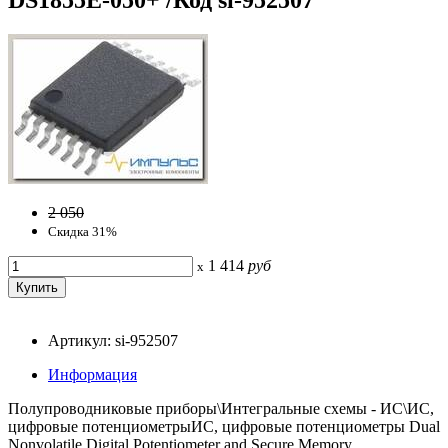
2 050
Скидка 31%
1 414
руб
x
Артикул: si-952507
Информация
Полупроводниковые приборы\Интегральные схемы - ИС\ИС,
цифровые потенциометрыИС, цифровые потенциометры Dual
Nonvolatile Digital Potentiometer and Secure Memory