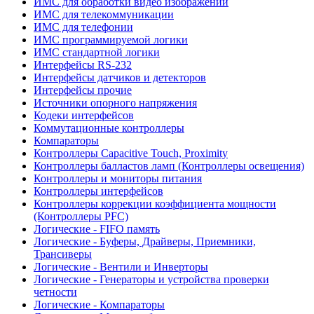
ИМС для обработки видео изображений
ИМС для телекоммуникации
ИМС для телефонии
ИМС программируемой логики
ИМС стандартной логики
Интерфейсы RS-232
Интерфейсы датчиков и детекторов
Интерфейсы прочие
Источники опорного напряжения
Кодеки интерфейсов
Коммутационные контроллеры
Компараторы
Контроллеры Capacitive Touch, Proximity
Контроллеры балластов ламп (Контроллеры освещения)
Контроллеры и мониторы питания
Контроллеры интерфейсов
Контроллеры коррекции коэффициента мощности
(Контроллеры PFC)
Логические - FIFO память
Логические - Буферы, Драйверы, Приемники,
Трансиверы
Логические - Вентили и Инверторы
Логические - Генераторы и устройства проверки
четности
Логические - Компараторы