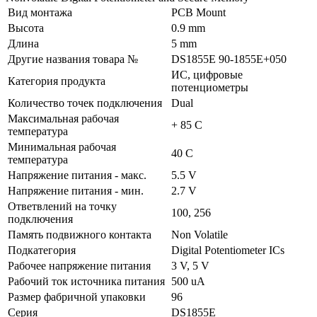
Вид монтажа
PCB Mount
Высота
0.9 mm
Длина
5 mm
Другие названия товара №
DS1855E 90-1855E+050
ИС, цифровые
Категория продукта
потенциометры
Количество точек подключения
Dual
Максимальная рабочая
+ 85 C
температура
Минимальная рабочая
40 C
температура
Напряжение питания - макс.
5.5 V
Напряжение питания - мин.
2.7 V
Ответвлений на точку
100, 256
подключения
Память подвижного контакта
Non Volatile
Подкатегория
Digital Potentiometer ICs
Рабочее напряжение питания
3 V, 5 V
Рабочий ток источника питания
500 uA
Размер фабричной упаковки
96
Серия
DS1855E