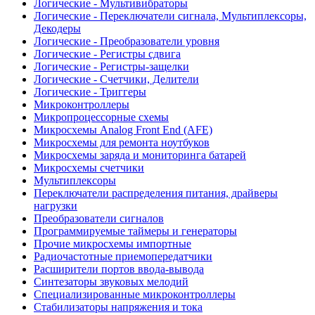
Логические - Мультивибраторы
Логические - Переключатели сигнала, Мультиплексоры,
Декодеры
Логические - Преобразователи уровня
Логические - Регистры сдвига
Логические - Регистры-защелки
Логические - Счетчики, Делители
Логические - Триггеры
Микроконтроллеры
Микропроцессорные схемы
Микросхемы Analog Front End (AFE)
Микросхемы для ремонта ноутбуков
Микросхемы заряда и мониторинга батарей
Микросхемы счетчики
Мультиплексоры
Переключатели распределения питания, драйверы
нагрузки
Преобразователи сигналов
Программируемые таймеры и генераторы
Прочие микросхемы импортные
Радиочастотные приемопередатчики
Расширители портов ввода-вывода
Синтезаторы звуковых мелодий
Специализированные микроконтроллеры
Стабилизаторы напряжения и тока