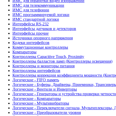
ИМС для обработки видео изображений
ИМС для телекоммуникации
ИМС для телефонии
ИМС программируемой логики
ИМС стандартной логики
Интерфейсы RS-232
Интерфейсы датчиков и детекторов
Интерфейсы прочие
Источники опорного напряжения
Кодеки интерфейсов
Коммутационные контроллеры
Компараторы
Контроллеры Capacitive Touch, Proximity
Контроллеры балластов ламп (Контроллеры освещения)
Контроллеры и мониторы питания
Контроллеры интерфейсов
Контроллеры коррекции коэффициента мощности (Контр
Логические - FIFO память
Логические - Буферы, Драйверы, Приемники, Трансивер
Логические - Вентили и Инверторы
Логические - Генераторы и устройства проверки четност
Логические - Компараторы
Логические - Мультивибраторы
Логические - Переключатели сигнала, Мультиплексоры, 
Логические - Преобразователи уровня