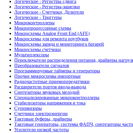
Логические - Регистры сдвига
Логические - Регистры-защелки
Логические - Счетчики, Делители
Логические - Триггеры
Микроконтроллеры
Микропроцессорные схемы
Микросхемы Analog Front End (AFE)
Микросхемы для ремонта ноутбуков
Микросхемы заряда и мониторинга батарей
Микросхемы счетчики
Мультиплексоры
Переключатели распределения питания, драйверы нагруз
Преобразователи сигналов
Программируемые таймеры и генераторы
Прочие микросхемы импортные
Радиочастотные приемопередатчики
Расширители портов ввода-вывода
Синтезаторы звуковых мелодий
Специализированные микроконтроллеры
Стабилизаторы напряжения и тока
Супервизоры
Счетчики электроэнергии
Тактовые буферы, драйверы
Тактовые генераторы, системы ФАПЧ, синтезаторы часто
Усилители низкой частоты