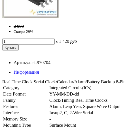
2 000
Скидка 29%
1 420
руб
x
Артикул: si-970704
Информация
Real Time Clock Serial Clock/Calendar/Alarm/Battery Backup 8-Pi
Category
Integrated Circuits(ICs)
Date Format
YY-MM-DD-dd
Family
Clock/Timing-Real Time Clocks
Features
Alarm, Leap Year, Square Wave Output
Interface
Iиsup2, C, 2-Wire Serial
Memory Size
-
Mounting Type
Surface Mount