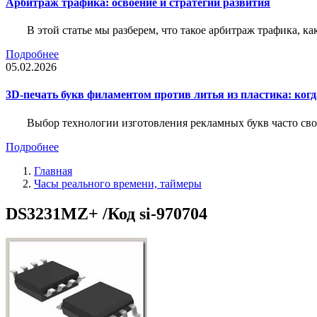
Арбитраж трафика: освоение и стратегии развития
В этой статье мы разберем, что такое арбитраж трафика, ка
Подробнее
05.02.2026
3D-печать букв филаментом против литья из пластика: когда
Выбор технологии изготовления рекламных букв часто свод
Подробнее
Главная
Часы реального времени, таймеры
DS3231MZ+ /Код si-970704